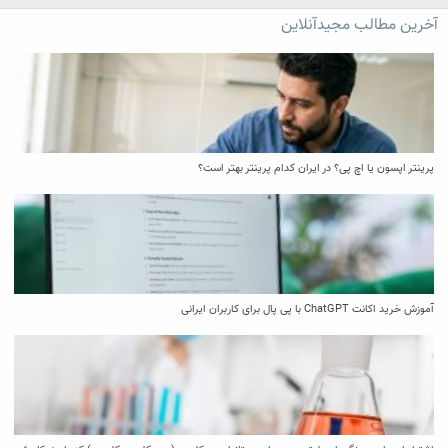
آخرین مطالب مجیدآنلاین
پرینتر اپسون یا اچ پی؟ در ایران کدام پرینتر بهتر است؟
آموزش خرید اکانت ChatGPT با پی پال برای کاربران ایرانی