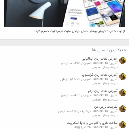
از دیده شدن تا فروش بیشتر؛ نقش طراحی سایت در موفقیت کسب‌وکارها
جدیدترین ارسال ها
آموزش لغات زبان ایتالیایی
آخرین: saalek110
امروز در 3:54 بعد از ظهر
نیازمندی‌های عمومی
آموزش لغات زبان فرانسوی
آخرین: saalek110
امروز در 6:29 قبل از ظهر
نیازمندی‌های عمومی
آموزش لغات زبان اردو
آخرین: saalek110
دیروز در 4:16 بعد از ظهر
نیازمندی‌های عمومی
تمرینات رزمی من
آخرین: saalek110
دوشنبه در 3:40 بعد از ظهر
نیازمندی‌های عمومی
ساخت بازی با کانواس و جاوا اسکریپت
آخرین: saalek110
Aug 1, 2026