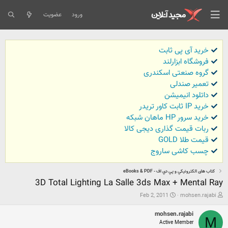
ورود
عضویت
خرید آی پی ثابت
فروشگاه ابزارلند
گروه صنعتی اسکندری
تعمیر صندلی
داتلود انیمیشن
خرید IP ثابت کاور تریدر
خرید سرور HP ماهان شبکه
ربات قیمت گذاری دیجی کالا
قیمت طلا GOLD
چسب کاشی ساروج
كتاب های الكترونيكي و پي دي اف - eBooks & PDF
3D Total Lighting La Salle 3ds Max + Mental Ray
ش
ت
Feb 2, 2011
mohsen.rajabi
ر
ا
و
ر
mohsen.rajabi
ع
ی
M
Active Member
ک
خ