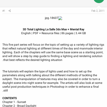
ن
ش
ن
ر
د
و
#1
Feb 2, 2011
ه
ع
م
و
ض
و
3D Total Lighting La Salle 3ds Max + Mental Ray
ع
English | PDF + Resource files | 86 pages | 3.44 GB
This five part series will focus on the topic of setting up a variety of lighting rigs
that reflect natural lighting at different times of the day and manmade interior
lighting. Each of the chapters will use the same base scene as a starting point,
and will show a step by step guide to finding a lighting and rendering solution
that best reflects the desired lighting situation.
The tutorials will explain the type of lights used and how to set up the
parameters along with talking about the different methods of tackling the
subject. The manipulation of textures may also be covered in order to turn a
daylight scene into night scene for example. The artists will also look at some
useful post production techniques in Photoshop in order to enhance a final
still.
CONTENTS
Chapter 1 - Sunset
Chapter 2 - Broad Daylight