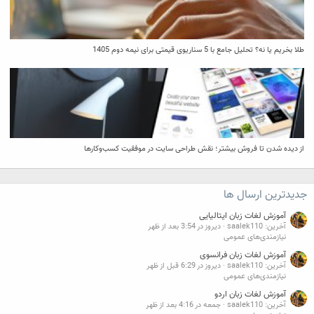
طلا بخریم یا نه؟ تحلیل جامع با 5 سناریوی قیمتی برای نیمه دوم 1405
از دیده شدن تا فروش بیشتر؛ نقش طراحی سایت در موفقیت کسب‌وکارها
جدیدترین ارسال ها
آموزش لغات زبان ایتالیایی
آخرین: saalek110
دیروز در 3:54 بعد از ظهر
نیازمندی‌های عمومی
آموزش لغات زبان فرانسوی
آخرین: saalek110
دیروز در 6:29 قبل از ظهر
نیازمندی‌های عمومی
آموزش لغات زبان اردو
آخرین: saalek110
جمعه در 4:16 بعد از ظهر