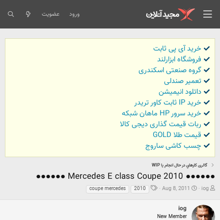
ورود
عضویت
خرید آی پی ثابت
فروشگاه ابزارلند
گروه صنعتی اسکندری
تعمیر صندلی
داتلود انیمیشن
خرید IP ثابت کاور تریدر
خرید سرور HP ماهان شبکه
ربات قیمت گذاری دیجی کالا
قیمت طلا GOLD
چسب کاشی ساروج
گالری كارهاي در حال انجام يا WIP
●●●●●● Mercedes E class Coupe 2010 ●●●●●●
ش
ت
ب
Aug 8, 2011
iog
coupe mercedes
2010
ر
ا
ر
و
ر
چ
iog
ع
ی
س
New Member
ک
خ
ب