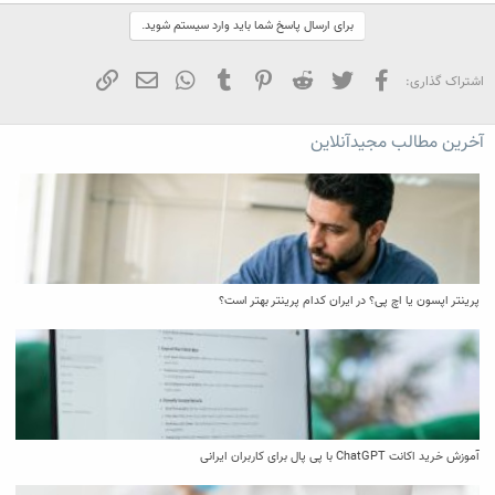
a
c
برای ارسال پاسخ شما باید وارد سیستم شوید.
t
i
o
فیسبوک
تویتر
Reddit
Pinterest
Tumblr
WhatsApp
ایمیل
لینک
اشتراک گذاری:
n
s
:
آخرین مطالب مجیدآنلاین
پرینتر اپسون یا اچ پی؟ در ایران کدام پرینتر بهتر است؟
آموزش خرید اکانت ChatGPT با پی پال برای کاربران ایرانی