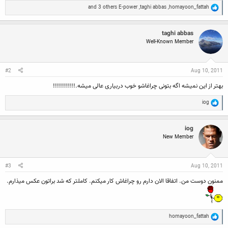
R
and 3 others
E-power
,
taghi abbas
,
homayoon_fattah
e
a
c
taghi abbas
t
Well-Known Member
i
o
n
s
:
#2
Aug 10, 2011
بهتر از این نمیشه اگه بتونی چراغاشو خوب دربیاری عالی میشه.!!!!!!!!!!!
R
iog
e
a
c
iog
t
New Member
i
o
n
s
:
#3
Aug 10, 2011
ممنون دوست من. اتفاقا الان دارم رو چراغاش کار میکنم. کاملتر که شد براتون عکس میذارم.
R
homayoon_fattah
e