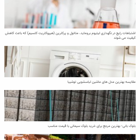
اشتباهات رایج در نگهداری لیتیوم بروماید، متانول و پرکلرین (هیپوکلریت کلسیم) که باعث کاهش
کیفیت می‌ شوند
مقایسه بهترین مدل ‌های ماشین لباسشویی توشیبا
بلوک بانی؛ بهترین مرجع برای خرید بلوک سیمانی با قیمت مناسب