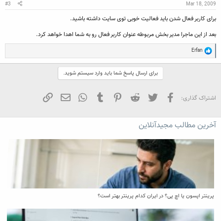
#3
Mar 18, 2009
برای کاربر فعال شدن باید فعالیت خوبی توی سایت داشته باشید.
بعد از این ماجرا مدیر بخش مربوطه عنوان کاربر فعال رو به شما اهدا خواهد کرد.
R
Erfan
e
a
c
برای ارسال پاسخ شما باید وارد سیستم شوید.
t
i
o
فیسبوک
تویتر
Reddit
Pinterest
Tumblr
WhatsApp
ایمیل
لینک
اشتراک گذاری:
n
s
:
آخرین مطالب مجیدآنلاین
پرینتر اپسون یا اچ پی؟ در ایران کدام پرینتر بهتر است؟