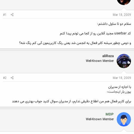
ن
ش
ه
ن
ر
ا
د
و
#1
Mar 18, 2009
ه
ع
م
سلام دو تا ساول داشتم:
و
ض
کد userbar مجید آنلاین رو از کجا می تونم پیدا کنم
و
ع
و دومی چطور میشه کابر فعال یه انجمن شد یعنی رنگ کاربریمون آبی کم رنگ شه؟
aliReza
Well-Known Member
#2
Mar 18, 2009
با اجازه از مدیران
یوزر بار
اینجاست
:
برای کاربر فعال هم من اطلاع دقیقی ندارم، از مدیران سوال کنید جواب بهتری می دهند
MDP
Well-Known Member