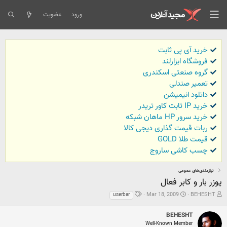
ورود
عضویت
خرید آی پی ثابت
فروشگاه ابزارلند
گروه صنعتی اسکندری
تعمیر صندلی
داتلود انیمیشن
خرید IP ثابت کاور تریدر
خرید سرور HP ماهان شبکه
ربات قیمت گذاری دیجی کالا
قیمت طلا GOLD
چسب کاشی ساروج
نیازمندی‌های عمومی
یوزر بار و کابر فعال
ش
ت
ب
Mar 18, 2009
BEHESHT
userbar
ر
ا
ر
و
ر
چ
BEHESHT
ع
ی
س
Well-Known Member
ک
خ
ب