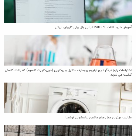
آموزش خرید اکانت ChatGPT با پی پال برای کاربران ایرانی
اشتباهات رایج در نگهداری لیتیوم بروماید، متانول و پرکلرین (هیپوکلریت کلسیم) که باعث کاهش
کیفیت می‌ شوند
مقایسه بهترین مدل ‌های ماشین لباسشویی توشیبا