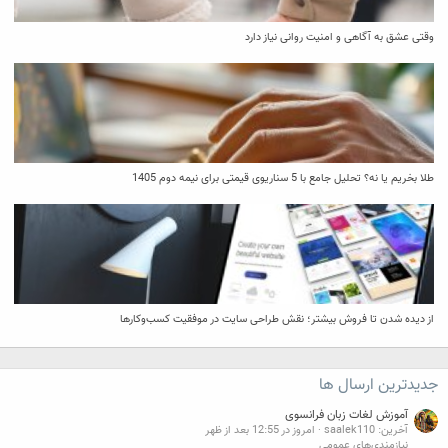
وقتی عشق به آگاهی و امنیت روانی نیاز دارد
طلا بخریم یا نه؟ تحلیل جامع با 5 سناریوی قیمتی برای نیمه دوم 1405
از دیده شدن تا فروش بیشتر؛ نقش طراحی سایت در موفقیت کسب‌وکارها
جدیدترین ارسال ها
آموزش لغات زبان فرانسوی
آخرین: saalek110
امروز در 12:55 بعد از ظهر
نیازمندی‌های عمومی