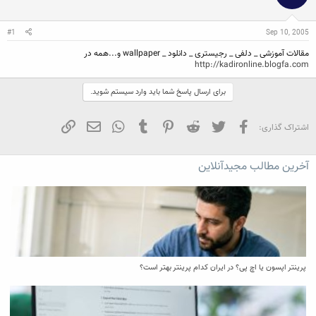
ن
ش
ن
ر
د
و
#1
Sep 10, 2005
ه
ع
م
مقالات آموزشی _ دلفی _ رجیستری _ دانلود _ wallpaper و...همه در
و
http://kadironline.blogfa.com
ض
و
ع
برای ارسال پاسخ شما باید وارد سیستم شوید.
فیسبوک
تویتر
Reddit
Pinterest
Tumblr
WhatsApp
ایمیل
لینک
اشتراک گذاری:
آخرین مطالب مجیدآنلاین
پرینتر اپسون یا اچ پی؟ در ایران کدام پرینتر بهتر است؟