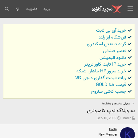
ورود
عضویت
خرید آی پی ثابت
فروشگاه ابزارلند
گروه صنعتی اسکندری
تعمیر صندلی
داتلود انیمیشن
خرید IP ثابت کاور تریدر
خرید سرور HP ماهان شبکه
ربات قیمت گذاری دیجی کالا
قیمت طلا GOLD
چسب کاشی ساروج
معرفی سایت‌ها و وبلاگ‌ها
یه وبلاگ توپ کامیوتری
ش
ت
Sep 10, 2005
kadir
ر
ا
و
ر
kadir
ع
ی
K
New Member
ک
خ