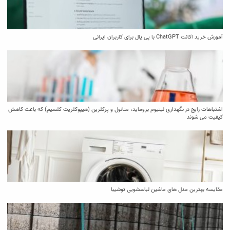
آموزش خرید اکانت ChatGPT با پی پال برای کاربران ایرانی
اشتباهات رایج در نگهداری لیتیوم بروماید، متانول و پرکلرین (هیپوکلریت کلسیم) که باعث کاهش
کیفیت می‌ شوند
مقایسه بهترین مدل ‌های ماشین لباسشویی توشیبا