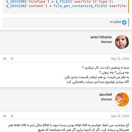
$_SESSION
[
'fileType'
]
=
$_FILES
[
'userfile'
]
[
'type'
]
;
$_SESSION
[
'content'
]
=
file_get_contents
(
$_FILES
[
'userfile'
]
[
R
m1pfard
e
a
c
amin100amin
t
Member
i
o
n
s
:
#5
Sep 25, 2008
شما با پلتفرم دات نت کار میکنید ؟
چه ورژنی؟ چه زبونی ؟
به نظر من فرمت رو هم اینقدر قسمت بندی نکن.
اگه بیشتر توضیح میدادی میشد راهنمایی کرد
abc#def
Member
#6
Sep 25, 2008
آخ ببخشید من اصلا حواسم به asp.net بودن پست نبود با php مثال زدم با asp.net هم
همینکارو میشه کرد، اگر کد لازمه بزارم اگر هم که مشخصه که هیچ