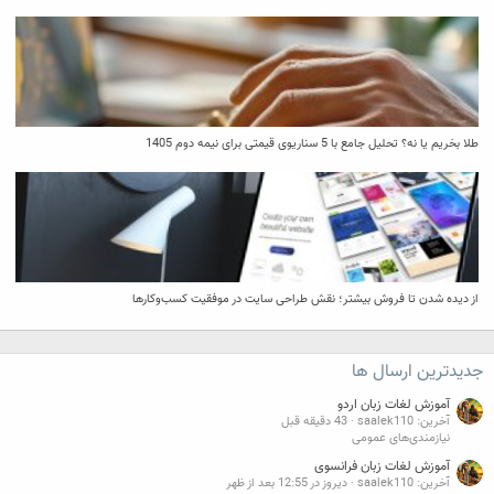
طلا بخریم یا نه؟ تحلیل جامع با 5 سناریوی قیمتی برای نیمه دوم 1405
از دیده شدن تا فروش بیشتر؛ نقش طراحی سایت در موفقیت کسب‌وکارها
جدیدترین ارسال ها
آموزش لغات زبان اردو
آخرین: saalek110
43 دقیقه قبل
نیازمندی‌های عمومی
آموزش لغات زبان فرانسوی
آخرین: saalek110
دیروز در 12:55 بعد از ظهر