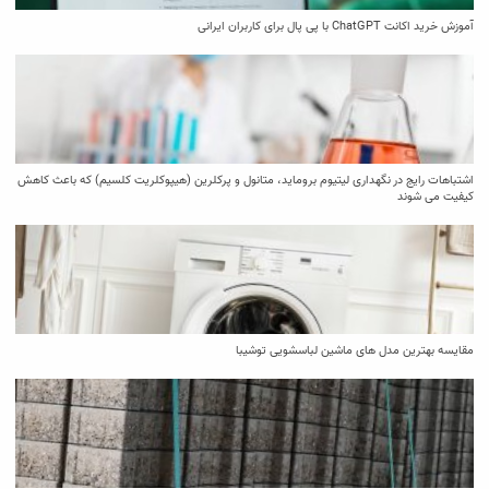
آموزش خرید اکانت ChatGPT با پی پال برای کاربران ایرانی
اشتباهات رایج در نگهداری لیتیوم بروماید، متانول و پرکلرین (هیپوکلریت کلسیم) که باعث کاهش
کیفیت می‌ شوند
مقایسه بهترین مدل ‌های ماشین لباسشویی توشیبا