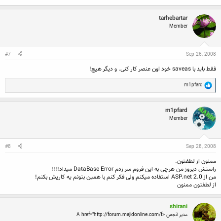
tarhebartar
Member
#7
Sep 26, 2008
فقط باید با saveas خود اون عنصر کار کنی. و دیگر هیچ!
R
m1pfard
e
a
c
m1pfard
t
Member
i
o
n
s
:
#8
Sep 28, 2008
ممنون از لطفتون.
راستش دیروز من هرچی به این فروم سر زدم DataBase Error میداد!!!!
من از ASP.net 2.0 استفاده میکنم ولی فکر کنم با همین بتونم یه کاریش بکنم!
از لطفتون ممنون
shirani
مدیر انجمن <A href="http://forum.majidonline.com/f