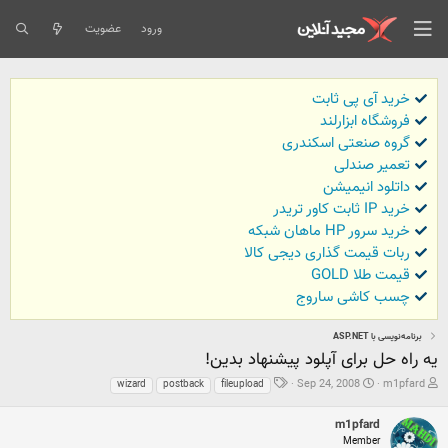
ورود
عضویت
خرید آی پی ثابت
فروشگاه ابزارلند
گروه صنعتی اسکندری
تعمیر صندلی
داتلود انیمیشن
خرید IP ثابت کاور تریدر
خرید سرور HP ماهان شبکه
ربات قیمت گذاری دیجی کالا
قیمت طلا GOLD
چسب کاشی ساروج
برنامه‌نویسی با ASP.NET
یه راه حل برای آپلود پیشنهاد بدین!
ش
ت
ب
Sep 24, 2008
m1pfard
wizard
postback
fileupload
ر
ا
ر
و
ر
چ
m1pfard
ع
ی
س
Member
ک
خ
ب