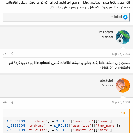
اگه همرو یکجا میدی دیتابیس فایل رو هم آخر آپلود کن اما اگه تو هر بخش ویزارد اطلاعاتت
میره تو دیتابیس بهتره که فایل رو همون سر جاش آپلود کنی
R
m1pfard
e
a
c
m1pfard
t
Member
i
o
n
s
:
#3
Sep 25, 2008
ممنون ولی میشه لطفا بگید چطوری میشه اطلاعات کنترل fileupload رو ذخیره کرد؟ (تو
viestate یا session)
abc#def
Member
#4
Sep 25, 2008
PHP:
$_SESSION
[
'fileName'
]
=
$_FILES
[
'userfile'
]
[
'name'
]
;
$_SESSION
[
'tmpName'
]
=
$_FILES
[
'userfile'
]
[
'tmp_name'
]
;
$_SESSION
[
'fileSize'
]
=
$_FILES
[
'userfile'
]
[
'size'
]
;