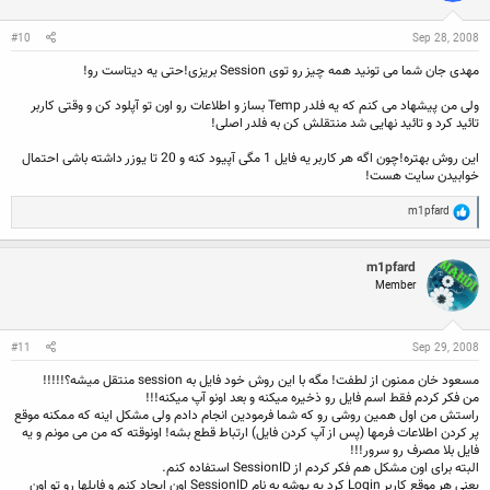
n
s
:
#10
Sep 28, 2008
مهدی جان شما می تونید همه چیز رو توی Session بریزی!حتی یه دیتاست رو!
ولی من پیشهاد می کنم که یه فلدر Temp بساز و اطلاعات رو اون تو آپلود کن و وقتی کاربر
تائید کرد و تائید نهایی شد منتقلش کن به فلدر اصلی!
این روش بهتره!چون اگه هر کاربر یه فایل 1 مگی آپیود کنه و 20 تا یوزر داشته باشی احتمال
خوابیدن سایت هست!
R
m1pfard
e
a
c
m1pfard
t
Member
i
o
n
s
:
#11
Sep 29, 2008
مسعود خان ممنون از لطفت! مگه با این روش خود فایل به session منتقل میشه؟!!!!!
من فکر کردم فقط اسم فایل رو ذخیره میکنه و بعد اونو آپ میکنه!!!
راستش من اول همین روشی رو که شما فرمودین انجام دادم ولی مشکل اینه که ممکنه موقع
پر کردن اطلاعات فرمها (پس از آپ کردن فایل) ارتباط قطع بشه! اونوقته که من می مونم و یه
فایل بلا مصرف رو سرور!!!
البته برای اون مشکل هم فکر کردم از SessionID استفاده کنم.
یعنی هر موقع کاربر Login کرد یه پوشه به نام SessionID اون ایجاد کنم و فایلها رو تو اون