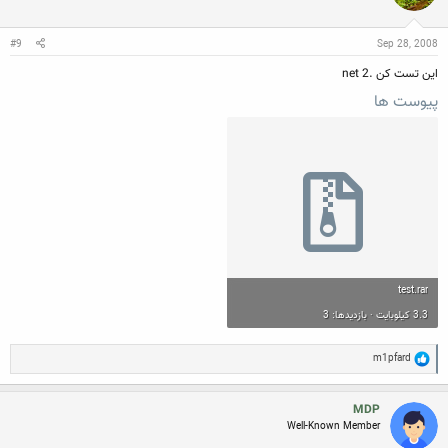
#9
Sep 28, 2008
این تست کن .net 2
پیوست ها
test.rar
3.3 کیلوبایت · بازدیدها: 3
R
m1pfard
e
a
c
MDP
t
Well-Known Member
i
o