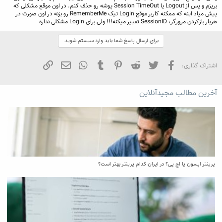
بریزم و پس از Logout یا Session TimeOut پوشه رو حذف کنم. در اون موقع مشکلی که
پیش میاد اینه که ممکنه کاربر موقع Login تیک RememberMe رو بزنه در اون صورت در
هربار بازکردن مرورگر، SessionID تغییر میکنه!!! ولی برای Login مشکلی نداره
برای ارسال پاسخ شما باید وارد سیستم شوید.
فیسبوک
تویتر
Reddit
Pinterest
Tumblr
WhatsApp
ایمیل
لینک
اشتراک گذاری:
آخرین مطالب مجیدآنلاین
پرینتر اپسون یا اچ پی؟ در ایران کدام پرینتر بهتر است؟