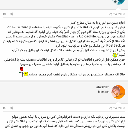
ن
ش
ه
ن
ر
ا
د
و
#1
Sep 24, 2008
ه
ع
م
اجازه بدین سوالم رو با یه مثال مطرح کنم:
و
فرض کنین یه فرم داریم که اطلاعات رو از کاربر میگیره، البته با استفاده از Wizard. حالا تو
ض
یکی از گامهای ویزارد مثلا گام دوم (از چهار گام) یک فیلد برای آپلود گذاشتیم. همونطور که
و
اساتید عزیز می دونین UploadFile در هر PostBack مقدار خودش رو از دست میده!! یعنی
ع
اگه مثلا از گام 2 به 3 بریم مقدار این کنترل خالی می شه! و تا اونجا که من متوجه شدم باید تو
هر PostBack این مقدار رو چک و در نهایت آپلود کرد.
یعنی قبل از ذخیره اطلاعات فایل آپلود می شه. حالا مشکل اینه که این فایل رو کجا آپلود
کنیم؟
چون ممکن قبل از ذخیره اطلاعات تو گام نهایی کاربر از ورود اطلاعات منصرف بشه یا ارتباطش
قطع بشه و یا .... و اونموقع ما می مونیم با یه فایل آپلود شده بی مصرف رو سرور!
حالا اگه دوستان پیشنهادی برای این مشکل دارن لطف کنن ممنون میشم
abc#def
Member
#2
Sep 24, 2008
شما مسیر فایل رو باید نگه داری و دست آخر آپلودش کنی رو سرور. یا اینکه همون موقع
آپلودش کنی بعدن یک برنامه بزاری که ببینه اگه فایلی هست که تو دیتا بیس اطلاعاتی ازش
نیست پاکش کنی این دو رویش بستگی به این داره که شما فرم هاتون رو چجوری هندل کنی