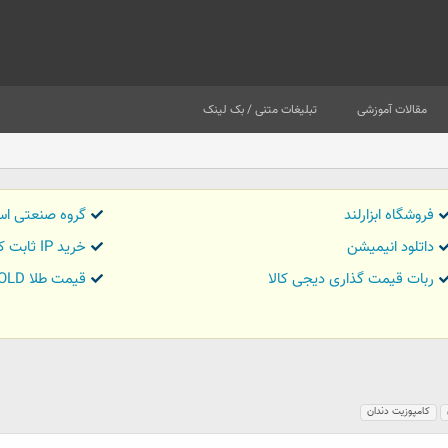
مقالات آموزشی
تبلیغات متنی / بک لینک
فروشگاه ابزارلند
گروه صنعتی اس
داتلود انیمیشن
خرید IP ثابت کاور تریدر
ربات قیمت گذاری دیجی کالا
قیمت طلا GOLD
کامپوزیت دندان