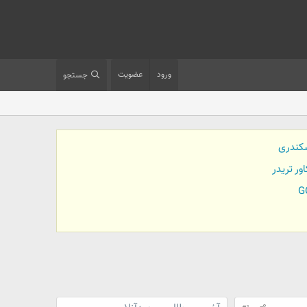
ورود
عضویت
جستجو
کندری