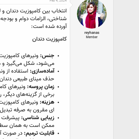
Feb 4, 2024
ع
ی
س
ک
خ
ب
انتخاب بین کامپوزیت دندان و 
ن
ش
ه
ن
ر
ا
شناختی، الزامات دوام و بودجه 
د
و
آورده شده است:
ه
ع
م
reyhanas
و
Member
کامپوزیت دندان
ض
و
ع
جنس:
ونیرهای کامپوزیت 
می‌شود، شکل می‌گیرد و 
آماده‌سازی:
استفاده از ون
حذف مینای طبیعی دندان نی
زمان پروسه:
ونیرهای کامپ
برخی از گزینه‌های دیگر، را
هزینه:
ونیرهای کامپوزیت 
ای مقرون به صرفه تبدیل 
زیبایی شناسی:
پیشرفت در
ممکن است به همان سطح 
قابلیت ترمیم:
در صورت آس