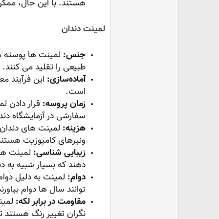
هستند. با این حال، ممکن 
لمینت دندان
جنس:
لمینت ها پوسته ها
طبیعی را تقلید می کنند.
آماده‌سازی:
این فرآیند مع
است.
زمان پروسه:
قرار دادن لم
سفارشی در آزمایشگاه دند
هزینه:
لمینت های دندان ب
ونیرهای کامپوزیت هستند
زیبایی شناسی:
لمینت های
دهند که بسیار شبیه به 
دوام:
لمینت به دلیل دوام
توانند سال ها دوام بیاورند
مقاومت در برابر لکه:
لمین
نگران تغییر رنگ هستند ت