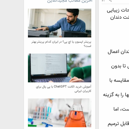
آخرین مطالب مجیدآنلاین
#1
ات زیبایی
نت دندان
پرینتر اپسون یا اچ پی؟ در ایران کدام پرینتر بهتر
است؟
دان اعمال
 تا بدون
قایسه با
آموزش خرید اکانت ChatGPT با پی پال برای
کاربران ایرانی
 را به گزینه
ست، اما
ابل ترمیم