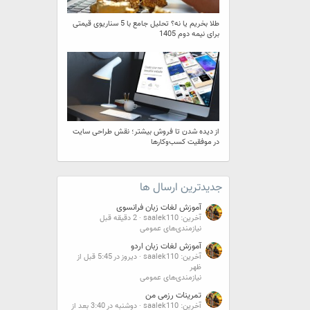
طلا بخریم یا نه؟ تحلیل جامع با 5 سناریوی قیمتی
برای نیمه دوم 1405
از دیده شدن تا فروش بیشتر؛ نقش طراحی سایت
در موفقیت کسب‌وکارها
جدیدترین ارسال ها
آموزش لغات زبان فرانسوی
آخرین: saalek110
2 دقیقه قبل
نیازمندی‌های عمومی
آموزش لغات زبان اردو
آخرین: saalek110
دیروز در 5:45 قبل از
ظهر
نیازمندی‌های عمومی
تمرینات رزمی من
آخرین: saalek110
دوشنبه در 3:40 بعد از