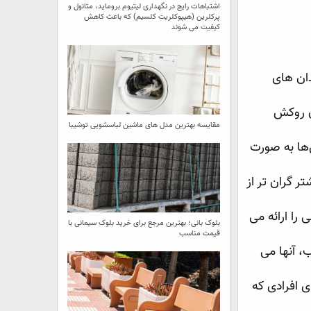
اشتباهات رایج در نگهداری لیتیوم بروماید، متانول و
پرکلرین (هیپوکلریت کلسیم) که باعث کاهش
کیفیت می‌ شوند
دان های
دن روکش
مقایسه بهترین مدل ‌های ماشین لباسشویی توشیبا
ش‌ها به صورت
ر گران تر از
را ارائه می
بلوک بانی؛ بهترین مرجع برای خرید بلوک سیمانی با
قیمت مناسب
، آنها می
ی افرادی که