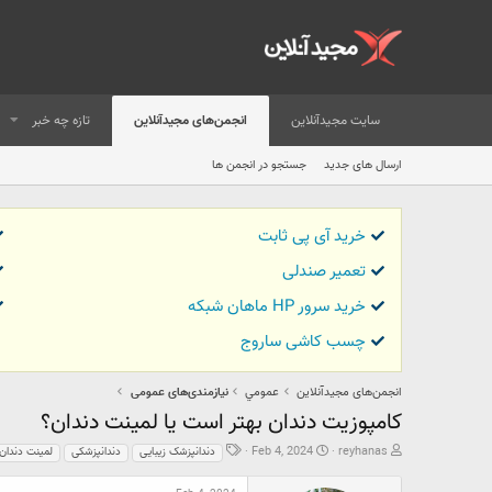
سایت مجیدآنلاین
انجمن‌های مجیدآنلاین
تازه چه خبر
ارسال های جدید
جستجو در انجمن ها
خرید آی پی ثابت
تعمیر صندلی
خرید سرور HP ماهان شبکه
چسب کاشی ساروج
انجمن‌های مجیدآنلاین
عمومي
نیازمندی‌های عمومی
کامپوزیت دندان بهتر است یا لمینت دندان؟
ش
ت
ب
Feb 4, 2024
reyhanas
دندانپزشک زیبایی
دندانپزشکی
لمینت دندان
ر
ا
ر
و
ر
چ