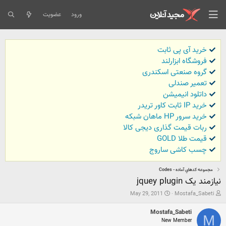
ورود
عضویت
خرید آی پی ثابت
فروشگاه ابزارلند
گروه صنعتی اسکندری
تعمیر صندلی
داتلود انیمیشن
خرید IP ثابت کاور تریدر
خرید سرور HP ماهان شبکه
ربات قیمت گذاری دیجی کالا
قیمت طلا GOLD
چسب کاشی ساروج
مجموعه كدهاي آماده - Codes
نیازمند یک jquey plugin
ش
ت
May 29, 2011
Mostafa_Sabeti
ر
ا
و
ر
Mostafa_Sabeti
ع
ی
M
New Member
ک
خ