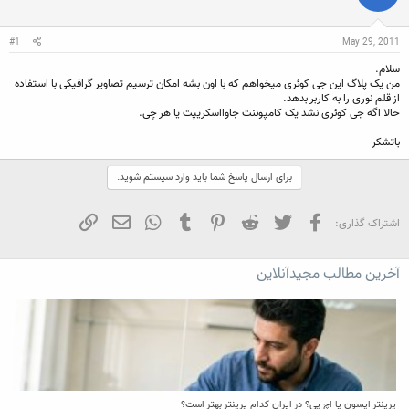
ن
ش
ن
ر
د
و
#1
May 29, 2011
ه
ع
م
سلام.
و
من یک پلاگ این جی کوئری میخواهم که با اون بشه امکان ترسیم تصاویر گرافیکی با استفاده
ض
از قلم نوری را به کاربر بدهد.
و
حالا اگه جی کوئری نشد یک کامپوننت جاوااسکریپت یا هر چی.
ع
باتشکر
برای ارسال پاسخ شما باید وارد سیستم شوید.
فیسبوک
تویتر
Reddit
Pinterest
Tumblr
WhatsApp
ایمیل
لینک
اشتراک گذاری:
آخرین مطالب مجیدآنلاین
پرینتر اپسون یا اچ پی؟ در ایران کدام پرینتر بهتر است؟