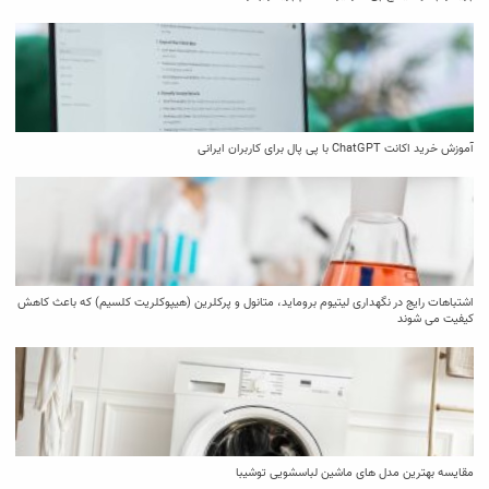
آموزش خرید اکانت ChatGPT با پی پال برای کاربران ایرانی
اشتباهات رایج در نگهداری لیتیوم بروماید، متانول و پرکلرین (هیپوکلریت کلسیم) که باعث کاهش
کیفیت می‌ شوند
مقایسه بهترین مدل ‌های ماشین لباسشویی توشیبا