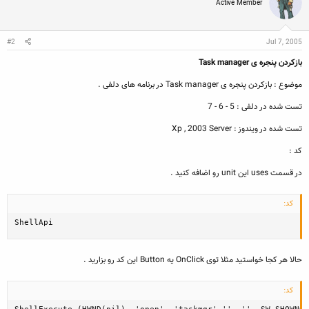
Active Member
i
o
n
s
:
#2
Jul 7, 2005
بازکردن پنجره ی Task manager
موضوع : بازکردن پنجره ی Task manager در برنامه های دلفی .
تست شده در دلفی : 5 - 6 - 7
تست شده در ویندوز : Xp , 2003 Server
کد :
در قسمت uses این unit رو اضافه کنید .
کد:
ShellApi
حالا هر کجا خواستید مثلا توی OnClick یه Button این کد رو بزارید .
کد: