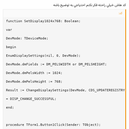
كد هاش خيلي راحته فكر نكنم احتياجي به توضيح باشه
کد:
function SetDisplay1024x768: Boolean;

var

DevMode: TDeviceMode;

begin

EnumDisplaySettings(nil, 0, DevMode);

DevMode.dmFields := DM_PELSWIDTH or DM_PELSHEIGHT;

DevMode.dmPelsWidth := 1024;

DevMode.dmPelsHeight := 768;

Result := ChangeDisplaySettings(DevMode, CDS_UPDATEREGISTRY)

= DISP_CHANGE_SUCCESSFUL;

end;

procedure TForm1.Button1Click(Sender: TObject);
