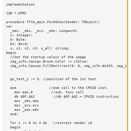
implementation

{$R *.DFM}

procedure Tfrm_main.FormShow(Sender: TObject);

var 

  _eax, _ebx, _ecx, _edx: Longword;

  i: Integer;

  b: Byte;

  b1: Word;

  s, s1, s2, s3, s_all: string;

begin

  //Set the startup colour of the image

  img_info.Canvas.Brush.Color := clblue;

  img_info.Canvas.FillRect(rect(0, 0, img_info.Width, img_inf
  gn_text_y := 5; //position of the 1st text

  asm                //asm call to the CPUID inst.

    mov eax,0         //sub. func call

    db $0F,$A2         //db $0F,$A2 = CPUID instruction

    mov _ebx,ebx

    mov _ecx,ecx

    mov _edx,edx

  end;

  for i := 0 to 3 do   //extract vendor id

  begin
