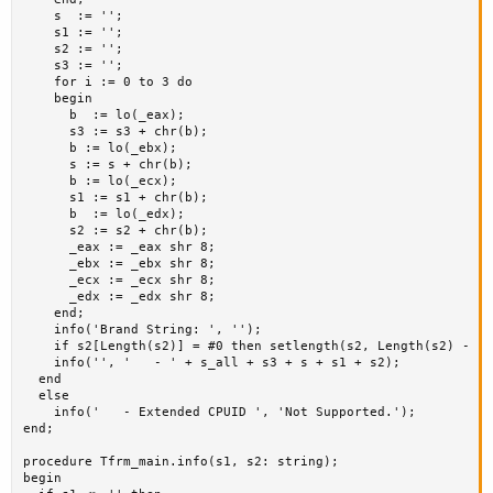
    s  := '';

    s1 := '';

    s2 := '';

    s3 := '';

    for i := 0 to 3 do

    begin

      b  := lo(_eax);

      s3 := s3 + chr(b);

      b := lo(_ebx);

      s := s + chr(b);

      b := lo(_ecx);

      s1 := s1 + chr(b);

      b  := lo(_edx);

      s2 := s2 + chr(b);

      _eax := _eax shr 8;

      _ebx := _ebx shr 8;

      _ecx := _ecx shr 8;

      _edx := _edx shr 8;

    end;

    info('Brand String: ', '');

    if s2[Length(s2)] = #0 then setlength(s2, Length(s2) - 1)
    info('', '   - ' + s_all + s3 + s + s1 + s2);

  end

  else 

    info('   - Extended CPUID ', 'Not Supported.');

end;

procedure Tfrm_main.info(s1, s2: string);

begin
