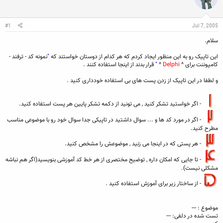
ن
ش
ن
ر
د
و
#1
Jul 7, 2005
ه
ع
م
سلام.
و
ض
این تاپیک رو به این منظور ایجاد کردم که هر کدام از دوستان خواستند که
"
نمونه کد - ترفند -
و
کامپوننت برای ^
Delphi
^
"
قرار بدند از اینجا استفاده کنند .
ع
و لطفا در این تاپیک از زدن پست های بی استفاده خودداری کنید .
- اگر خواستید تشکر کنید , می تونید از دکمه تشکر پایین هر پست استفاده کنید.
- اگر در مورد کد ها و ... سوال داشتید در تاپیکی جدا سوال خود رو با موضوعی مناسب
مطرح کنید.
- هر پستی که در اینجا می زنید , موضوعش را مشخص کنید.
- تا جایی که امکان داره , توضیح مختصری از هر خط کد آموزشی بنویسید(اگر هم نباشه
مشکلی نیست).
- از ساختار زیر برای آموزش استفاده کنید .
موضوع : ---
تست شده در دلفی: ---