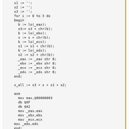
    s1 := '';

    s2 := '';

    s3 := '';

    for i := 0 to 3 do

    begin

      b := lo(_eax);

      s3:= s3 + chr(b);

      b := lo(_ebx);

      s := s + chr(b);

      b := lo(_ecx);

      s1 := s1 + chr(b);

      b := lo(_edx);

      s2 := s2 + chr(b);

      _eax := _eax shr 8;

      _ebx := _ebx shr 8;

      _ecx := _ecx shr 8;

      _edx := _edx shr 8;

    end;

    s_all := s3 + s + s1 + s2;

    asm

      mov eax,$80000003

      db $0F

      db $A2

      mov _eax,eax

      mov _ebx,ebx

      mov _ecx,ecx

    mov _edx,edx

    end;
