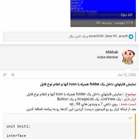
Cpu.GIF
17.9 کیلوبایت · بازدیدها: 50
R
ansoft
,
Silver PC
,
winer3549
و یک کاربر دیگر
e
a
c
Mikhak
t
Active Member
i
o
n
s
:
#7
Jul 12, 2005
نمايش فايلهاي داخل يک folder همراه با Icon آنها و اعلام نوع فايل
موضوع
: نمايش فايلهاي داخل يک folder همراه با Icon آنها و اعلام نوع فايل
ابزار لازم
: يک ListView، يک ImageList و يک Button
تست شده
: روي دلفي 7 و ويندوز هاي xp , 98
بعد از اينكه ابزار رو رو فرمتون درست كردين اين كدها رو به برنامه اضافه كنين
کد:
unit Unit1;

interface
