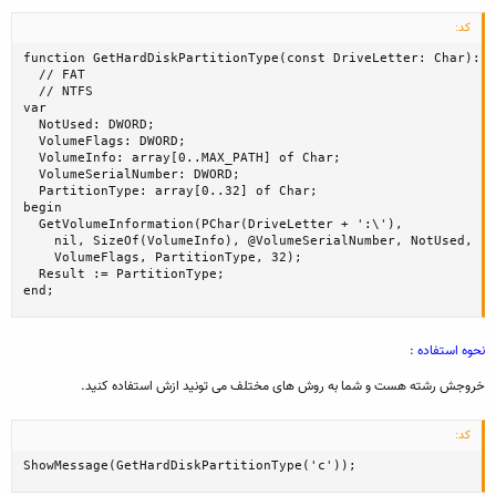
کد:
function GetHardDiskPartitionType(const DriveLetter: Char): s
  // FAT

  // NTFS

var

  NotUsed: DWORD;

  VolumeFlags: DWORD;

  VolumeInfo: array[0..MAX_PATH] of Char;

  VolumeSerialNumber: DWORD;

  PartitionType: array[0..32] of Char;

begin

  GetVolumeInformation(PChar(DriveLetter + ':\'),

    nil, SizeOf(VolumeInfo), @VolumeSerialNumber, NotUsed,

    VolumeFlags, PartitionType, 32);

  Result := PartitionType;

end;
نحوه استفاده
:
خروجش رشته هست و شما به روش های مختلف می تونید ازش استفاده کنید.
کد:
ShowMessage(GetHardDiskPartitionType('c'));