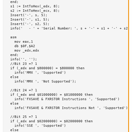
  end;

  s1 := IntToHex(_edx, 8);

  s2 := IntToHex(_ecx, 8);

  Insert('-', s, 5);

  Insert('-', s1, 5);

  Insert('-', s2, 5);

  info('   - ' + 'Serial Number: ', s + '-' + s1 + '-' + s2);

  asm

    mov eax,1

    db $0F,$A2

    mov _edx,edx

  end;

  info('', '');

  //Bit 23 =? 1

  if (_edx and $800000) = $800000 then

    info('MMX ', 'Supported')

  else 

    info('MMX ', 'Not Supported');

  //Bit 24 =? 1

  if (_edx and $01000000) = $01000000 then

    info('FXSAVE & FXRSTOR Instructions ', 'Supported')

  else 

    info('FXSAVE & FXRSTOR Instructions Not ', 'Supported');

  //Bit 25 =? 1

  if (_edx and $02000000) = $02000000 then

    info('SSE ', 'Supported')

  else 
