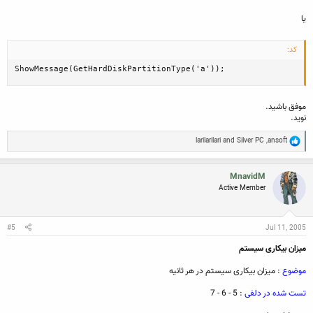
یا
کد:
ShowMessage(GetHardDiskPartitionType('a'));
موفق باشید.
نوید.
R
larilarilari
and
Silver PC
,
ansoft
e
a
c
MnavidM
t
Active Member
i
o
n
s
:
#5
Jul 11, 2005
میزان بیکاری سیستم
موضوع
: میزان بیکاری سیستم در هر ثانیه
تست شده در دلفی
: 5 - 6 - 7