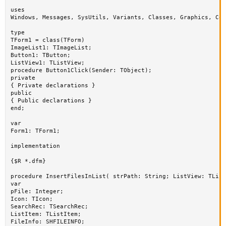
uses

Windows, Messages, SysUtils, Variants, Classes, Graphics, Con
type

TForm1 = class(TForm)

ImageList1: TImageList;

Button1: TButton;

ListView1: TListView;

procedure Button1Click(Sender: TObject);

private

{ Private declarations }

public

{ Public declarations }

end;

var

Form1: TForm1;

implementation

{$R *.dfm}

procedure InsertFilesInList( strPath: String; ListView: TList
var

pFile: Integer;

Icon: TIcon;

SearchRec: TSearchRec;

ListItem: TListItem;

FileInfo: SHFILEINFO;
