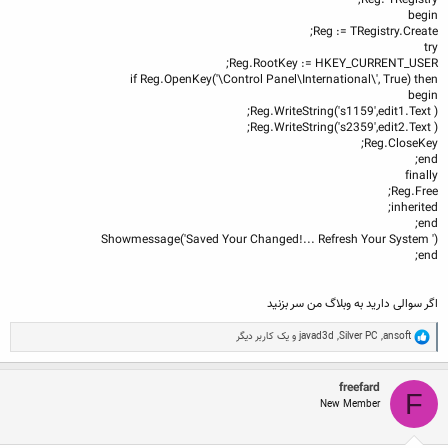
Reg: TRegistry;
begin
Reg := TRegistry.Create;
try
Reg.RootKey := HKEY_CURRENT_USER;
if Reg.OpenKey('\Control Panel\International\', True) then
begin
Reg.WriteString('s1159',edit1.Text );
Reg.WriteString('s2359',edit2.Text );
Reg.CloseKey;
end;
finally
Reg.Free;
inherited;
end;
Showmessage('Saved Your Changed!... Refresh Your System ')
end;
اگر سوالی دارید به وبلاگ من سر بزنید
R
ansoft
,
Silver PC
,
javad3d
و یک کاربر دیگر
e
a
c
freefard
t
F
New Member
i
o
n
s