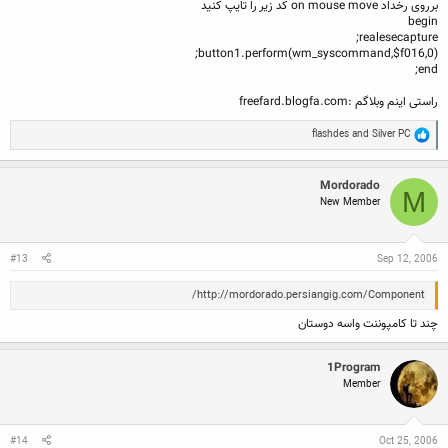
برروی رخداد on mouse move کد زیر را تایپ کنید
begin
realesecapture;
button1.perform(wm_syscommand,$f016,0);
end;
راستی اینم وبلاگم :freefard.blogfa.com
R
flashdes
and
Silver PC
e
a
c
Mordorado
t
M
New Member
i
o
n
s
:
#13
Sep 12, 2006
http://mordorado.persiangig.com/Component/
چند تا کامپوننت واسه دوستان
1Program
Member
#14
Oct 25, 2006