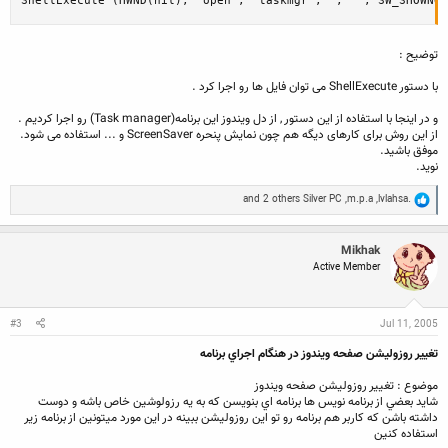
ShellExecute (HWND(nil), 'open', 'taskmgr','', '', SW_SHOWNOR
توضیح :
با دستور ShellExecute می توان فایل ها رو اجرا کرد .
و در اینجا با استفاده از این دستور , از دل ویندوز این برنامه(Task manager) رو اجرا کردیم .
از این روش برای کارهای دیگه هم چون نمایش پنحره ScreenSaver و ... استفاده می شود.
موفق باشید.
نوید.
R
and 2 others
Silver PC
,
m.p.a
,
lvlahsa.
e
a
c
Mikhak
t
Active Member
i
o
n
s
:
#3
Jul 11, 2005
تغيير روزوليشن صفحه ويندوز در هنگام اجراي برنامه
موضوع : تغيير روزوليشن صفحه ويندوز
شايد بعضي از برنامه نويس ها برنامه اي بنويسن كه به يه رزولوشين خاص باشه و دوست
داشته باشن كه كاربر هم برنامه رو تو اين روزوليشن ببينه در اين مورد ميتونين از برنامه زير
استفاده كنين