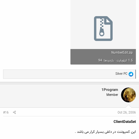
NumberEdit.zip
1.5 کیلوبایت · بازدیدها: 94
R
Silver PC
e
a
c
1Program
t
Member
i
o
n
s
:
#16
Oct 26, 2006
ClientDataSet
این کمپوننت در دلفی بسیار کرار می باشد .