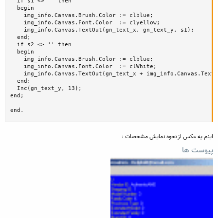
  if s1 <> '' then

  begin

    img_info.Canvas.Brush.Color := clblue;

    img_info.Canvas.Font.Color  := clyellow;

    img_info.Canvas.TextOut(gn_text_x, gn_text_y, s1);

  end;

  if s2 <> '' then

  begin

    img_info.Canvas.Brush.Color := clblue;

    img_info.Canvas.Font.Color  := clWhite;

    img_info.Canvas.TextOut(gn_text_x + img_info.Canvas.TextW
  end;

  Inc(gn_text_y, 13);

end;

end.
اینم یه عکس از نحوه نمایش مشخصات :
پیوست ها