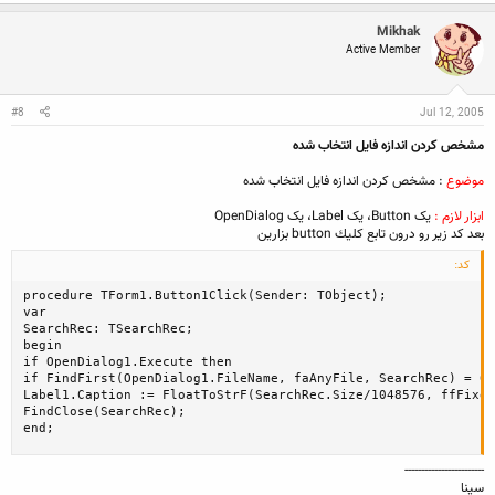
a
c
Mikhak
t
Active Member
i
o
n
s
:
#8
Jul 12, 2005
مشخص كردن اندازه فايل انتخاب شده
موضوع
: مشخص كردن اندازه فايل انتخاب شده
ابزار لازم :
يک Button، يک Label، يک OpenDialog
بعد كد زير رو درون تابع كليك button بزارين
کد:
procedure TForm1.Button1Click(Sender: TObject);

var

SearchRec: TSearchRec;

begin

if OpenDialog1.Execute then

if FindFirst(OpenDialog1.FileName, faAnyFile, SearchRec) = 0 
Label1.Caption := FloatToStrF(SearchRec.Size/1048576, ffFixed
FindClose(SearchRec);

end;
------------------------
سينا