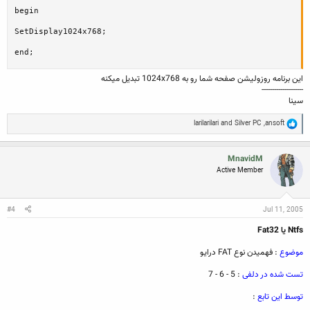
begin

SetDisplay1024x768;

end;
اين برنامه روزوليشن صفحه شما رو به 1024x768 تبديل ميكنه
--------------------
سينا
R
larilarilari
and
Silver PC
,
ansoft
e
a
c
MnavidM
t
Active Member
i
o
n
s
:
#4
Jul 11, 2005
Ntfs یا Fat32
موضوع
: فهمیدن نوع FAT درایو
تست شده در دلفی
: 5 - 6 - 7
توسط این تابع
: