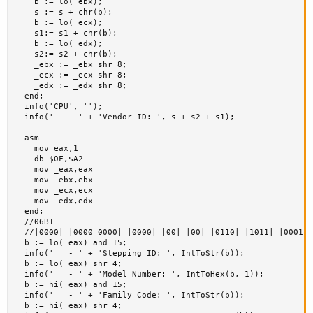
    b := lo(_ebx);

    s := s + chr(b);

    b := lo(_ecx);

    s1:= s1 + chr(b);

    b := lo(_edx);

    s2:= s2 + chr(b);

    _ebx := _ebx shr 8;

    _ecx := _ecx shr 8;

    _edx := _edx shr 8;

  end;

  info('CPU', '');

  info('   - ' + 'Vendor ID: ', s + s2 + s1);

  asm

    mov eax,1

    db $0F,$A2

    mov _eax,eax

    mov _ebx,ebx

    mov _ecx,ecx

    mov _edx,edx

  end;

  //06B1

  //|0000| |0000 0000| |0000| |00| |00| |0110| |1011| |0001|

  b := lo(_eax) and 15;

  info('   - ' + 'Stepping ID: ', IntToStr(b));

  b := lo(_eax) shr 4;

  info('   - ' + 'Model Number: ', IntToHex(b, 1));

  b := hi(_eax) and 15;

  info('   - ' + 'Family Code: ', IntToStr(b));

  b := hi(_eax) shr 4;
