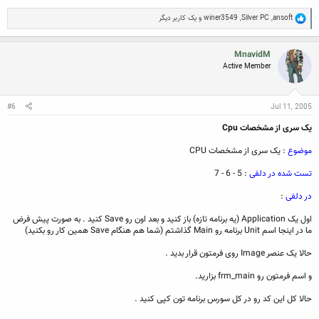
R
ansoft
,
Silver PC
,
winer3549
و یک کاربر دیگر
e
a
c
MnavidM
t
Active Member
i
o
n
s
:
#6
Jul 11, 2005
یک سری از مشخصات Cpu
موضوع
: یک سری از مشخصات CPU
تست شده در دلفی
: 5 - 6 - 7
در دلفی
:
اول یک Application (یه برنامه تازه) باز کنید و بعد اون رو Save کنید . به صورت پیش فرض
ما در اینجا اسم Unit برنامه رو Main گذاشتم (شما هم هنگام Save همین کار رو بکنید)
حالا یک عنصر Image روی فرمتون قرار بدید .
و اسم فرمتون رو frm_main بزارید.
حالا کل این کد رو در کل سورس برنامه تون کپی کنید .