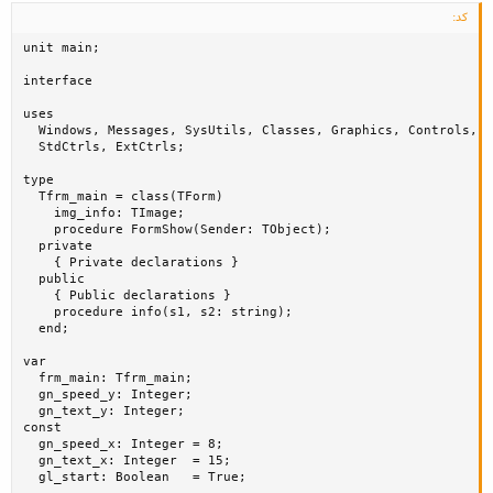
کد:
unit main;

interface

uses

  Windows, Messages, SysUtils, Classes, Graphics, Controls, F
  StdCtrls, ExtCtrls;

type

  Tfrm_main = class(TForm)

    img_info: TImage;

    procedure FormShow(Sender: TObject);

  private

    { Private declarations }

  public

    { Public declarations }

    procedure info(s1, s2: string);

  end;

var

  frm_main: Tfrm_main;

  gn_speed_y: Integer;

  gn_text_y: Integer;

const

  gn_speed_x: Integer = 8;

  gn_text_x: Integer  = 15;

  gl_start: Boolean   = True;
