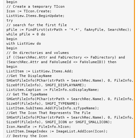
begin

// Create a temporary TIcon

Icon := TIcon.Create;

ListView.Items.BeginUpdate;

try

// search for the first file

pFile := FindFirst(strPath + '*.*', faAnyFile, SearchRec);

while pFile = 0 do

begin

with ListView do

begin

// On directories and volumes

if ((SearchRec.Attr and FaDirectory <> FaDirectory) and

(SearchRec.Attr and FaVolumeId <> FaVolumeID)) then

begin

ListItem := ListView.Items.Add;

//Get The DisplayName

SHGetFileInfo(PChar(strPath + SearchRec.Name), 0, FileInfo,

SizeOf(FileInfo), SHGFI_DISPLAYNAME);

Listitem.Caption := FileInfo.szDisplayName;

// Get The TypeName

SHGetFileInfo(PChar(strPath + SearchRec.Name), 0, FileInfo,

SizeOf(FileInfo), SHGFI_TYPENAME);

ListItem.SubItems.Add(FileInfo.szTypeName);

//Get The Icon That Represents The File

SHGetFileInfo(PChar(strPath + SearchRec.Name), 0, FileInfo,

SizeOf(FileInfo), SHGFI_ICON or SHGFI_SMALLICON);

Icon.Handle := FileInfo.hIcon;

ListItem.ImageIndex := ImageList.AddIcon(Icon);

// Destroy the Icon
