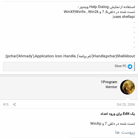
استفاده از نمایش Help Dialog ویندوز :
تست شده در دلفی6, 7 و WinXP,Win9x , Win2k
uses shellapi;
.
.
.
.
.
.
ShellAbout(Handle,pchar('نام برنامه') ,pchar('Ahmady'),Application.Icon.Handle);
R
Silver PC
e
a
c
1Program
t
Member
i
o
n
s
:
#15
Oct 25, 2006
یک Edit برای ورود اعداد
تست شده در دلفی 7 و WinXp
پیوست ها