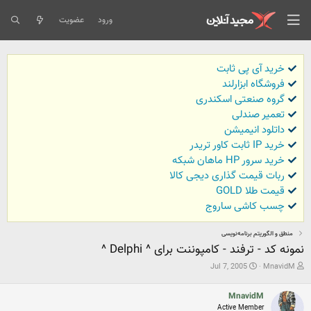
ورود
عضویت
خرید آی پی ثابت
فروشگاه ابزارلند
گروه صنعتی اسکندری
تعمیر صندلی
داتلود انیمیشن
خرید IP ثابت کاور تریدر
خرید سرور HP ماهان شبکه
ربات قیمت گذاری دیجی کالا
قیمت طلا GOLD
چسب کاشی ساروج
منطق و الگوریتم برنامه‌نویسی
نمونه کد - ترفند - کامپوننت برای ^ Delphi ^
ش
ت
Jul 7, 2005
MnavidM
ر
ا
و
ر
MnavidM
ع
ی
ک
خ
Active Member