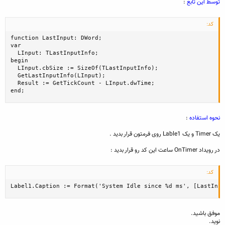
توسط این تابع
:
کد:
function LastInput: DWord;

var

  LInput: TLastInputInfo;

begin

  LInput.cbSize := SizeOf(TLastInputInfo);

  GetLastInputInfo(LInput);

  Result := GetTickCount - LInput.dwTime;

end;
نحوه استفاده
:
یک Timer و یک Lable1 روی فرمتون قرار بدید .
در رویداد OnTimer ساعت این کد رو قرار بدید :
کد:
Label1.Caption := Format('System Idle since %d ms', [LastInpu
موفق باشید.
نوید.