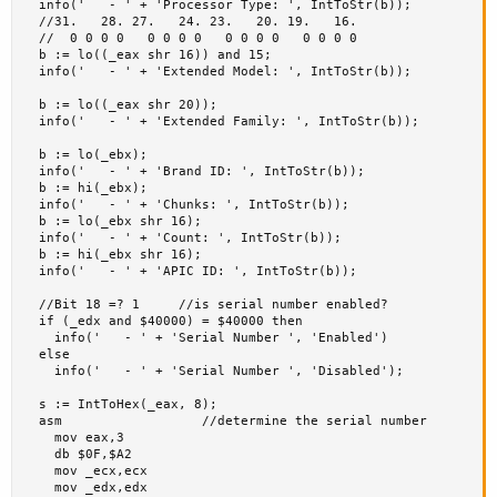
  info('   - ' + 'Processor Type: ', IntToStr(b));

  //31.   28. 27.   24. 23.   20. 19.   16.

  //  0 0 0 0   0 0 0 0   0 0 0 0   0 0 0 0

  b := lo((_eax shr 16)) and 15;

  info('   - ' + 'Extended Model: ', IntToStr(b));

  b := lo((_eax shr 20));

  info('   - ' + 'Extended Family: ', IntToStr(b));

  b := lo(_ebx);

  info('   - ' + 'Brand ID: ', IntToStr(b));

  b := hi(_ebx);

  info('   - ' + 'Chunks: ', IntToStr(b));

  b := lo(_ebx shr 16);

  info('   - ' + 'Count: ', IntToStr(b));

  b := hi(_ebx shr 16);

  info('   - ' + 'APIC ID: ', IntToStr(b));

  //Bit 18 =? 1     //is serial number enabled?

  if (_edx and $40000) = $40000 then

    info('   - ' + 'Serial Number ', 'Enabled')

  else 

    info('   - ' + 'Serial Number ', 'Disabled');

  s := IntToHex(_eax, 8);

  asm                  //determine the serial number

    mov eax,3

    db $0F,$A2

    mov _ecx,ecx

    mov _edx,edx
