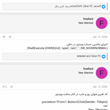
R
ansoft
,
Silver PC
,
winer3549
و یک کاربر دیگر
e
a
c
freefard
t
F
New Member
i
o
n
s
:
#9
Jan 12, 2006
اجرای ماشین حساب ویندوز در دلفی
ShellExecute (HWND(nil), 'open', 'calc','', '', SW_SHOWNORMAL);
R
larilarilari
and
Silver PC
e
a
c
freefard
t
F
New Member
i
o
n
s
:
#10
Jan 12, 2006
کد تغییر عنوان روز و شب در کنار ساعت ویندوز
procedure TForm1.Button2Click(Sender: TObject);
var