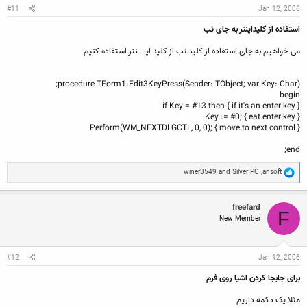
:
#11
Jan 12, 2006
استفاده از کلیداینتر به جای تب
می خواهیم به جای استفاده از کلید تب از کلید ایــــــنتر استفاده کنیم
procedure TForm1.Edit3KeyPress(Sender: TObject; var Key: Char);
begin
if Key = #13 then { if it's an enter key }
Key := #0; { eat enter key }
Perform(WM_NEXTDLGCTL, 0, 0); { move to next control }
end;
R
winer3549
and
Silver PC
,
ansoft
e
a
c
freefard
t
F
New Member
i
o
n
s
:
#12
Jan 12, 2006
برای جابجا کردن اشیا روی فرم
مثلا یک دکمه داریم