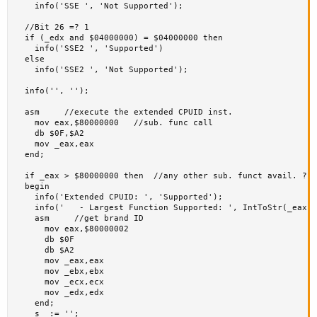
    info('SSE ', 'Not Supported');

  //Bit 26 =? 1

  if (_edx and $04000000) = $04000000 then

    info('SSE2 ', 'Supported')

  else 

    info('SSE2 ', 'Not Supported');

  info('', '');

  asm     //execute the extended CPUID inst.

    mov eax,$80000000   //sub. func call

    db $0F,$A2

    mov _eax,eax

  end;

  if _eax > $80000000 then  //any other sub. funct avail. ?

  begin

    info('Extended CPUID: ', 'Supported');

    info('   - Largest Function Supported: ', IntToStr(_eax -
    asm     //get brand ID

      mov eax,$80000002

      db $0F

      db $A2

      mov _eax,eax

      mov _ebx,ebx

      mov _ecx,ecx

      mov _edx,edx

    end;

    s  := '';
