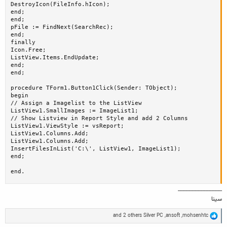
DestroyIcon(FileInfo.hIcon);

end;

end;

pFile := FindNext(SearchRec);

end;

finally

Icon.Free;

ListView.Items.EndUpdate;

end;

end;

procedure TForm1.Button1Click(Sender: TObject);

begin

// Assign a Imagelist to the ListView

ListView1.SmallImages := ImageList1;

// Show Listview in Report Style and add 2 Columns

ListView1.ViewStyle := vsReport;

ListView1.Columns.Add;

ListView1.Columns.Add;

InsertFilesInList('C:\', ListView1, ImageList1);

end;

end.
-----------------------------
سينا
R
and 2 others
Silver PC
,
ansoft
,
mohsenhtc
e