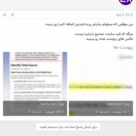
ن
ش
ه
ن
ر
ا
د
و
#1
Sep 9, 2013
ه
ع
م
من موقعی که میخوام سایتم رو به فیدبرنر اضافه کنم ارور میده.
و
ض
میگه کد فید سایتت صحیح یا ولید نیست.
و
عکس های پیوست شده رو ببینید.
ع
پیوست ها
feedburner12.jpg
feedburner11.jpg
62.1 کیلوبایت · بازدیدها: 3
143.6 کیلوبایت · بازدیدها: 3
برای ارسال پاسخ شما باید وارد سیستم شوید.