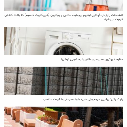
اشتباهات رایج در نگهداری لیتیوم بروماید، متانول و پرکلرین (هیپوکلریت کلسیم) که باعث کاهش
کیفیت می‌ شوند
مقایسه بهترین مدل ‌های ماشین لباسشویی توشیبا
بلوک بانی؛ بهترین مرجع برای خرید بلوک سیمانی با قیمت مناسب