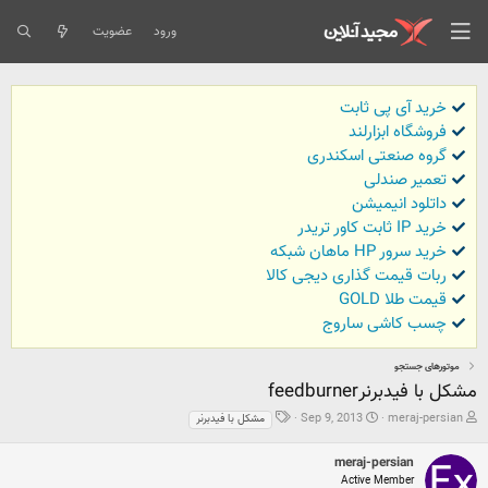
ورود
عضویت
خرید آی پی ثابت
فروشگاه ابزارلند
گروه صنعتی اسکندری
تعمیر صندلی
داتلود انیمیشن
خرید IP ثابت کاور تریدر
خرید سرور HP ماهان شبکه
ربات قیمت گذاری دیجی کالا
قیمت طلا GOLD
چسب کاشی ساروج
موتورهای جستجو
مشکل با فیدبرنرfeedburner
ش
ت
ب
Sep 9, 2013
meraj-persian
مشکل با فیدبرنر
ر
ا
ر
و
ر
چ
meraj-persian
ع
ی
س
Active Member
ک
خ
ب