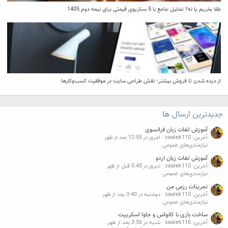
طلا بخریم یا نه؟ تحلیل جامع با 5 سناریوی قیمتی برای نیمه دوم 1405
از دیده شدن تا فروش بیشتر؛ نقش طراحی سایت در موفقیت کسب‌وکارها
جدیدترین ارسال ها
آموزش لغات زبان فرانسوی
آخرین: saalek110
امروز در 12:55 بعد از ظهر
نیازمندی‌های عمومی
آموزش لغات زبان اردو
آخرین: saalek110
دیروز در 5:45 قبل از ظهر
نیازمندی‌های عمومی
تمرینات رزمی من
آخرین: saalek110
دوشنبه در 3:40 بعد از ظهر
نیازمندی‌های عمومی
ساخت بازی با کانواس و جاوا اسکریپت
آخرین: saalek110
شنبه در 3:56 بعد از ظهر