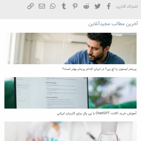
فیسبوک
تویتر
Reddit
Pinterest
Tumblr
WhatsApp
ایمیل
لینک
اشتراک گذاری:
آخرین مطالب مجیدآنلاین
پرینتر اپسون یا اچ پی؟ در ایران کدام پرینتر بهتر است؟
آموزش خرید اکانت ChatGPT با پی پال برای کاربران ایرانی