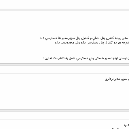
كنم به هر دو كنترل پنل دسترسي داره ولي محدوديت داره
ن اومدن اينجا مدير هستن ولي دسترسي كامل به تنظيمات ندارن !
اره