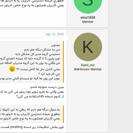
چطوري ميشه دسترسي كاربران رو به اديتور ها 
يعني كاربران همشون به يه نوع خاص اديتور د
sina1808
Member
Sep 10, 2005
K
ممنون
من يه مشكل ديگه هم دارم
دسترسي گروه مدير كل مشكل داره
اون پايين 2 تا گزينه داره كه ميشه اعضاي گروه مدير رو به كنترل پنل اصلي و كنترل پنل سوپر مدير ها دسترسي داد
من وقتي يه يوزر به اين گروه مديران اضافه مي
kami_mz
يعني كنترل بنل ها كامل نيست !!!
Well-Known Member
چي كار بايد كرد ؟
چون اين يوزر ها قبلا تو سيستم قبلي مدير بو
ببین درست متوجه شدم:
یعنی وقتی یه نفرو سوپر مودریتور می کنی به ک
از کدوم نسخه vbاستفاده می کنی؟
يه سوال ديگه هم دارم كه ربطي به اين تاپيك ند
چطوري ميشه دسترسي كاربران رو به اديتور ها م
يعني كاربران همشون به يه نوع خاص اديتور د
توی بخش تنظیمات زیر دسته posting هست. می تونی از اونجا تعیین کنی.