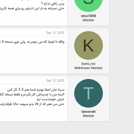
پس راهي نداره ؟
حتي نميشه يه بار اين اديتور رو براي همه كاربر
sina1808
Member
Sep 10, 2005
K
والله تا اونجا که می دونم نه. ولی توی نسخه 3.5 تنظیم داره برای اینکار.
kami_mz
Well-Known Member
Sep 10, 2005
T
سینا جان اصلا بهتره شما هم 3.5 کار کنی
البته من با جدیداش کار نکردم و فقط نسخه beta2 رو نصب کرده بودم
خیلی خوشدست تره
حتی من هم که از vb بدم میومد حالا طرفدارشم!
tarooneh
Member