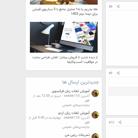
#8
طلا بخریم یا نه؟ تحلیل جامع با 5 سناریوی قیمتی
برای نیمه دوم 1405
از دیده شدن تا فروش بیشتر؛ نقش طراحی سایت
در موفقیت کسب‌وکارها
#9
جدیدترین ارسال ها
آموزش لغات زبان فرانسوی
آخرین: saalek110
دیروز در 12:55 بعد از
ظهر
نیازمندی‌های عمومی
آموزش لغات زبان اردو
آخرین: saalek110
چهارشنبه در 5:45 قبل از
ظهر
#10
نیازمندی‌های عمومی
تمرینات رزمی من