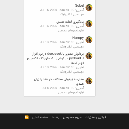
Sobel
آخرین: saalek110
Jul 15, 2026
مهندسی الکترونیک
یادگیری لغات هندی
آخرین: saalek110
Jul 14, 2026
نیازمندی‌های عمومی
Numpy
آخرین: saalek110
Jul 13, 2026
مهندسی الکترونیک
پردازش تصویر با deepseek در نرم افزار
pydroid 3 در گوشی ، کدهای تکه تکه برای
فهم کدها
آخرین: saalek110
Jul 13, 2026
مهندسی الکترونیک
مقایسه زبانهای مختلف در هند با زبان
هندی
آخرین: saalek110
Jul 8, 2026
نیازمندی‌های عمومی
قوانین و مقرّرات
حریم خصوصی
راهنما
صفحه اصلی
R
S
S