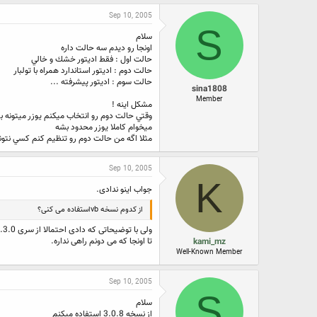
Sep 10, 2005
S
سلام
اونجا رو ديدم سه حالت داره
حالت اول : فقط اديتور خشك و خالي
حالت دوم : اديتور استاندارد همراه با تولبار
حالت سوم : اديتور پيشرفته ...
sina1808
Member
مشكل اينه !
وقتي حالت دوم رو انتخاب ميكنم يوزر ميتونه ب
ميخوام كاملا يوزر محدود بشه
مثلا اگه من حالت دوم رو تنظيم كنم كسي نتونه
Sep 10, 2005
K
جواب اینو ندادی.
از کدوم نسخه vbاستفاده می کنی؟
ولی با توضیحاتی که دادی احتمالا از سری 3.0.X استفاده می کنی.
تا اونجا که می دونم راهی نداره.
kami_mz
Well-Known Member
Sep 10, 2005
S
سلام
از نسخه 3.0.8 استفاده ميكنم