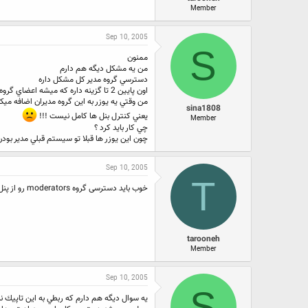
Member
Sep 10, 2005
S
ممنون
من يه مشكل ديگه هم دارم
دسترسي گروه مدير كل مشكل داره
اون پايين 2 تا گزينه داره كه ميشه اعضاي گروه مدير رو به كنترل پنل اصلي و كنترل پنل سوپر مدير ها دسترسي داد
من وقتي يه يوزر به اين گروه مديران اضافه مي
sina1808
يعني كنترل بنل ها كامل نيست !!!
Member
چي كار بايد كرد ؟
چون اين يوزر ها قبلا تو سيستم قبلي مدير بود
Sep 10, 2005
T
خوب باید دسترسی گروه moderators رو از پنل سوپر مدیر برداری
tarooneh
Member
Sep 10, 2005
S
يه سوال ديگه هم دارم كه ربطي به اين تاپيك ند