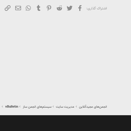
فیسبوک
تویتر
Reddit
Pinterest
Tumblr
WhatsApp
ایمیل
لین
اشتراک گذاری:
انجمن‌های مجیدآنلاین
مدیریت سایت
سیستم‌های انجمن ساز
vBulletin