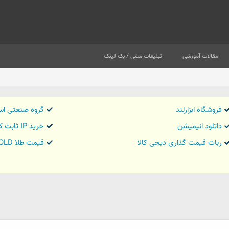
مقالات آموزشی
تبلیغات متنی / بک لینک
فروشگاه ابزارلند
گروه صنعتی اس
داتلود انیمیشن
خرید IP ثابت کاور تریدر
ربات قیمت گذاری دیجی کالا
قیمت طلا GOLD