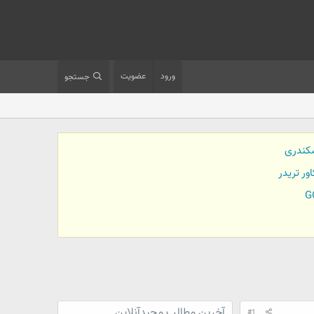
ورود
عضویت
جستجو
کندری
آخرین مطالب مجیدآنلاین
#1