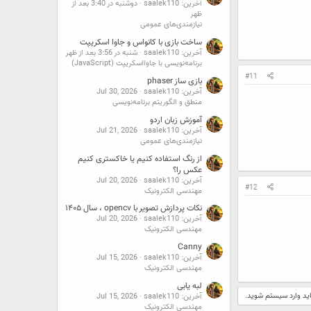
آخرین: saalek110
دوشنبه در 3:40 بعد از
ظهر
نیازمندی‌های عمومی
ساخت بازی با کانواس و جاوا اسکریپت
آخرین: saalek110
شنبه در 3:56 بعد از ظهر
برنامه‌نویسی با جاوااسکریپت (JavaScript)
#11
بازی ساز phaser
آخرین: saalek110
Jul 30, 2026
منطق و الگوریتم برنامه‌نویسی
آموزش زبان اردو
آخرین: saalek110
Jul 21, 2026
نیازمندی‌های عمومی
از رنگ استفاده کنیم یا خاکستری کنیم
عکس را؟
آخرین: saalek110
Jul 20, 2026
#12
مهندسی الکترونیک
نکات پردازش تصویر با opencv ، سال ۱۴۰۵
آخرین: saalek110
Jul 20, 2026
مهندسی الکترونیک
Canny
آخرین: saalek110
Jul 15, 2026
مهندسی الکترونیک
لبه یابی
اید وارد سیستم شوید.
آخرین: saalek110
Jul 15, 2026
مهندسی الکترونیک