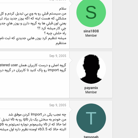
ع
ی
S
ک
خ
سلام
ن
ش
من سيستم قبلي رو به وي بي تبديل كردم و كل يوزر هايي ك
ن
ر
مشكلي كه هست اينه كه اگه يوزر جديد بياد ثبت نام كنه مير
د
و
يعني اون قبلي ها يه گروه دارن و يوزر هاي جدي
ه
ع
چي كار ميشه كرد ؟؟
م
sina1808
راه حلش چيه ؟
و
Member
ميشه تنظيم كرد يوزر هايي جديدي كه ثبت نام 
ض
منتظرم
و
ع
Sep 9, 2005
گروه اصلی و درست کاربران همان registered user هست.
گروه import رو پاک کنید تا کاربران در گروه درست خود قرار گیرند.
payamix
Member
Sep 9, 2005
T
چه عجب یکی در Import کردن موفق شد
من خودم به سختی یک بار ipb رو به vb تبدیل کردم
اما حالا که از vb پشیمونم دوباره نمیتونم به ipb تبدیلش کنم
البته حالا که vb3.5 اومده نظرم داره اول میشه!
tarooneh