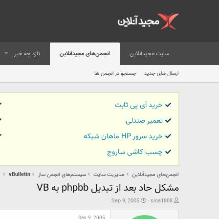
سایت مجیدآنلاین
انجمن‌های مجیدآنلاین
تازه چه خبر
ارسال های جدید
جستجو در انجمن ها
خرید آی پی ثابت
تعمیر صندلی
خرید سرور HP ماهان شبکه
چسب کاشی ساروج
انجمن‌های مجیدآنلاین
مدیریت سایت
سیستم‌های انجمن ساز
vBulletin
مشكل حاد بعد از تبديل phpbb به VB
ش
ت
Sep 9, 2005
sina1808
ر
ا
و
ر
Sep 9, 2005