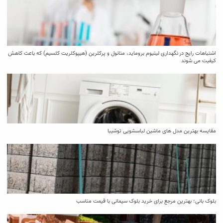
اشتباهات رایج در نگهداری لیتیوم بروماید، متانول و پرکلرین (هیپوکلریت کلسیم) که باعث کاهش
کیفیت می‌ شوند
مقایسه بهترین مدل ‌های ماشین لباسشویی توشیبا
بلوک بانی؛ بهترین مرجع برای خرید بلوک سیمانی با قیمت مناسب