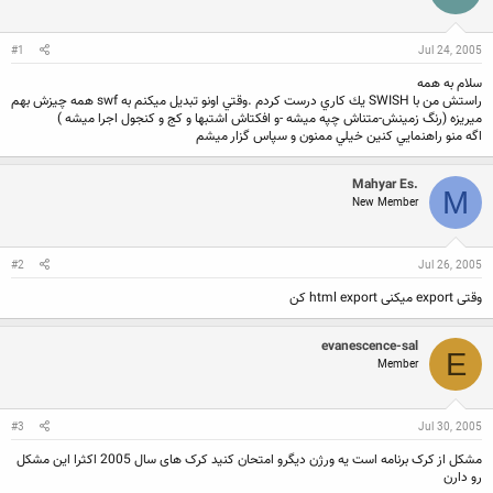
ن
ش
ن
ر
د
و
#1
Jul 24, 2005
ه
ع
م
سلام به همه
و
راستش من با SWISH يك كاري درست كردم .وقتي اونو تبديل ميكنم به swf همه چيزش بهم
ض
ميريزه (رنگ زمينش-متناش چپه ميشه -و افكتاش اشتبها و كج و كنجول اجرا ميشه )
و
اگه منو راهنمايي كنين خيلي ممنون و سپاس گزار ميشم
ع
Mahyar Es.
M
New Member
#2
Jul 26, 2005
وقتی export میکنی html export کن
evanescence-sal
E
Member
#3
Jul 30, 2005
مشکل از کرک برنامه است یه ورژن دیگرو امتحان کنید کرک های سال 2005 اکثرا این مشکل
رو دارن