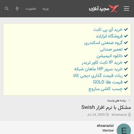
ورود
عضویت
خرید آی پی ثابت
فروشگاه ابزارلند
گروه صنعتی اسکندری
تعمیر صندلی
داتلود انیمیشن
خرید IP ثابت کاور تریدر
خرید سرور HP ماهان شبکه
ربات قیمت گذاری دیجی کالا
قیمت طلا GOLD
چسب کاشی ساروج
برنامه هاي وابسته
مشكل با نرم افزار Swish
ش
ت
Jul 24, 2005
ehsanazizi
ر
ا
و
ر
ehsanazizi
ع
ی
E
Member
ک
خ