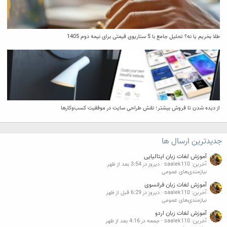
طلا بخریم یا نه؟ تحلیل جامع با 5 سناریوی قیمتی برای نیمه دوم 1405
از دیده شدن تا فروش بیشتر؛ نقش طراحی سایت در موفقیت کسب‌وکارها
جدیدترین ارسال ها
آموزش لغات زبان ایتالیایی
آخرین: saalek110
دیروز در 3:54 بعد از ظهر
نیازمندی‌های عمومی
آموزش لغات زبان فرانسوی
آخرین: saalek110
دیروز در 6:29 قبل از ظهر
نیازمندی‌های عمومی
آموزش لغات زبان اردو
آخرین: saalek110
جمعه در 4:16 بعد از ظهر