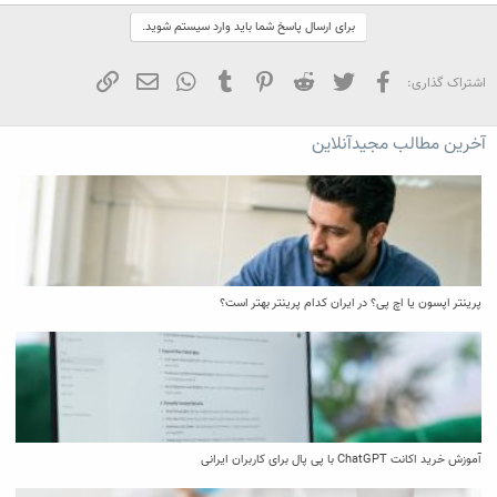
برای ارسال پاسخ شما باید وارد سیستم شوید.
فیسبوک
تویتر
Reddit
Pinterest
Tumblr
WhatsApp
ایمیل
لینک
اشتراک گذاری:
آخرین مطالب مجیدآنلاین
پرینتر اپسون یا اچ پی؟ در ایران کدام پرینتر بهتر است؟
آموزش خرید اکانت ChatGPT با پی پال برای کاربران ایرانی