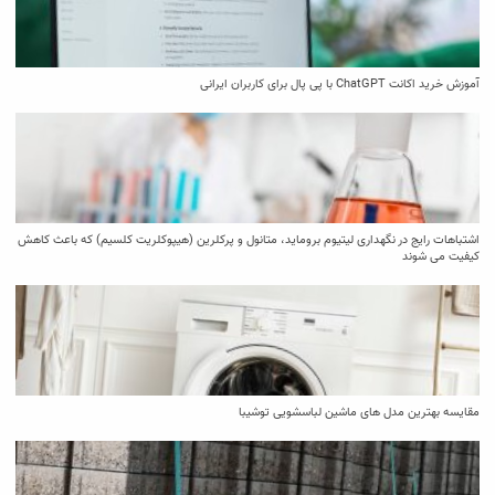
آموزش خرید اکانت ChatGPT با پی پال برای کاربران ایرانی
اشتباهات رایج در نگهداری لیتیوم بروماید، متانول و پرکلرین (هیپوکلریت کلسیم) که باعث کاهش
کیفیت می‌ شوند
مقایسه بهترین مدل ‌های ماشین لباسشویی توشیبا