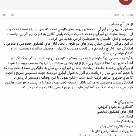
ن
ش
ه
ن
ر
ا
د
و
#1
Jun 28, 2008
ه
ع
م
ال فور آي مسنجر
و
مسنجر کاربردي ال فور آي ، نخستين پيام رسان فارسي است که پس از ارائه نسخه تحت وب
ض
آن ، توسط سايت ال فور آي و تحت حمايت شرکت پارس آنلاين به عنوان نرم افزاري توانمند ،
و
پرسرعت و قابل اطمينان به هموطنان گرامي تقديم مي گردد .
ع
در اين نرم افزار ضمن انتقال پيام هاي دو طرفه ، ايجاد اتاق هاي گفتگوي خصوصي و عمومي با
امکاناتي چون اخراج ، تحريم و... (تحت مديريت کاربران ) محيطي سالم و دلچسب را براي
گفتگو فراهم مي سازد .
با آرشيو موسيقي بزرگ فراهم شده در سيستم ، کاربران مي توانند ضمن گپ و گفتگو ، از
آهنگ هاي مورد علاقه خويش بي نياز از اينترنت پر سرعت ، با کيفيت مناسب بهره مند شوند .
از ويژگيهاي برجسته جامعه ارتباطات زنده ال فور آي ، مي توان به جايگزيني نسخه تحت وب که
با حجم کم و بي نياز از دريافت نرم افزار به عنوان ابزاري نيرومند جهت دسترسي سريع و انجام
کارهاي ضروري در نظر گرفته شده است، اشاره نمود . با اين اوصاف ، مسنجر کاربردي با
امکاناتي بيشتر و سرعتي به مراتب بالاتر از نسخه تحت وب ، شما را در پيشبرد خواسته هايتان
ياري مي نمايد و لذت گپ و گفتگوي فارسي را براي فارسي زبانان دو چندان مي کند .
ساير ويژگي ها :
گفتگوي دو نفره و گروهي
اتاق هاي گفتگوي شخصي
ارسال فايل
ويرايشگر متن
سرعت بالاي انتقال پيام
مديريت سلسله مراتبي اتاق ها