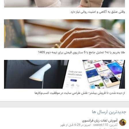
وقتی عشق به آگاهی و امنیت روانی نیاز دارد
طلا بخریم یا نه؟ تحلیل جامع با 5 سناریوی قیمتی برای نیمه دوم 1405
از دیده شدن تا فروش بیشتر؛ نقش طراحی سایت در موفقیت کسب‌وکارها
جدیدترین ارسال ها
آموزش لغات زبان فرانسوی
آخرین: saalek110
امروز در 6:29 قبل از ظهر