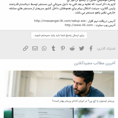
پخش موسيقي آنلاين از آرشيو ال فور آي
لازم به ذکر است که علاوه بر بعد فني به دليل ميزباني اين مسنجر توسط ديتاسنتر قدرتمند
پارس آنلاين، سرعت انتقال پيام براي هموطنان داخل کشور سريعتر از مسنجر هاي مشابه
خارجي نظير ياهو مسنجر مي باشد .
آدرس دريافت نرم افزار :
http://messenger.l4i.com/setup.exe
آدرس وب سايت :
http://www.l4i.com
برای ارسال پاسخ شما باید وارد سیستم شوید.
فیسبوک
تویتر
Reddit
Pinterest
Tumblr
WhatsApp
ایمیل
لینک
اشتراک گذاری:
آخرین مطالب مجیدآنلاین
پرینتر اپسون یا اچ پی؟ در ایران کدام پرینتر بهتر است؟