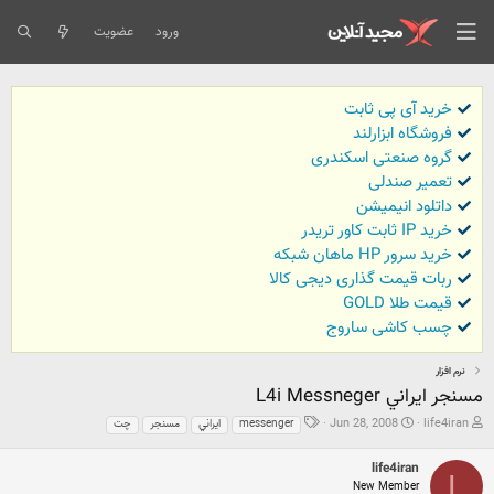
ورود
عضویت
خرید آی پی ثابت
فروشگاه ابزارلند
گروه صنعتی اسکندری
تعمیر صندلی
داتلود انیمیشن
خرید IP ثابت کاور تریدر
خرید سرور HP ماهان شبکه
ربات قیمت گذاری دیجی کالا
قیمت طلا GOLD
چسب کاشی ساروج
نرم افزار
مسنجر ايراني L4i Messneger
ش
ت
ب
Jun 28, 2008
life4iran
messenger
ایراني
مسنجر
چت
ر
ا
ر
و
ر
چ
life4iran
ع
ی
س
L
New Member
ک
خ
ب