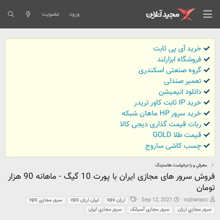
ورود
عضویت
خرید آی پی ثابت
فروشگاه ابزارلند
گروه صنعتی اسکندری
تعمیر صندلی
داتلود انیمیشن
خرید IP ثابت کاور تریدر
خرید سرور HP ماهان شبکه
ربات قیمت گذاری دیجی کالا
قیمت طلا GOLD
چسب کاشی ساروج
معرفي و يا درخواست هاستينگ
فروش سرور های مجازی ایران با پورت 10 گیگ - ماهانه 90 هزار
تومان
ش
ت
ب
Sep 12, 2021
nojhanacc
vps ارزان
vps ایران ارزان
vps سرور مجازی
ر
ا
ر
سرور مجازي ارزان
سرور مجازی آسیاتک
سرور مجازی ایران
و
ر
چ