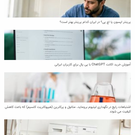
پرینتر اپسون یا اچ پی؟ در ایران کدام پرینتر بهتر است؟
آموزش خرید اکانت ChatGPT با پی پال برای کاربران ایرانی
اشتباهات رایج در نگهداری لیتیوم بروماید، متانول و پرکلرین (هیپوکلریت کلسیم) که باعث کاهش
کیفیت می‌ شوند