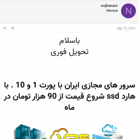
ع
ی
س
ک
خ
nojhanacc
ب
N
ن
ش
ه
Member
ن
ر
ا
د
و
ه
ع
م
Sep 12, 2021
#1
و
باسلام
ض
و
ع
تحویل فوری
سرور های مجازی ایران با پورت 1 و 10 . با
هارد ssd شروع قیمت از 90 هزار تومان در
ماه