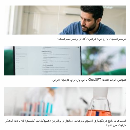
پرینتر اپسون یا اچ پی؟ در ایران کدام پرینتر بهتر است؟
آموزش خرید اکانت ChatGPT با پی پال برای کاربران ایرانی
اشتباهات رایج در نگهداری لیتیوم بروماید، متانول و پرکلرین (هیپوکلریت کلسیم) که باعث کاهش
کیفیت می‌ شوند