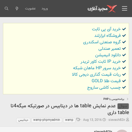
ورود
عضویت
خرید آی پی ثابت
فروشگاه ابزارلند
گروه صنعتی اسکندری
تعمیر صندلی
داتلود انیمیشن
خرید IP ثابت کاور تریدر
خرید سرور HP ماهان شبکه
ربات قیمت گذاری دیجی کالا
قیمت طلا GOLD
چسب کاشی ساروج
برنامه‌نویسی با PHP
عدم نمایش table ها در دیتابیس در صورتیکه میگه4تا
سوال
table داری
ش
ت
ب
Aug 13, 2016
siavash82ir
wamp
wamp-phpmyadmin
دیتابیس
ر
ا
ر
و
ر
چ