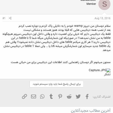
siavash82ir
ع
ی
س
S
Member
ک
خ
ب
ن
ش
ه
ن
ر
ا
د
و
#1
Aug 13, 2016
ه
ع
م
سلام دوستان من دیروز wamp خودم را به دلایلی پاک کردم و دوباره نصب کردم
و
بعد از نصب همه دیتابیس هایی که قبلا بودند هنوز هستند و مشکلی نیست
ض
فقط یک دیتابیس دارم که خیلی برای اهمیت داره و وقتی داخل اون دیتابیس میروم هیچگونه
و
table به من نشان نمیدهد!! در صورتیکه اون شمارشگرش میگه شما 5 تا table در این
ع
دیتابیس دارید!! هر کاری میکنم table های داخل دیتابیس نشان داده نمیشود!! وقتی هم
یک table جدید میسازم اون شمارشگرش میشه 6تا یا... ولی عملا 1 table در دیتابیس نشان
میدهد
ممنون میشوم اگر دوستان راهنمایی کنند اطلاعات این دیتابیس برای من حیاتی هست
تشکر
برای ارسال پاسخ شما باید وارد سیستم شوید.
فیسبوک
تویتر
Reddit
Pinterest
Tumblr
WhatsApp
ایمیل
لینک
اشتراک گذاری:
آخرین مطالب مجیدآنلاین