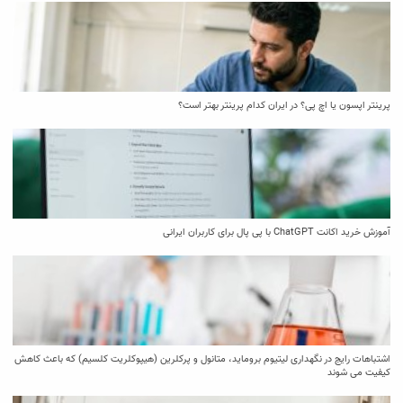
پرینتر اپسون یا اچ پی؟ در ایران کدام پرینتر بهتر است؟
آموزش خرید اکانت ChatGPT با پی پال برای کاربران ایرانی
اشتباهات رایج در نگهداری لیتیوم بروماید، متانول و پرکلرین (هیپوکلریت کلسیم) که باعث کاهش
کیفیت می‌ شوند