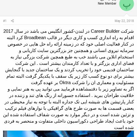
پ
ن
ش
ه
New Member
ن
ر
ا
د
و
ه
ع
م
May 22, 2018
#1
و
ض
شرکت Career Builder در لندن-کشور انگلیس می باشد در سال 2017
و
اقدام به راه اندازی کسب و کاری دیگر در قالب Broadbean کرد البته
ع
در کنار فعالیت اصلی خود که در زمینه ارائه راه حل هایی در خصوص
سرمایه نیروی انسانی و همچنین جز بزرگترین سایت کاریابی و
استخدام انلاین می باشند خب به طبع همچین شرکت بزرگی نیاز به
فضای اداری بزرگتر و با تعداد کارمندان بیشتر است . این شرکت
ساختمان قدیمی خود را تخریب کردند و یک ساختمان جدید با گنجایش
بیشتر برای دو نوع کسب کار زیر یک سقف با یکدیگر گرفت البته تمام
مسئولیت و معماری ان را شرکت Oktra بر عهده گرفت
اگر به تصاویر زیر با دقتمشاهده فرمایید می توانید پی به هنر نمایی و
خلاقیت طراحان ببرید . استفاده جسورانه از رنگ های تند و زننده در
کنار پارتیشن های شیشه ایی تک جداره البته با توجه به نیاز محیطی در
بعضی قسمت ها به صورت طرح های گرافیکی با نوارهای فیلم ترکیب
و تزئین شده است و در دیگر موارد به صورت شفاف استفاده شده این
خود باعث ایجاد طراحی دکوراسیون داخلی متفاوت و منحصر به فردی
شده است