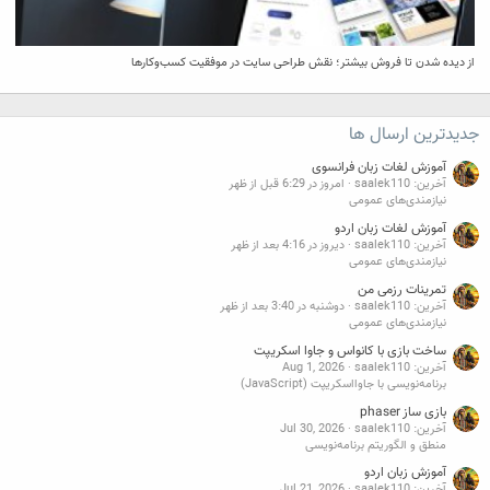
از دیده شدن تا فروش بیشتر؛ نقش طراحی سایت در موفقیت کسب‌وکارها
جدیدترین ارسال ها
آموزش لغات زبان فرانسوی
آخرین: saalek110
امروز در 6:29 قبل از ظهر
نیازمندی‌های عمومی
آموزش لغات زبان اردو
آخرین: saalek110
دیروز در 4:16 بعد از ظهر
نیازمندی‌های عمومی
تمرینات رزمی من
آخرین: saalek110
دوشنبه در 3:40 بعد از ظهر
نیازمندی‌های عمومی
ساخت بازی با کانواس و جاوا اسکریپت
آخرین: saalek110
Aug 1, 2026
برنامه‌نویسی با جاوااسکریپت (JavaScript)
بازی ساز phaser
آخرین: saalek110
Jul 30, 2026
منطق و الگوریتم برنامه‌نویسی
آموزش زبان اردو
آخرین: saalek110
Jul 21, 2026