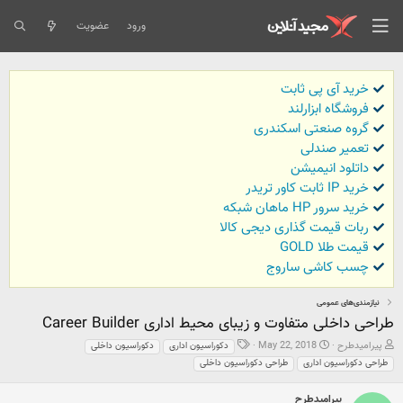
ورود
عضویت
خرید آی پی ثابت
فروشگاه ابزارلند
گروه صنعتی اسکندری
تعمیر صندلی
داتلود انیمیشن
خرید IP ثابت کاور تریدر
خرید سرور HP ماهان شبکه
ربات قیمت گذاری دیجی کالا
قیمت طلا GOLD
چسب کاشی ساروج
نیازمندی‌های عمومی
طراحی داخلی متفاوت و زیبای محیط اداری Career Builder
ش
ت
ب
پیرامیدطرح
May 22, 2018
دکوراسیون اداری
دکوراسیون داخلی
ر
ا
ر
طراحی دکوراسیون اداری
طراحی دکوراسیون داخلی
و
ر
چ
ع
ی
س
ک
خ
پیرامیدطرح
ب