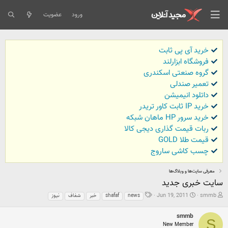
ورود
عضویت
خرید آی پی ثابت
فروشگاه ابزارلند
گروه صنعتی اسکندری
تعمیر صندلی
داتلود انیمیشن
خرید IP ثابت کاور تریدر
خرید سرور HP ماهان شبکه
ربات قیمت گذاری دیجی کالا
قیمت طلا GOLD
چسب کاشی ساروج
معرفی سایت‌ها و وبلاگ‌ها
سایت خبری جدید
ش
ت
ب
Jun 19, 2011
smmb
news
shafaf
خبر
شفاف
نیوز
ر
ا
ر
و
ر
چ
smmb
ع
ی
س
S
New Member
ک
خ
ب