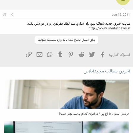
ن
ش
ه
ن
ر
ا
د
و
#1
Jun 19, 2011
ه
ع
م
سایت خبری جدید شفاف نیوز راه اندازی شد لطفا نظرتون رو در موردش بگید
و
http://www.shafafnews.ir
ض
و
ع
برای ارسال پاسخ شما باید وارد سیستم شوید.
فیسبوک
تویتر
Reddit
Pinterest
Tumblr
WhatsApp
ایمیل
لینک
اشتراک گذاری:
آخرین مطالب مجیدآنلاین
پرینتر اپسون یا اچ پی؟ در ایران کدام پرینتر بهتر است؟