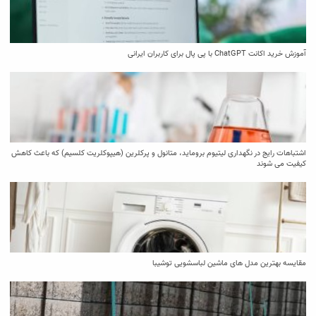
آموزش خرید اکانت ChatGPT با پی پال برای کاربران ایرانی
اشتباهات رایج در نگهداری لیتیوم بروماید، متانول و پرکلرین (هیپوکلریت کلسیم) که باعث کاهش
کیفیت می‌ شوند
مقایسه بهترین مدل ‌های ماشین لباسشویی توشیبا