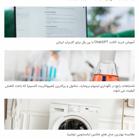
آموزش خرید اکانت ChatGPT با پی پال برای کاربران ایرانی
اشتباهات رایج در نگهداری لیتیوم بروماید، متانول و پرکلرین (هیپوکلریت کلسیم) که باعث کاهش
کیفیت می‌ شوند
مقایسه بهترین مدل ‌های ماشین لباسشویی توشیبا