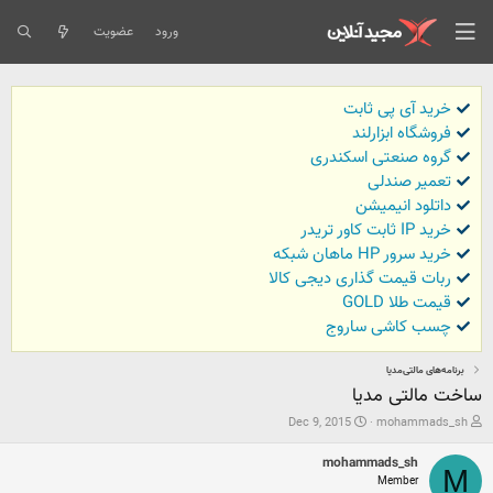
ورود
عضویت
خرید آی پی ثابت
فروشگاه ابزارلند
گروه صنعتی اسکندری
تعمیر صندلی
داتلود انیمیشن
خرید IP ثابت کاور تریدر
خرید سرور HP ماهان شبکه
ربات قیمت گذاری دیجی کالا
قیمت طلا GOLD
چسب کاشی ساروج
برنامه‌های مالتی‌مدیا
ساخت مالتی مدیا
ش
ت
Dec 9, 2015
mohammads_sh
ر
ا
و
ر
mohammads_sh
ع
ی
M
Member
ک
خ