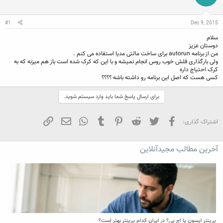
ن
ش
ن
ر
د
و
#1
Dec 9, 2015
ه
ع
م
سلام
و
دوستان عزیز
ض
من از برنامه autorun برای ساخت مالتی مدیا استفاده می کنم .
و
ولی بارگذاری فلش خوب روس انجام نمیشه و با این که کرک شده است باز هم میزنه که به
ع
کرک احتیاج داره
کسی هست که اصل این برنامه رو داشته باشه ؟؟؟؟
برای ارسال پاسخ شما باید وارد سیستم شوید.
فیسبوک
تویتر
Reddit
Pinterest
Tumblr
WhatsApp
ایمیل
لینک
اشتراک گذاری:
آخرین مطالب مجیدآنلاین
پرینتر اپسون یا اچ پی؟ در ایران کدام پرینتر بهتر است؟