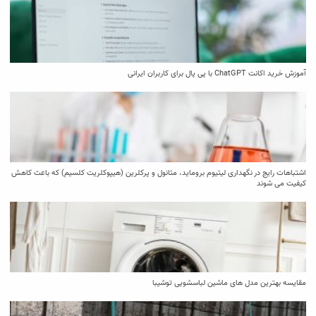
آموزش خرید اکانت ChatGPT با پی پال برای کاربران ایرانی
اشتباهات رایج در نگهداری لیتیوم بروماید، متانول و پرکلرین (هیپوکلریت کلسیم) که باعث کاهش
کیفیت می‌ شوند
مقایسه بهترین مدل ‌های ماشین لباسشویی توشیبا