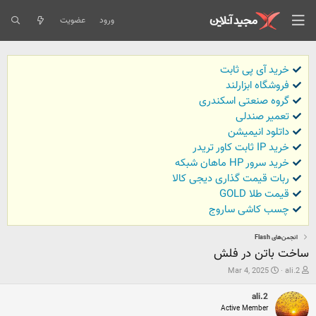
ورود
عضویت
خرید آی پی ثابت
فروشگاه ابزارلند
گروه صنعتی اسکندری
تعمیر صندلی
داتلود انیمیشن
خرید IP ثابت کاور تریدر
خرید سرور HP ماهان شبکه
ربات قیمت گذاری دیجی کالا
قیمت طلا GOLD
چسب کاشی ساروج
انجمن‌های Flash
ساخت باتن در فلش
ش
ت
Mar 4, 2025
ali.2
ر
ا
و
ر
ali.2
ع
ی
Active Member
ک
خ