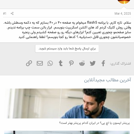
ن
ش
ن
ر
د
و
#1
Mar 4, 2025
ه
ع
م
سلام. تازه کارم. با برنامه flash5 میخوام یه صفحه ۴۰ در ۴۰ بسازم که یه دکمه وسطش باشه.
و
وقتی روش کلیک کردم کد های اکشن اسکریپت بنویسم. ابزار باتن سمت چپ برنامه ندیدم.
ض
سایز صفحمو چجوری تعیین کنم؟ ابزارهای دیگه رو رو صفحه کشیدم ولی پنجره
و
خصوصیاتشون چجوری قابل دستیابیه.؟ کدها رو کجا بنویسم؟ لطفا راهنمایی کنید
ع
برای ارسال پاسخ شما باید وارد سیستم شوید.
فیسبوک
تویتر
Reddit
Pinterest
Tumblr
WhatsApp
ایمیل
لینک
اشتراک گذاری:
آخرین مطالب مجیدآنلاین
پرینتر اپسون یا اچ پی؟ در ایران کدام پرینتر بهتر است؟