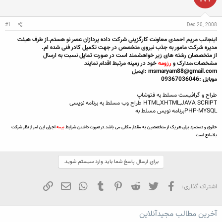
ن
ش
ه
ن
ر
ا
د
و
#1
Dec 20, 2008
ه
ع
م
اینجانب مریم احمدی معاونت کارگزینی شرکت داده پردازان عصر نو هستم.از طرف هیئت
و
مدیره شرکت مامور به جذب نیروی متخصص در جهت تکمیل کادر فنی شده ام.
ض
از متخصصان رشته های زیر خواهشمند است در صورت تمایل نسبت به ارسال
و
مشخصات،مدارک و
رزومه
خود در زمینه مرتبط اقدام نمایند
ع
msmaryam88@gmail.com
:ایمیل
موبایل :09367036046
طراح و گرافیست مسلط به فتوشاپ
HTML,XHTML,JAVA SCRIPT طراح وب مسلط به برنامه نویسی
PHP-MYSQLبرنامه نویس مسلط به
حقوق و دستمزد برای هر یک از متخصصین به مقدار مکفی می باشد.در صورت داشتن شرایط
بیمه
اجرای این امر از نظر شرکت
بلامانع است
برای ارسال پاسخ شما باید وارد سیستم شوید.
فیسبوک
تویتر
Reddit
Pinterest
Tumblr
WhatsApp
ایمیل
لینک
اشتراک گذاری:
آخرین مطالب مجیدآنلاین