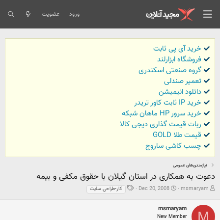
ورود
عضویت
خرید آی پی ثابت
فروشگاه ابزارلند
گروه صنعتی اسکندری
تعمیر صندلی
داتلود انیمیشن
خرید IP ثابت کاور تریدر
خرید سرور HP ماهان شبکه
ربات قیمت گذاری دیجی کالا
قیمت طلا GOLD
چسب کاشی ساروج
نیازمندی‌های عمومی
دعوت به همکاری در استان گیلان با حقوق مکفی و بیمه
ش
ت
ب
Dec 20, 2008
msmaryam
کار-طراحی سایت
ر
ا
ر
و
ر
چ
msmaryam
ع
ی
س
M
New Member
ک
خ
ب