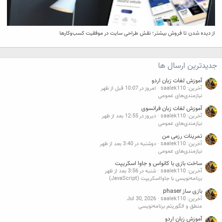
از دیده شدن تا فروش بیشتر؛ نقش طراحی سایت در موفقیت کسب‌وکارها
جدیدترین ارسال ها
آموزش لغات زبان اردو
آخرین: saalek110
امروز در 10:07 قبل از ظهر
نیازمندی‌های عمومی
آموزش لغات زبان فرانسوی
آخرین: saalek110
دیروز در 12:55 بعد از ظهر
نیازمندی‌های عمومی
تمرینات رزمی من
آخرین: saalek110
دوشنبه در 3:40 بعد از ظهر
نیازمندی‌های عمومی
ساخت بازی با کانواس و جاوا اسکریپت
آخرین: saalek110
شنبه در 3:56 بعد از ظهر
برنامه‌نویسی با جاوااسکریپت (JavaScript)
بازی ساز phaser
آخرین: saalek110
Jul 30, 2026
منطق و الگوریتم برنامه‌نویسی
آموزش زبان اردو