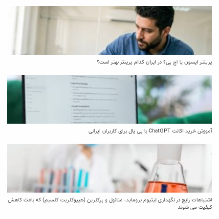
پرینتر اپسون یا اچ پی؟ در ایران کدام پرینتر بهتر است؟
آموزش خرید اکانت ChatGPT با پی پال برای کاربران ایرانی
اشتباهات رایج در نگهداری لیتیوم بروماید، متانول و پرکلرین (هیپوکلریت کلسیم) که باعث کاهش
کیفیت می‌ شوند