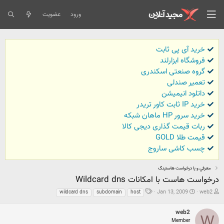
ورود
عضویت
خرید آی پی ثابت
فروشگاه ابزارلند
گروه صنعتی اسکندری
تعمیر صندلی
داتلود انیمیشن
خرید IP ثابت کاور تریدر
خرید سرور HP ماهان شبکه
ربات قیمت گذاری دیجی کالا
قیمت طلا GOLD
چسب کاشی ساروج
معرفي و يا درخواست هاستينگ
درخواست هاست با امکانات Wildcard dns
ش
ت
ب
Jan 13, 2009
web2
wildcard dns
subdomain
host
ر
ا
ر
و
ر
چ
web2
ع
ی
س
W
Member
ک
خ
ب