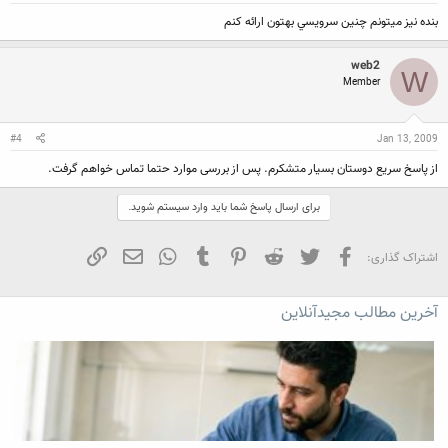
بنده نيز ميتونم چنين سرويسي بهتون ارائه كنم
web2
W
Member
#4
Jan 13, 2009
از پاسخ سریع دوستان بسیار متشکرم. پس از بررسی موارد حتما تماس خواهم گرفت.
برای ارسال پاسخ شما باید وارد سیستم شوید.
فیسبوک
تویتر
Reddit
Pinterest
Tumblr
WhatsApp
ایمیل
لینک
اشتراک گذاری:
آخرین مطالب مجیدآنلاین