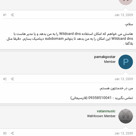
ن
ش
ه
ن
ر
ا
د
و
#1
Jan 13, 2009
ه
ع
م
سلام،
و
ض
هاستی می خواهم که امکان استفاده Wildcard dns را به من بدهد و یا مدیر هاست با
و
Wildcard dns این امکان را به من بدهد تا بتوانم subdomain دینامیک بسازم. دقیقا مثل
ع
بلاگفا .
parnakgostar
P
Member
#2
Jan 13, 2009
من در خدمتتون هستم.
تماس بگیرید : 09358510041 (فارسیجانی)
vatanmusic
Well-Known Member
#3
Jan 13, 2009