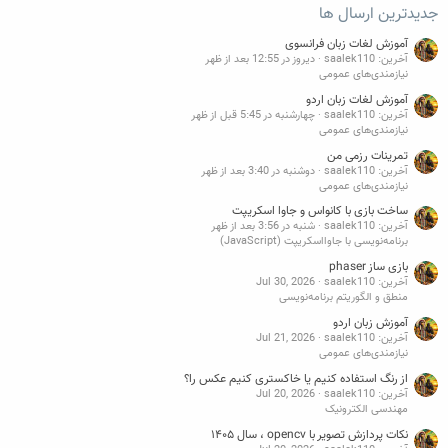
جدیدترین ارسال ها
آموزش لغات زبان فرانسوی
آخرین: saalek110
دیروز در 12:55 بعد از ظهر
نیازمندی‌های عمومی
آموزش لغات زبان اردو
آخرین: saalek110
چهارشنبه در 5:45 قبل از ظهر
نیازمندی‌های عمومی
تمرینات رزمی من
آخرین: saalek110
دوشنبه در 3:40 بعد از ظهر
نیازمندی‌های عمومی
ساخت بازی با کانواس و جاوا اسکریپت
آخرین: saalek110
شنبه در 3:56 بعد از ظهر
برنامه‌نویسی با جاوااسکریپت (JavaScript)
بازی ساز phaser
آخرین: saalek110
Jul 30, 2026
منطق و الگوریتم برنامه‌نویسی
آموزش زبان اردو
آخرین: saalek110
Jul 21, 2026
نیازمندی‌های عمومی
از رنگ استفاده کنیم یا خاکستری کنیم عکس را؟
آخرین: saalek110
Jul 20, 2026
مهندسی الکترونیک
نکات پردازش تصویر با opencv ، سال ۱۴۰۵