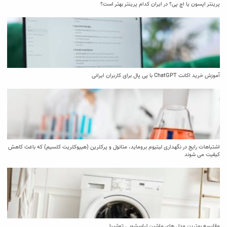
پرینتر اپسون یا اچ پی؟ در ایران کدام پرینتر بهتر است؟
آموزش خرید اکانت ChatGPT با پی پال برای کاربران ایرانی
اشتباهات رایج در نگهداری لیتیوم بروماید، متانول و پرکلرین (هیپوکلریت کلسیم) که باعث کاهش
کیفیت می‌ شوند
مقایسه بهترین مدل ‌های ماشین لباسشویی توشیبا