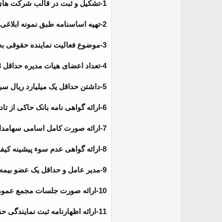
1-تشکیل و ثبت در قالب شرکت های سهامی خاص یا شرکت تعاونی متعارف
2-تهیه اساسنامه طبق نمونه ابلاغی بیمه مرکزی جمهوری اسلامی ایران
3-موضوع فعالیت نماینده حقوقی به طورانحصاری نمایندگی بیمه باشد.
4-تعداد اعضای هیات مدیره حداقل 3 نفر باشد.
5-داشتن حداقل یک میلیارد ریال سرمایه اولیه
6-ارائه گواهی نامه بانک حاکی از تادیه نقدی سرمایه ، حداقل به مقدار 50 درصد کل سرمایه نماینده حقوقی
7-ارائه صورت کامل اسامی سهامداران ، مدیران و میزان سهام هر یک از آن ها
8-ارائه گواهی عدم سوء پیشینه کیفری مطابق بند ث ماده 5 آیین نامه 75
9-مدیر عامل و حداقل یک عضو بیمه ای هیات مدیره باید واجد شرایط مندرج در ماده 5 این آیین نامه باشد.
10-ارائه صورت جلسات مجمع عمومی موسس و هیات مدیره
11-ارائه اظهارنامه ثبت نمایندگی حقوقی و تادیه به نام آن