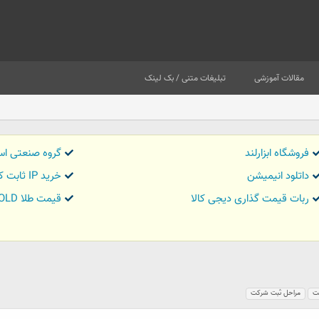
مقالات آموزشی
تبلیغات متنی / بک لینک
فروشگاه ابزارلند
گروه صنعتی اس
داتلود انیمیشن
خرید IP ثابت کاور تریدر
ربات قیمت گذاری دیجی کالا
قیمت طلا GOLD
ت
مراحل ثبت شرکت