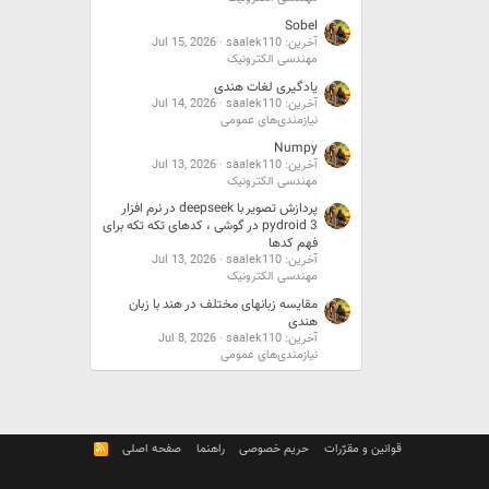
Sobel
آخرین: saalek110
Jul 15, 2026
مهندسی الکترونیک
یادگیری لغات هندی
آخرین: saalek110
Jul 14, 2026
نیازمندی‌های عمومی
Numpy
آخرین: saalek110
Jul 13, 2026
مهندسی الکترونیک
پردازش تصویر با deepseek در نرم افزار
pydroid 3 در گوشی ، کدهای تکه تکه برای
فهم کدها
آخرین: saalek110
Jul 13, 2026
مهندسی الکترونیک
مقایسه زبانهای مختلف در هند با زبان
هندی
آخرین: saalek110
Jul 8, 2026
نیازمندی‌های عمومی
قوانین و مقرّرات
حریم خصوصی
راهنما
صفحه اصلی
R
S
S