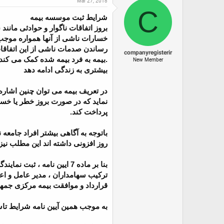
Mar 27, 2018
ع
ی
س
C
ک
خ
ب
شرایط ثبت موسسه بیمه
ن
ش
ه
ن
ر
ا
بروز اتفاقات ناگوار و حوادثی مان
د
و
خسارات ناشی از آنها همواره موجب
ه
ع
م
رساندن صدمات ناشی از این اتفاقات
companyregisterir
و
.بیمه به فرد بیمه شده کمک می کند
New Member
ض
بیشتری به زندگی ادامه دهد
و
ع
در تعریف بیمه می توان چنین اشاره 
نماید که در صورت بروز خطر یا خسا
پرداخت کند.
باتوجه به آگاهی بیشتر افراد جام
روز افزونی داشته اند این مطلب نی
بنا بر ماده 7 ایین نامه ،
ترکیب سهامداران ، مدیر عامل و اع
قرارداد و موافقت بیمه مرکزی جمهو
به موجب همین آیین نامه شرایط ت