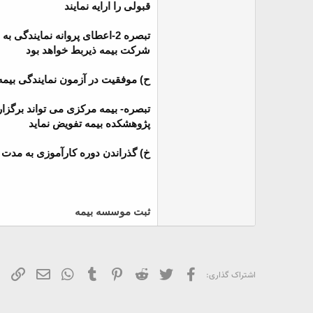
قبولی را ارایه نمایند
تبصره 2-اعطای پروانه نمایند
شرکت بیمه ذیربط خواهد بود
ح) موفقیت در آزمون نمایندگی بیم
تبصره- بیمه مرکزی می تواند برگزا
پژوهشکده بیمه تفویض نماید
خ) گذراندن دوره کارآموزی به مدت 15 روز اداری در شرکت بیمه مربوطه برای کلیه متقاضیان نمایندگی بیمه
ثبت موسسه بیمه
فیسبوک
تویتر
Reddit
Pinterest
Tumblr
WhatsApp
ایمیل
لین
اشتراک گذاری: