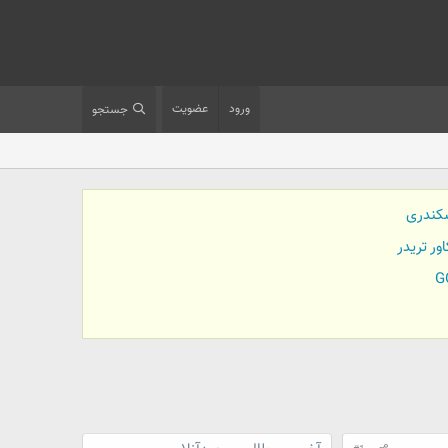
ورود
عضویت
جستجو
کندری