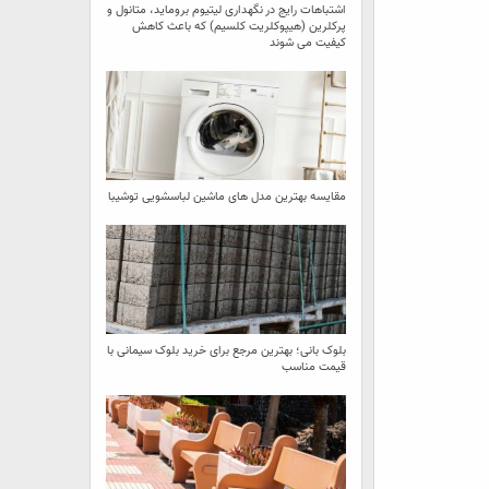
اشتباهات رایج در نگهداری لیتیوم بروماید، متانول و
پرکلرین (هیپوکلریت کلسیم) که باعث کاهش
کیفیت می‌ شوند
مقایسه بهترین مدل ‌های ماشین لباسشویی توشیبا
بلوک بانی؛ بهترین مرجع برای خرید بلوک سیمانی با
قیمت مناسب