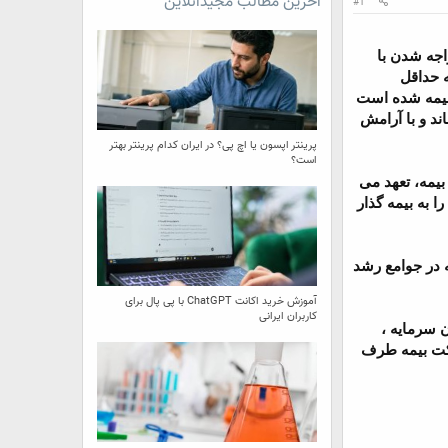
آخرین مطالب مجیدآنلاین
#1
اجه شدن با
 حداقل
 بیمه شده است
د و با آرامش
پرینتر اپسون یا اچ پی؟ در ایران کدام پرینتر بهتر
است؟
بیمه، تعهد می
 به بیمه گذار
 در جوامع رشد
آموزش خرید اکانت ChatGPT با پی پال برای
کاربران ایرانی
ان سرمایه ،
رکت بیمه طرف