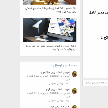
طلا بخریم یا نه؟ تحلیل جامع با 5 سناریوی قیمتی
برای نیمه دوم 1405
بی مدیر عامل
ح یا
از دیده شدن تا فروش بیشتر؛ نقش طراحی سایت
در موفقیت کسب‌وکارها
جدیدترین ارسال ها
آموزش لغات زبان فرانسوی
آخرین: saalek110
امروز در 6:20 قبل از
ظهر
اید وارد سیستم شوید.
نیازمندی‌های عمومی
آموزش لغات زبان اردو
آخرین: saalek110
دیروز در 5:45 قبل از
ظهر
نیازمندی‌های عمومی
تمرینات رزمی من