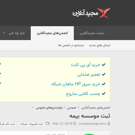
سایت مجیدآنلاین
انجمن‌های مجیدآنلاین
تازه چه خبر
ارسال های جدید
جستجو در انجمن ها
خرید آی پی ثابت
تعمیر صندلی
خرید سرور HP ماهان شبکه
چسب کاشی ساروج
انجمن‌های مجیدآنلاین
عمومي
نیازمندی‌های عمومی
ثبت موسسه بیمه
ش
ت
ب
Mar 27, 2018
companyregisterir
ثبت تغییرات شرکت
ثبت نام شرک
ر
ا
ر
و
ر
چ