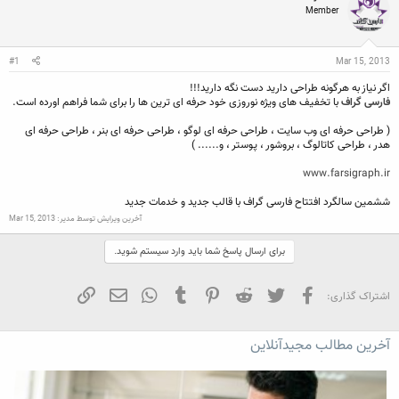
ن
ش
ه
Member
ن
ر
ا
د
و
ه
ع
م
Mar 15, 2013
#1
و
اگر نیاز به هرگونه طراحی دارید دست نگه دارید!!!
ض
فارسی گراف
با تخفیف های ویژه نوروزی خود حرفه ای ترین ها را برای شما فراهم اورده است.
و
ع
( طراحی حرفه ای وب سایت ، طراحی حرفه ای لوگو ، طراحی حرفه ای بنر ، طراحی حرفه ای
هدر ، طراحی کاتالوگ ، بروشور ، پوستر ، و...... )
www.farsigraph.ir
ششمین سالگرد افتتاح فارسی گراف با قالب جدید و خدمات جدید
آخرین ویرایش توسط مدیر:
Mar 15, 2013
برای ارسال پاسخ شما باید وارد سیستم شوید.
فیسبوک
تویتر
Reddit
Pinterest
Tumblr
WhatsApp
ایمیل
لینک
اشتراک گذاری:
آخرین مطالب مجیدآنلاین