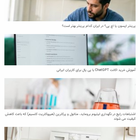
پرینتر اپسون یا اچ پی؟ در ایران کدام پرینتر بهتر است؟
آموزش خرید اکانت ChatGPT با پی پال برای کاربران ایرانی
اشتباهات رایج در نگهداری لیتیوم بروماید، متانول و پرکلرین (هیپوکلریت کلسیم) که باعث کاهش
کیفیت می‌ شوند