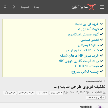
ورود
عضویت
خرید آی پی ثابت
فروشگاه ابزارلند
گروه صنعتی اسکندری
تعمیر صندلی
داتلود انیمیشن
خرید IP ثابت کاور تریدر
خرید سرور HP ماهان شبکه
ربات قیمت گذاری دیجی کالا
قیمت طلا GOLD
چسب کاشی ساروج
نیازمندی‌های عمومی
تخفیف نوروزی طراحی سایت و...
ش
ت
ب
Mar 15, 2013
rezajalalii
طراحی ارزان
طراحی بنر
طراحی حرفه ای
طراحی لوگو
ر
ا
ر
طراحی وب سایت
و
ر
چ
ع
ی
س
ک
خ
rezajalalii
ب