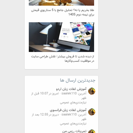
طلا بخریم یا نه؟ تحلیل جامع با 5 سناریوی قیمتی
برای نیمه دوم 1405
از دیده شدن تا فروش بیشتر؛ نقش طراحی سایت
در موفقیت کسب‌وکارها
جدیدترین ارسال ها
آموزش لغات زبان اردو
آخرین: saalek110
امروز در 10:07 قبل از
ظهر
نیازمندی‌های عمومی
آموزش لغات زبان فرانسوی
آخرین: saalek110
دیروز در 12:55 بعد از
ظهر
نیازمندی‌های عمومی
تمرینات رزمی من