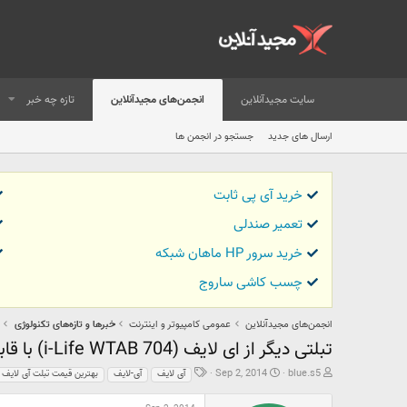
سایت مجیدآنلاین
انجمن‌های مجیدآنلاین
تازه چه خبر
ارسال های جدید
جستجو در انجمن ها
خرید آی پی ثابت
تعمیر صندلی
خرید سرور HP ماهان شبکه
چسب کاشی ساروج
انجمن‌های مجیدآنلاین
عمومی کامپیوتر و اینترنت
خبرها و تازه‌های تکنولوژی
تبلتی دیگر از ای لایف (i-Life WTAB 704) با قابلیت گیرنده تلویزیون آنالوگ و رادیو
ش
ت
ب
Sep 2, 2014
blue.s5
آی لایف
آی-لایف
بهترین قیمت تبلت آی لایف
ر
ا
ر
و
ر
چ