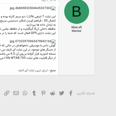
Sep 2, 2014
ع
ی
س
B
ک
خ
ب
ن
ش
ه
ن
ر
ا
د
و
اتصال 3G ، فراهم آوردن امکان دسترسی 
ه
ع
به تبادل داده ها بپردازید.
م
blue.s5
حافظه داخلی آن8 گیگابایت و از حافظه جانبی تا 32 گیگابایت پشتیبانی می کند.
و
Member
ض
این تبلت دارای GPS فعال است که شما را در سفر همراهی میکند همچنین دارای رادیو است که سفر شما را لذت بخش تر میکند.
و
ع
گوش دادن با موسیقی دلخواهتان در حالی که از
از حسگر های موجود در این تبلت آی لایف می تو
نسخه اندورید قرار گرفته برروی آن 4.0 می باشد.
از دیگر قابلیت های تبلت I life WTAB 705 می توان به ارسال اس ام اس، MMS، مایکروسافت آفیس، ارسال و دریافت ایمیل وخواندن فایل های PDF شاره کرد.
منبع :
ارزان ترین تبلت آی لایف
فیسبوک
تویتر
Reddit
Pinterest
Tumblr
WhatsApp
ایمیل
لین
اشتراک گذاری: