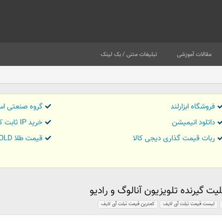
مقالات آموزشی
تبلیغات متنی / بک لینک
فروشگاه ابزارلند
گروه صنعتی اس
داتلود انیمیشن
خرید IP ثابت کاور تریدر
ربات قیمت گذاری دیجی کالا
قیمت طلا GOLD
لیست قیمت تبلت آی لایف
کمترین قیمت تبلت آی لایف