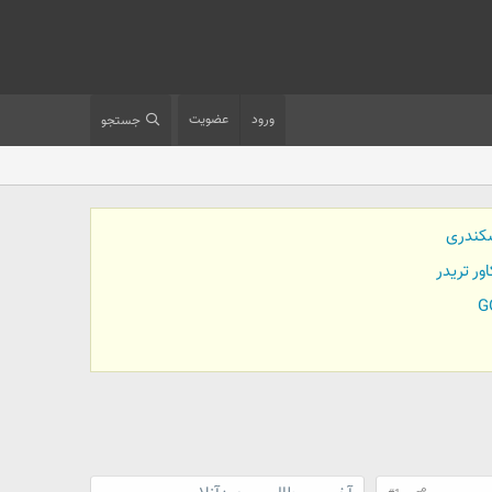
ورود
عضویت
جستجو
کندری