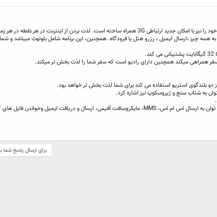
این تبلت 7 اینچی i_Life ،دو سیم کارته بوده و خود را نیز با امکان جدید ارتباطی 3G همراه ساخته است. لذت بردن از اینترنت در هر
سریع به همه چیز ،ارسال ایمیل ، رزرو هتل یا فرودگاه. همچنین، این برنامه شامل بلوتوث میباشد و شما
 دو بلندگوی استریو استفاده می کند برای شما لذت بخش تر خواهد بود.
ان به شتاب سنج و ژیروسکوپ نیز اشاره کرد.
برای ارسال پاسخ شما ب
ک