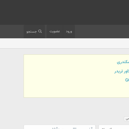
ورود
عضویت
جستجو
کندری
صی