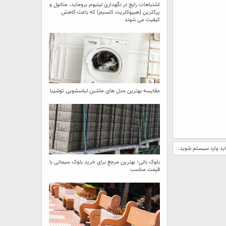
اشتباهات رایج در نگهداری لیتیوم بروماید، متانول و
پرکلرین (هیپوکلریت کلسیم) که باعث کاهش
کیفیت می‌ شوند
مقایسه بهترین مدل ‌های ماشین لباسشویی توشیبا
اید وارد سیستم شوید.
بلوک بانی؛ بهترین مرجع برای خرید بلوک سیمانی با
قیمت مناسب