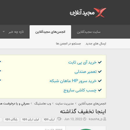
سایت مجیدآنلاین
انجمن‌های مجیدآنلاین
تازه چه خبر
ارسال های جدید
جستجو در انجمن ها
خرید آی پی ثابت
تعمیر صندلی
خرید سرور HP ماهان شبکه
چسب کاشی ساروج
انجمن‌های مجیدآنلاین
مدیریت سایت
وب هاستینگ
معرفي و يا درخواست ه
اینجا تخفیف گذاشته
ش
ت
ب
Jun 13, 2022
kousha_p
vps ارزان
vps ایران ارزان
vps رایگان
خ
ر
ا
ر
و
ر
چ