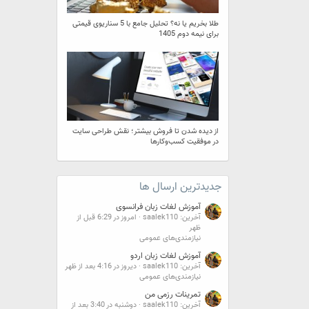
طلا بخریم یا نه؟ تحلیل جامع با 5 سناریوی قیمتی
برای نیمه دوم 1405
از دیده شدن تا فروش بیشتر؛ نقش طراحی سایت
در موفقیت کسب‌وکارها
جدیدترین ارسال ها
آموزش لغات زبان فرانسوی
آخرین: saalek110
امروز در 6:29 قبل از
ظهر
نیازمندی‌های عمومی
آموزش لغات زبان اردو
آخرین: saalek110
دیروز در 4:16 بعد از ظهر
نیازمندی‌های عمومی
تمرینات رزمی من
آخرین: saalek110
دوشنبه در 3:40 بعد از