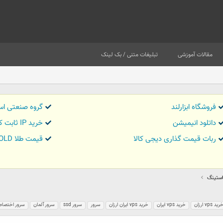
مقالات آموزشی
تبلیغات متنی / بک لینک
فروشگاه ابزارلند
گروه صنعتی اس
داتلود انیمیشن
خرید IP ثابت کاور تریدر
ربات قیمت گذاری دیجی کالا
قیمت طلا GOLD
استينگ
رید vps ارزان
خرید vps ایران
خرید vps ایران ارزان
سرور
سرور ssd
سرور آلمان
سرور اختصا