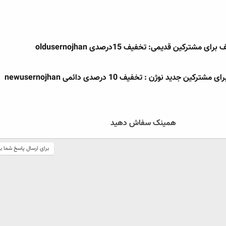
ی مشترکین قدیمی: تخفیف 15درصدی oldusernojhan​
ن جدید نوژن : تخفیف 10 درصدی دائمی newusernojhan​
همینک سفاش دهید
برای ارسال پاسخ شما ب
ک