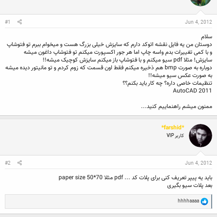
ن
ش
ن
ر
د
و
#1
Jun 4, 2012
ه
ع
م
سلام
و
دوستان من یه فایل نقشه اتوکد دارم که سایزش خیلی بزرگ هست و میخوام ببرم تو فتوشاپ
ض
و با کمی تغییرات بدم واسه چاپ اما هر جور اکسپورت میکنم تو فتوشاپ داغون میشه
و
سایزش! مثلا pdf سیو میکنم و با فتوشاپ باز میکنم سایزش کوچیک میشه!!
ع
دوباره به صورت bmp هم ذخیره میکنم فقط اون قسمت که زوم کردم و تو مانیتور دیده میشه
به صورت عکس سیو میشه!!
تنظیمات خاصی داره؟ چه کار باید بکنم؟؟
AutoCAD 2011
ممنون میشم راهنماییم کنید...
*farshid*
کاربر VIP
#2
Jun 4, 2012
باید یه پیپر تعریف کنی برای پلات کد ... pdf مثلا paper size 50*70
بعد پلات سیو بگیری
R
hhhhaaaa
e
a