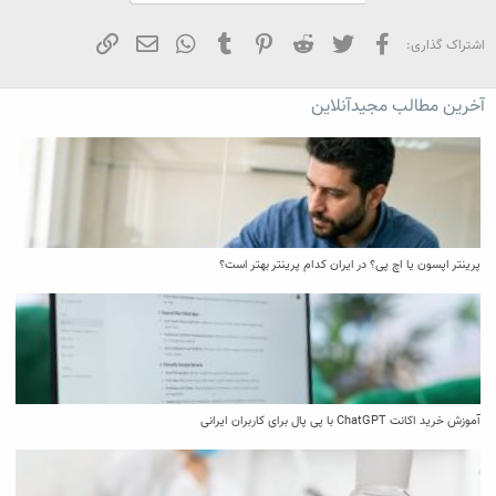
فیسبوک
تویتر
Reddit
Pinterest
Tumblr
WhatsApp
ایمیل
لینک
اشتراک گذاری:
آخرین مطالب مجیدآنلاین
پرینتر اپسون یا اچ پی؟ در ایران کدام پرینتر بهتر است؟
آموزش خرید اکانت ChatGPT با پی پال برای کاربران ایرانی