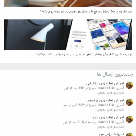
طلا بخریم یا نه؟ تحلیل جامع با 5 سناریوی قیمتی برای نیمه دوم 1405
از دیده شدن تا فروش بیشتر؛ نقش طراحی سایت در موفقیت کسب‌وکارها
جدیدترین ارسال ها
آموزش لغات زبان ایتالیایی
آخرین: saalek110
دیروز در 3:54 بعد از ظهر
نیازمندی‌های عمومی
آموزش لغات زبان فرانسوی
آخرین: saalek110
دیروز در 6:29 قبل از ظهر
نیازمندی‌های عمومی
آموزش لغات زبان اردو
آخرین: saalek110
جمعه در 4:16 بعد از ظهر
نیازمندی‌های عمومی
تمرینات رزمی من