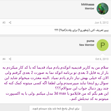
c
hhhhaaaa
t
Member
i
o
n
s
:
#3
Jun 5, 2012
پیپر تعریف کنی (چطوری؟) برای پلات(کجا؟) ؟؟؟
puma
P
New Member
#4
Oct 6, 2013
سلام من یه کاربر قدیمیه اتوکدم.یادم میاد قدیما که با کد کار میکردم یه
بار از یه فایل 3 بعدی تو برنامه اتوکد نما به صورت 2 بعدی گرفتم ولی
الان که خیلی بهش نیاز دارم یادم نمیاد .البته معذرت میخوام شاید این
سوال رو اینجا نباید میپرسیدم.ولی لطفا اگه کسی میتونه کمک کنه که
چند روز دنبال جواب این سوالام؟؟؟
این هم بگم که من فایلامو با 3d max مدل میکنم .ولی با یه اکسپورت
میتونم به کد تبدیلش کنم..
برای ارسال پاسخ شما باید وارد سیستم شوید.