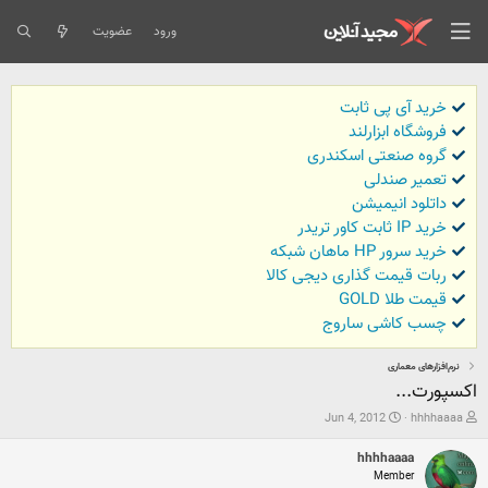
ورود
عضویت
خرید آی پی ثابت
فروشگاه ابزارلند
گروه صنعتی اسکندری
تعمیر صندلی
داتلود انیمیشن
خرید IP ثابت کاور تریدر
خرید سرور HP ماهان شبکه
ربات قیمت گذاری دیجی کالا
قیمت طلا GOLD
چسب کاشی ساروج
نرم‌افزارهای معماری
اکسپورت...
ش
ت
Jun 4, 2012
hhhhaaaa
ر
ا
و
ر
hhhhaaaa
ع
ی
Member
ک
خ