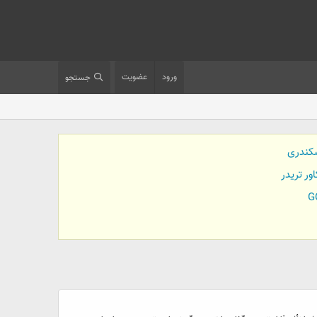
ورود
عضویت
جستجو
کندری