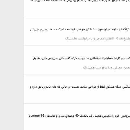
ین ابزارهایی مثل GTmetrix که فاکتورهای امتیاز دهی خود را سخت گیرانه تر کرده‌اند! در این شرایط، کار برای سایت‌های وردپرسی سخت شده است. طوری که
تینگ کرده ایم. در اینصورت شما نیز خواهید توانست شرکت مناسب برای میزبانی
پاسخ ها: 0
انجمن:
معرفي و يا درخواست هاستينگ
کسب و کارها مسئولیت اجتماعی ما ایجاب کرده که با کلی سرویس های متنوع
نجمن:
معرفي و يا درخواست هاستينگ
 نداره. ریسپانز تایم سرور بین 6 تا 8 ثانیه است و بعد سایت لود میشه. اما هاستینگش میگه مشکل فقط از طراحی سایت هست در حالی که دان تایم زیادی داره و
هاست رایگان یک ماهه تست هم موجود میباشد و تحویل آنی هست. در آفر تابستانه کندوهاست با 40 درصد تخفیف شامل تمامی سرویس های سرور مجازی و هاست SSD ، سرویس خود را سفارش دهید . کد نخفیف 40 درصدی سرور و هاست : summer98