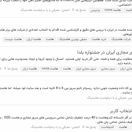
با آپدیت‌های اخیر گوگل، سرعت به یکی از مهمترین فاکتورهای سئو سایت تبدیل شده است. همچن
پاسخ ها: 0
انجمن:
معرفي و يا درخواست هاستينگ
است
هاست
nvme
وردپرس
ه هاست در ایران با بررسی های دقیق و کارشناسی شده اقدام به انتخاب تعدادی از شرکت های برتر هاس
ورهای...
ن شرکت
هاست
ینگ
خرید
هاست
معرفی بهترین
هاست
ینگ
هاست
هاست
ارزان
هاست
چیست
وت برای همه و همه، حتی اگر خرید اولی هستید. امسال با وجود کرونا و ایجاد محدودیت هایی برای 
دامه داره...
پاسخ ها: 0
ا
ازی ارزان
سرور مجازی
سرور مجازی ایران
هاست
هاست
nvme
هاست
ارزان
سلام. سایت من رو جی تی متریکس قبلی a,b بوده ولی با تغییر جدیدی که داده وضعیت خوبی
 سایت...
من:
معرفي و يا درخواست هاستينگ
فیف شامل تمامی پلن های...
پاسخ ها: 0
انجمن:
معرفي و يا درخواست هاستينگ
هاست
کندوهاست