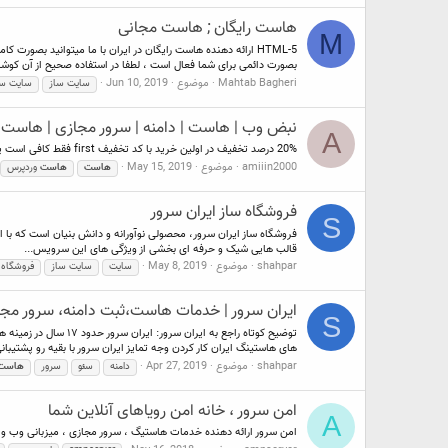
هاست رایگان ; هاست مجانی
M
HTML-5 ارائه دهنده هاست رایگان در ایران با ما میتوانید ب
بصورت دائمی برای شما فعال است ، لطفا در استفاده صحیح از آن کوشا.
Mahtab Bagheri
موضوع
Jun 10, 2019
سایت ساز
سایت ساز
نبض وب | هاست | دامنه | سرور مجازی | هاست
A
20% درصد تخفیف در اولین خرید با کد تخفیف first فقط کافی است یکبار امتحان کنید هاست هاست وردپرس هاست لینوکس هاست ویژه وردپرس ثبت دامنه خرید سرور مجازی سرور مجازی
amiiin2000
موضوع
May 15, 2019
هاست
هاست
وردپرس
فروشگاه ساز ایران سرور
S
قالب هایی شیک و حرفه ای بخشی از ویژگی های این سرویس...
shahpar
موضوع
May 8, 2019
سایت
سایت ساز
فروشگاه
ایران سرور | خدمات هاست،ثبت دامنه، سرور مج
S
توضیح کوتاه راجع ب
های هاستینگ ایران کار کردن وجه تمایز ایران سرور با بقیه رو پشتیبانی
shahpar
موضوع
Apr 27, 2019
دامنه
سئو
سرور
هاست
امن سرور ، خانه امن رویاهای آنلاین شما
A
امن سرور ارائه دهنده خدمات هاستیگ ، سرور مجازی ، میزبانی وب و ث