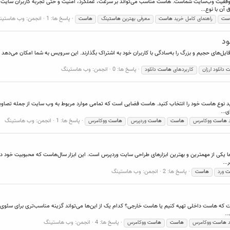
فقیت وب‌سایت شماست. هاست مناسب می‌تواند بر سرعت، عملکرد، امنیت و حتی تجربه کاربران سایت شما ت
ن با نوع...
پاسخ ها: 1
انجمن:
وب هاستین
ست
راهنمای کامل خرید
هاست
معرفی بهترین
هاست
ینگ
هاست
ود
ایل‌های حجیم و بزرگ را به‌سادگی با کاربران خود به اشتراک بگذارند. این سرویس به شما امکان می‌دهد 
پاسخ ها: 0
انجمن:
وب هاستینگ
ت
دانلود ارزان
کاربردهای
هاست
دانلود
 نوع هاست خود را انتخاب کنید. هاست فضایی است که تمامی موارد مربوط به وب سایت از جمله تصاویر،
ی...
پاسخ ها: 1
انجمن:
وب هاستینگ
د
هاست
ووکامرس
هاست
هاست
وردپرس
هاست
ووکامرس
کی از مهمترین و بهترین ابزارهای طراحی سایت وردپرس است. این ابزار سال‌هاست که محبوبیت خود در بین
...
پاسخ ها: 2
انجمن:
وب هاستینگ
ت
ورد
هاست
که هاست داخلی تهیه کنیم یا هاست خارجی؟ کدام یک از این‌ها می‌تواند گزینه مناسب‌تری برای سئوی وب 
..
پاسخ ها: 4
انجمن:
وب هاستینگ
د
هاست
ووکامرس
هاست
هاست
ووکامرس