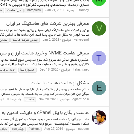
بسیاری از مدیران وبسایت‌های وردپرسی، فکر کوچ از وردپرس به CMS اختصاصی...
mdboy
موضوع
Jan 21, 2021
wordpress
خرید
هاست
ه
معرفی بهترین شرکت های هاستینگ در ایران
V
بهترین شرکت های هاستینگ ایران معرفی بهترین شرکت های ارائه دهند
سایت خود را به شکل آسان تری پیدا کنید. این سایت ها بر اساس فاکت
valvesend
موضوع
Jan 2, 2021
بهترین شرکت
هاست
بهتری
معرفی هاست NVME و خرید هاست ارزان و سرور مجازی ایران در جشنواره یلدا
T
جشنواره یلدای تلاش نت شروع شد تنوع سرویس تنوع قیمت یلدای متفا
کنارتون باشیم و مثل همیشه حمایت ما از کسب و کارها در #یلداطوری ا
talash_net
موضوع
Dec 18, 2020
جشنواره یلدا
خرید سرور مج
مشکل از هاست هست یا سایت
E
میگن این دان بودن بخاطر کند بودن سایت هست. به نظرتون مشکل از
eglantine-n
موضوع
Nov 20, 2020
پاسخ ها: 0
انج
هاست
هاست رایگان با پنل cPanel و دایرکت ادمین به انتخاب کاربر
لینک : هاست - کندوهاست | مرجع ارائه سرویس های ابری این کد تخ
succes
موضوع
Aug 27, 2019
freehost
vpsرایگان
رایگان