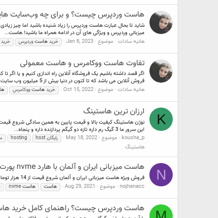
هاست وردپرس چیست؟ و برای چه وب‌سایت ها
شاید تا بحال عبارت هاست وردپرس را زیاد شنیده باشید اما چیز زیادی
میزبانی وردپرس و ویژگی های آن در ادامه همراه ما باشید! هاست...
هانیه سادات
موضوع
Jan 8, 2023
خرید
هاست
وردپرس
خرید
تفاوت هاست ووکامرس و هاست معمولی
اگر قصد داشته باشیم یک فروشگاه آنلاین راه اندازی کنیم و یا اگر تا
فروش آنلاین می باشد که تا کنون در دنیا بیش از 5 میلیون وب سایت...
هانیه سادات
موضوع
Oct 15, 2022
خرید
هاست
ووکامرس
ها
ارزان ترین هاستینگ
K
این سرور ما 3 گیگ رم داره تازه دو گیگم پردازنده داره و پنجاه...
kousha_p
موضوع
May 18, 2022
host رایگان
hosting
سر
هاستينگ
هاست میزبانی ایران و آلمان با هارد nvme پورت 10 گیگ ایران و 1گیگ المان
N
فروش ویژه هاست میزبانی ایران و آلمان شروع قیمت از 14 هزار تومان/سالانه هاست میزبانی ربات هاست پایتون هاست ایستگاه رادیو و تلویزیون اختصاصی جهت خرید کلیک کنید
nojhanacc
موضوع
Aug 29, 2021
هاست
هاست
nvme
ه
هاست وردپرس چیست؟ راهنمای کامل خرید ه
M