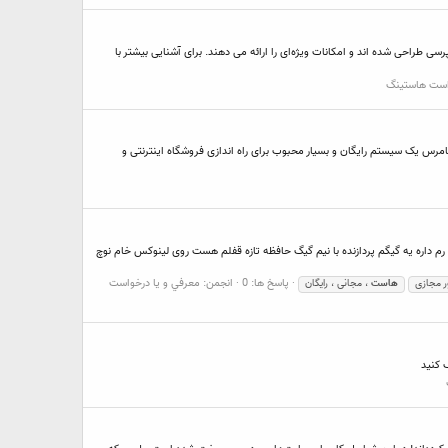
 طراحی شده اند و امکانات ویژه‌ای را ارائه می دهند. برای آشنایی بیشتر با
واست هاستينگ
کامرس یک سیستم رایگان و بسیار محبوب برای راه اندازی فروشگاه اینترنتی و
 قیمت سرور ها از 50 هزار تومان حالا با خودتون میگید که خب این چه سروریه که 50 هزار تومانه حتما یه گیگ رم داره یه گیگم پردازنده با نیم گیگ حافظه تازه قفلم هست روی لینوکس خام نوچ
پاسخ ها: 0
انجمن:
معرفي و يا درخواست
ر مجازی
هاست
، مجانی ، رایگان