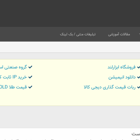
مقالات آموزشی
تبلیغات متنی / بک لینک
فروشگاه ابزارلند
گروه صنعتی اس
داتلود انیمیشن
خرید IP ثابت کاور تریدر
ربات قیمت گذاری دیجی کالا
قیمت طلا GOLD
است