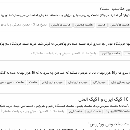
یی مناسب است؟
 درباره آن ندانید. در واقع هاست وردپرس نوعی میزبان وب هستند که بطور اختصاصی برای سایت های وردپرسی
پاسخ ها: 3
انجمن:
معرفي و يا درخ
هاست
ووکامرس
هاست
هاست
وردپرس
هاست
ووکامرس
 کنون فروشگاه خود را راه اندازی کرده باشید حتما نام ووکامرس به گوش شما خورده است. فروشگاه ساز وو
پاسخ ها: 0
انجمن:
معرفي و يا درخواست هاستينگ
ست
هاست
ووکامرس
نوژن هاستینگ کیفیت بالا و قیمت پایین به همین سادگی شروع
ور ;مجازی ایران
سرور رایگان
سرور مجازی ارزان
سرور مجازی رایگان
هاست
هاست
، دامین ، سرو
پاسخ ها: 0
انجمن:
معرفي و يا درخواست هاستينگ
است
nvme پرقدرت
هاست
ابری
هاست
ایران
است مخصوص وردپرس!