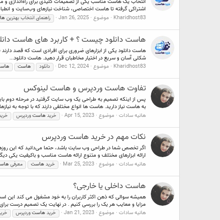
انتخاب یک هاست مناسب یکی از تصمیمات کلیدی برای راه‌اندازی و مو
اشتراکی گرفته تا هاست اختصاصی، شناخت نیازهای وب‌سایت و انطباق آ
Kharidhost83
موضوع
Jan 26, 2025
راهنمای انتخاب بهترین
ها
هاست دانلود چیست ؟ + کاربرد های هاست دانل
هاست دانلود یکی از ابزارهای ضروری برای افرادی است که قصد دارند ف
شکلی آسان و سریع در اختیار مخاطبان قرار دهید. هاست دانلود...
Kharidhost83
موضوع
Dec 12, 2024
دانلود
هاست
هاس
تفاوت هاست وردپرس و هاست لینوکس
پس از اینکه تصمیم به طراحی یک وب سایت گرفتید در مرحله دوم باید
به هاست نیاز دارید. هاست ها انواع مختلفی دارند که با توجه به نیازها
هانیه سادات
موضوع
Apr 15, 2023
خرید
هاست
وردپرس
خری
نکات مهم در خرید هاست وردپرس
اگر تخصص شما در طراحی وب سایت باشد، حتما می‌دانید که این روزها ی
ارائه ابزارهای مختلف و متنوع ارائه هاست مناسب و باکیفیت یکی دیگر
هانیه سادات
موضوع
Mar 25, 2023
خرید
هاست
معرفی
هاس
هاست داخلی یا خارجی؟
همیشه سوالی که ذهن اکثر کاربران را به خود مشغول می کند این است 
مزایا و معایب هر یک را بررسی کنیم . در نهایت یک تصمیم درست برای.
هانیه سادات
موضوع
Jan 21, 2023
خرید
هاست
وردپرس
خری