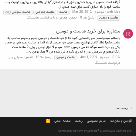
گرفته است. همین امروز با کمترین هزینه و در اختیار گرفتن بالاترین و بهترین کیفیت وب
سایت خود را راه اندازی کنید. برای بهره مندی از...
web idea
موضوع
Mar 28, 2012
هاست
هاست
لینوکس
هاست
لینوکس ارزان
پاسخ ها: 0
انجمن:
معرفي و يا درخواست هاستينگ
هاست
و
دومین
مشاوره برای خرید هاست و دومین
R
با سلام میخواستم منو راهنمایی کنید که از کجا هاست و دومین بخرم و بتونم صاحب یه
سایت بشم! لطفاً کامل توضیح دهید چون من هیچی از راه اندازی سایت نمیدونم. در ضمن
یکی رو میشناسم میگه که من دومین com. میدم 9 هزار تومن و برای 2 ماه هاست
رایگان.هنوزم سرورش رو راه اندازی نکرده. قرار شده من 9 هزار تومن به...
R.P.G
موضوع
Jun 1, 2009
پاسخ ها: 12
انجمن:
معرفي و يا
هاست
و
دومین
درخواست هاستينگ
برچسب ها
قوانین و مقرّرات
حریم خصوصی
راهنما
صفحه اصلی
R
S
S
®
Community platform by XenForo
© 2010-2021 XenForo Ltd.