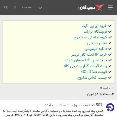
ورود
عضویت
خرید آی پی ثابت
فروشگاه ابزارلند
گروه صنعتی اسکندری
تعمیر صندلی
داتلود انیمیشن
خرید IP ثابت کاور تریدر
خرید سرور HP ماهان شبکه
ربات قیمت گذاری دیجی کالا
قیمت طلا GOLD
چسب کاشی ساروج
برچسب ها
هاست و دومین
50% تخفیف نوروزی هاست وب ایده
فروش ویژه نوروزی وب ایده مشتریان و همراهان گرامی سامانه کاوشگر ایده (وب ایده) به
مناسبت آغاز سال نو فروش ویژه نوروزی، از تاریخ 1390/12/26 الی 1391/01/18در نظر