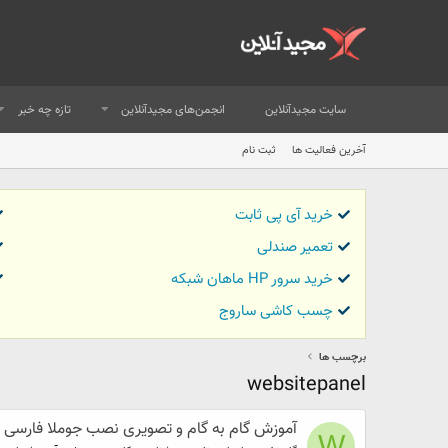
سایت مجیدآنلاین
انجمن‌های مجیدآنلاین
تازه چه خبر
آخرین فعالیت ها
ثبت نام
خرید آی پی ثابت
تعمیر صندلی
خرید سرور HP ماهان شبکه
چسب کاشی ساروج
برچسب ها
websitepanel
آموزش گام به گام و تصویری نصب جوملا فارسی (joomla) روی هاست ویندوز با ebsitepanel
W