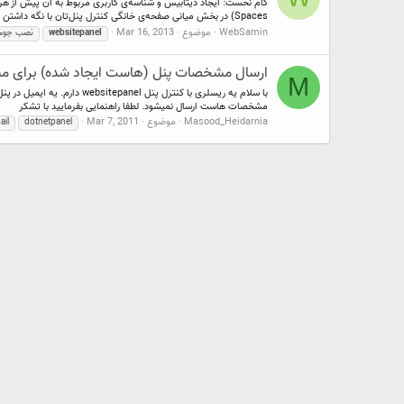
Spaces) در بخش میانی صفحه‌ی خانگی کنترل پنل‌تان با نگه داشتن ماوس...
WebSamin
موضوع
Mar 16, 2013
websitepanel
نصب جومل
ارسال مشخصات پنل (هاست ایجاد شده) برای مشتری در DotNetPanel یا 
M
مشخصات هاست ارسال نمیشود. لطفا راهنمایی بفرمایید با تشکر
Masood_Heidarnia
موضوع
Mar 7, 2011
ail
dotnetpanel