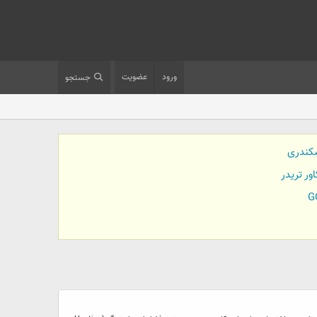
ورود
عضویت
جستجو
کندری