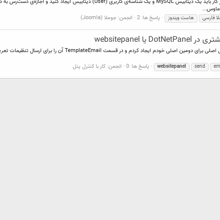
پاسخ ها: 2
انجمن:
جوملا (Joomla)
ا فارسی
هاست ویندوز
websitepanel
با سلام یه ریسلری با کنترل پنل websitepanel دارم. یه ایمیل در پ
پاسخ ها: 0
انجمن:
كار با كنترل پنل
websitepanel
send
em