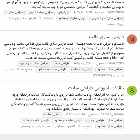
هاست نامحدود * با بهترین قالب * طراحی و برنامه نویسی اپلیکیشن اندروید و آی او اس
با بهترین کیفیت و گرافیک * طراحی تخصصی انواع وب سایت (سایت...
webazin90
موضوع
Nov 5, 2020
اپلیکیشن
طراحی
برنامه اندروید
طراحی
سایت
پاسخ ها: 0
انجمن:
به دنبال کار/
طراحی
سایت
در
اصفهان
طراحی
سایت
در
مشهد
پروژه هستم !
فارسی سازی قالب
M
با سلام و عرض ادب به همه دوستان جهت فارسی سازی قالب برای طراحی سایت وردپرسی
میخواستم از بعضی از دوستان که در این زمینه تخصص دارن برای همکاری کمک بخوام
بسیاری از قالبهای وردپرسی رو میشه خیلی راحت فارسی کرد یعنی فقط با دانستن یکسری
کد html و css میشه قالب رو فارسی کنید کار زیاد سختی نیست اما هر...
mari2203
موضوع
Aug 22, 2015
طراحی
سایت
طراحی
سایت
در
مشهد
پاسخ ها: 0
انجمن:
طراحی
سایت
مشهد
طراحی
وب
سایت
طراحی
وب
سایت
مشهد
وردپرس (Wordpress)
مقالات آموزشی طراحی سایت
S
آیا تا کنون به اثر لحظه ای وب سایت شما بر روی بازدیدکنندگان سایت در لحظه ورود
میگذارد فکر کرده اید؟ و آیا میدانید که این اثر چقدر بر روی جلب اطمینان و اعتماد
بازدیدکنندگان سایت شما مهم است ؟ اولین اثر بر روی ضمیر ناخودآگاه بازدیدکنندگان
سایت شما به صورت اتوماتیک اثر بسیار زیادی میگذارد و...
saman_saman
موضوع
Mar 22, 2014
طراحی
سایت
طراحی
سایت
.
طراحی
پورتال
طراحی
سایت
در
مشهد
طراحی
سایت
در
مشهد
پاسخ ها: 0
انجمن:
مسایل عمومی طراحی و توسعه‌وب
طراحی
سایت
مشهد