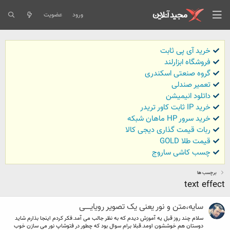
ورود
عضویت
خرید آی پی ثابت
فروشگاه ابزارلند
گروه صنعتی اسکندری
تعمیر صندلی
داتلود انیمیشن
خرید IP ثابت کاور تریدر
خرید سرور HP ماهان شبکه
ربات قیمت گذاری دیجی کالا
قیمت طلا GOLD
چسب کاشی ساروج
برچسب ها
text effect
سایه،متن و نور یعنی یک تصویر رویایـــــی
سلام چند روز قبل یه آموزش دیدم که به نظر جالب می آمد.فکر کردم اینجا بذارم شاید
دوستان هم خوششون اومد.قبلا برام سوال بود که چطور در فتوشاپ نور می سازن خوب