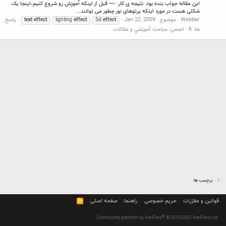
این مقاله جواب بنده بود. نتیجه ی کار: ---- قبل از اینکه آموزش رو شروع کنیم،اینجا یک
شکلی هست در مورد اینکه پرتوهای نور چطور می توانند...
Webber
موضوع
Jan 22, 2009
پاسخ
text
effect
lighting
effect
3d
effect
ها: 6
انجمن:
مباحث آموزشي و مقالات
برچسب ها
قوانین و مقرّرات
حریم خصوصی
راهنما
صفحه اصلی
R
S
S
®
Community platform by XenForo
© 2010-2021 XenForo Ltd.