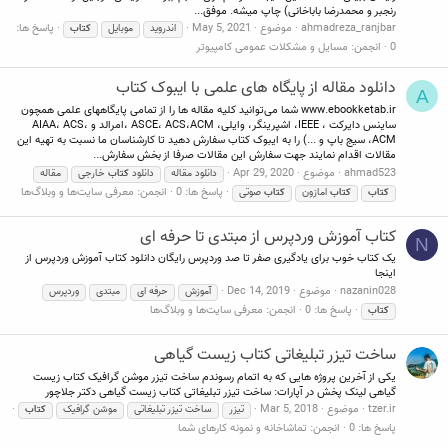
رنجبر و محمدرضا باباخانی) چاپ میشه. موفق...
ahmadreza_ranjbar
موضوع
May 5, 2021
پاسخ ها:
اندرويد
موبایل
کتاب
0
انجمن:
مسایل و مشکلات عمومی کامپیوتر
دانلود مقاله از پایگاه های علمی با ایبوک کتاب
A
www.ebookketab.ir شما می‌توانید کلیه مقاله ها را از تمامی پایگاههای علمی همچون
ساینس دایرکت ، IEEE، اشپرینگر، وایلی، ASCE، ACS،ACM ،امرالد و AIAA، ACS،
ACM، سیج باپ و ...) را به ایبوک کتاب سفارش دهید تا کارشناسان ما نسبت به تهیه این
مقالات اقدام نمایند جهت سفارش این مقالات صرفا از بخش سفارش...
ahmad523
موضوع
Apr 29, 2020
دانلود مقاله
دانلود
کتاب
خارجی
مقاله
پاسخ ها: 0
انجمن:
معرفی سایت‌ها و وبلاگ‌ها
کتاب
کتاب
امازون
کتاب
صوتی
کتاب آموزش وردپرس از مبتدی تا حرفه ای
N
یک کتاب خوب برای یادگیری صفر تا صد وردپرس رایگان دانلود کتاب آموزش وردپرس از
اینجا
nazanin028
موضوع
Dec 14, 2019
آموزش
حرفه ای
مبتدی
وردپرس
پاسخ ها: 0
انجمن:
معرفی سایت‌ها و وبلاگ‌ها
کتاب
ساخت تیزر تبلیغاتی کتاب زیست گیاهی
یکی از آخرین پروژه هایی که به اتمام رسوندم ساخت تیزر موشن گرافیک کتاب زیست
گیاهی لینک پخش در آپارات: ساخت تیزر تبلیغاتی کتاب زیست گیاهی دکتر جلاچور
tzer.ir
موضوع
Mar 5, 2018
تیزر
ساخت تیزر تبلیغاتی
موشن گرافیک
کتاب
پاسخ ها: 0
انجمن:
تماشاخانه و نمونه کارهای شما