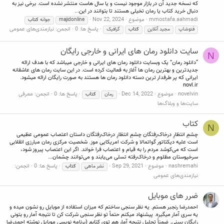
که نسخه جدید آن در بازار موجود نیست و یا سال هاست منتشر نشده است. برخی نیز به
دنبال خرید کتاب یا رمان تخیلی هستند تا بتوانند در این...
mmostafa.aahmadi
موضوع
Nov 22, 2024
majidonline
جوانه
کتاب
پاسخ ها: 0
انجمن:
نیازمندی‌های عمومی
فتوشاپ
مجید آنلاین
کتاب
گرافیک
سایت دانلود رمان های ایرانی و خارجی رایگان
N
“دانلود رمان” یک وبسایت دانلود رمان های ایرانی و خارجی میباشد که با هدف ارائه
جدیدترین و بهترین رمان ها آغاز به فعالیت کرده است. در این سایت رمان های عاشقانه
ایرانی که پر طرفدار ترین دسته دانلود رمان ها هستند به صورت رایگان ارائه میشود.
novl.ir
novelvin
موضوع
Dec 14, 2022
پاسخ ها: 0
انجمن:
معرفی
رمان
کتاب
سایت‌ها و وبلاگ‌ها
کتاب
N
چشمِ انتظارِ درخاک‌رفتگان چشمِ انتظارِ درخاک‌رفتگان داستان اعتصاب عمومی عظیمی
است علیه دیکتاتور گواتمالا و شرکت امریکایی موز. شخصیت مرکزی رمان مبارزی انقلابی
است که می‌کوشد مردم را به قیام و اعتصاب فرا خواند. اگر این اعتصاب پیروز شود،
سرخپوستان مظلوم و در‌خاک‌رفته تسلی می‌یابند و می‌توانند چشمان...
nashremahi
موضوع
Sep 29, 2021
پاسخ ها: 0
انجمن:
نشر ماهی
کتاب
نیازمندی‌های عمومی
ضرر های موبایل
احمدرضا رنجبر هستم. یه نظر سنجی ساختم که میزان استفاده از موبایل رو نشون میده و
یه سری آمار میگیره. پیشنهاد میکنم حتماً تو نظر سنجی شرکت کن تا نتیجه آمار رو بتونی
رایگان ببینی. ضمناً تحلیل نتیجه آمار هم توی کتابم (برنامه نویسی موبایل نوشته احمدرضا