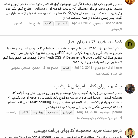
سلام و عرض ادب اول از همه اگر این انیمیشن فوق العاده را ندید حتما به هر ترتیبی شده
ببینید. دوم، مجبورم برای دوستانی که ندیدند خلاصه ای از داستان را مطرح کنم: یکی بود
یکی نبود ... دهکده ای با مردمان وایکینگ که سالهاست مورد حمله انواع اژدهاها قرار می
گیرد. پسر رئیس دهکده از همه ضعیفتر اما از...
absdostan
موضوع
Apr 30, 2012
پاسخ ها: 0
انجمن:
انیمیشن
کتاب
انيميشن
کمک در خرید کتاب زبان اصلی
D
سلام دوستان عزیز:rose: امیدوارم خوب باشید می خواستم کتاب زبان اصلی در رابطه با
طراحی سایت بگیرم ولی پیدا نکردم ، البته PDFش رو می شه پیدا کرد ولی نمی تونم
بخونم مثلا این کتاب : Stylin' with CSS: A Designer's Guide چطوری می تونم پیدا کنم
؟ ممنون می شم راهنمایی کنید:rose:
dishlame
موضوع
Jul 10, 2011
پاسخ ها: 2
انجمن:
مسایل عمومی
کتاب
طراحی و توسعه‌وب
پیشنهاد برای کتاب آموزشی فتوشاپ
سلام دوستان من زیاد به فتوشاپ وارد نیستم و یه چیزایی تجربی ازش یاد گرفتم که
همیشه کارمو را میانداخت.حالا برای سه موضوع باید فتوشاپ رو حرفه ای یاد بگیرم: 1-
ساخت و ویرایش تکسچر برای انیمیشن سه بعدی 2-Matt painting 3-دادن افکت های
زیبا که در بعضی عکس های رویایی وجود داره که دوباره بر...
pclord
موضوع
May 13, 2010
پاسخ ها:
آموزشی
فتوشاپ
پیشنهاد
کتاب
4
انجمن:
سوالات و درخواست ها
درخواست خرید مجموعه کتابهای برنامه نویسی
با سلام پس از مدتی مطالعه کتابهای فارسی مربوط به php & MySql به این نتیجه رسیدم