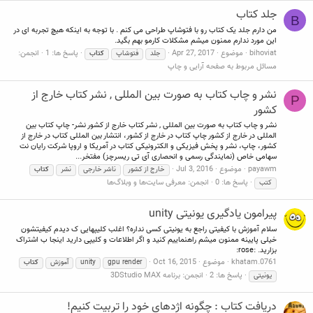
جلد کتاب
B
من دارم جلد یک کتاب رو با فتوشاپ طراحی می کنم . با توجه به اینکه هیچ تجربه ای در
این مورد ندارم ممنون میشم مشکلات کارمو بهم بگید.
bihoviat
موضوع
Apr 27, 2017
پاسخ ها: 1
انجمن:
جلد
فتوشاپ
کتاب
مسائل مربوط به صفحه آرایی و چاپ
نشر و چاب کتاب به صورت بین المللی , نشر کتاب خارج از
P
کشور
نشر و چاب کتاب به صورت بین المللی , نشر کتاب خارج از کشور نشر- چاپ کتاب بین
المللی در خارج از کشور چاپ کتاب در خارج از کشور، انتشار بین المللی کتاب در خارج از
کشور، چاپ، نشر و پخش فیزیکی و الکترونیکی کتاب در آمریکا و اروپا شرکت رایان نت
سهامی خاص (نمایندگی رسمی و انحصاری آی تی ریسرچز) مفتخر...
payawm
موضوع
Jul 3, 2016
خارج از کشور
ناشر خارجی
نشر
کتاب
پاسخ ها: 0
انجمن:
معرفی سایت‌ها و وبلاگ‌ها
کتب
پیرامون یادگیری یونیتی unity
سلام آموزش با کیفیتی راجع به یونیتی کسی نداره؟ اغلب کلیپهایی ک دیدم کیفیتشون
خیلی پایینه ممنون میشم راهنماییم کنید و اگر اطلاعات و کلیپی دارید اینجا ب اشتراک
بزارید. :rose:
khatam.0761
موضوع
Oct 16, 2015
gpu render
unity
آموزش
کتاب
پاسخ ها: 2
انجمن:
برنامه 3DStudio MAX
یونیتی
دریافت کتاب : چگونه اژدهای خود را تربیت کنیم!