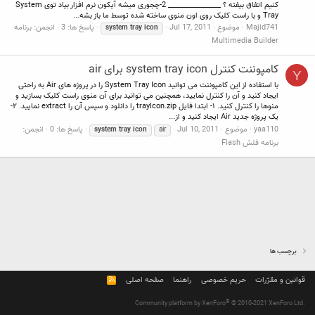
کنیم اتفاق بیفته ؟ _______________ 2-چجوری میشه آیکون نرم افزار بیاد توی System
Tray و با راست کلیک روی اون منوی ساخته شده توسط ما باز بشه...
Majid741
موضوع
Jul 17, 2011
پاسخ ها: 3
انجمن:
برنامه
system
tray
icon
Multimedia Builder
کامپوننت کنترل system tray icon برای air
Y
با استفاده از این کامپوننت می توانید System Tray Icon را در پروژه های Air به راحتی
ایجاد کنید و آن را کنترل نمایید، همچنین می توانید برای آن منوی راست کلیک بسازید و
منوها را کنترل کنید. ۱- ابتدا فایل trayIcon.zip را دانلود و سپس آن را extract نمایید. ۲-
یک پروژه جدید Air ایجاد کنید و از...
yaa110
موضوع
Jul 10, 2011
پاسخ ها: 0
انجمن:
system
tray
icon
air
برنامه فلش Flash
برچسب ها
قوانین و مقرّرات
حریم خصوصی
راهنما
صفحه اصلی
R
S
S
®
Community platform by XenForo
© 2010-2021 XenForo Ltd.