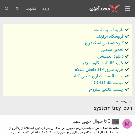
ورود
عضویت
خرید آی پی ثابت
فروشگاه ابزارلند
گروه صنعتی اسکندری
تعمیر صندلی
داتلود انیمیشن
خرید IP ثابت کاور تریدر
خرید سرور HP ماهان شبکه
ربات قیمت گذاری دیجی کالا
قیمت طلا GOLD
چسب کاشی ساروج
برچسب ها
system tray icon
3 تا سوال خیلی مهم
Fa
M
سلام به همه 1-می خواستم ببینم چجوری می شه توی بیلدر بدون استفاده از پلاگین از
راست کلیک کار کشید مثلا وقتی کاربر روی فرم راست کلیک کرد اتفاقی که ما تعیین می