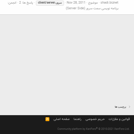
shadi.biznet
موضوع
Nov 28, 2011
پاسخ ها: 2
انجمن:
سرور،client
server
/
برنامه نویسی سمت سرور (Server Side)
برچسب ها
قوانین و مقرّرات
حریم خصوصی
راهنما
صفحه اصلی
R
S
S
®
Community platform by XenForo
© 2010-2021 XenForo Ltd.