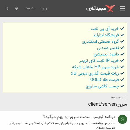
ورود
عضویت
خرید آی پی ثابت
فروشگاه ابزارلند
گروه صنعتی اسکندری
تعمیر صندلی
داتلود انیمیشن
خرید IP ثابت کاور تریدر
خرید سرور HP ماهان شبکه
ربات قیمت گذاری دیجی کالا
قیمت طلا GOLD
چسب کاشی ساروج
برچسب ها
سرور،client/server
برنامه نویسی سمت سرور رو بهم میگید؟
S
سلام من برنامه سمت سرور رو می خوام بنویسم کمکم کنید اصلا چی هست و چیا باید
بنویسم ممنون