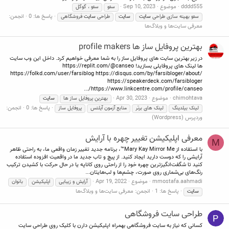
dddd555
موضوع
Sep 10, 2023
سئو
سئو ، گوگل
پاسخ ها: 0
انجمن:
سئو بهینه سازی طراحی
سایت
سایت
طراحی
سایت
فروشگاهی
معرفی سایت‌ها و وبلاگ‌ها
بهترین پروفایل ساز ها profile makers
در زیر بهترین سایت های پروفایل ساز را به شما معرفی خواهیم کرد. داخل این وب سایت
ها لینک های پروفایلی بسازید! https://replit.com/@canseo
https://folkd.com/user/farsiblog https://disqus.com/by/farsibloger/about/
https://speakerdeck.com/farsibloger
https://www.linkcentre.com/profile/canseo/...
chimohtava
موضوع
Apr 30, 2023
بهترین پروفایل ساز ها
سایت
پاسخ ها: 0
انجمن:
لینک بیلدینگ
لینک های برتر
منابع آزمون آیلتس
پروفایل ساز
وردپرس (Wordpress)
معرفی اپلیکیشن تغییر چهره با آرایش
M
با استفاده از Mary Kay Mirror Me™، برنامه جدید تغییر زمان واقعی ما، به راحتی ظاهر
آرایشی را که دوست دارید ایجاد کنید. از پیچ و تاب جدید ما در واقعیت افزوده استفاده
کنید تا شگفت‌انگیزترین چهره خود را از راحتی روی کاناپه یا در حال حرکت با کشیدن ترکیب
رنگ‌های بی‌شماری روی صورت، چشم‌ها و لب‌هایتان...
mmostafa.aahmadi
موضوع
Apr 19, 2022
آرایش و زیبایی
اپلیکیشن
بانوان
پاسخ ها: 1
انجمن:
معرفی سایت‌ها و وبلاگ‌ها
سایت
طراحی سایت فروشگاهی
کسانی که نیاز به سایت فروشگاهی بهمراه اپلیکیشن دارن با کلیک روی طراحی سایت