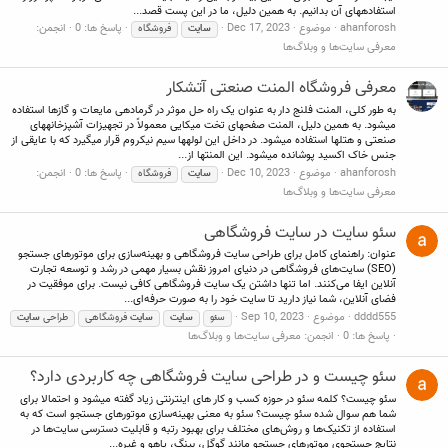
استفادههای آن بدانیم. به همین دلیل، ما در این پست قصد...
ahanforosh
موضوع
Dec 17, 2023
پاسخ ها: 0
انجمن:
سایت
فروشگاه
معرفی سایت‌ها و وبلاگ‌ها
معرفی فروشگاه المنت صنعتی آتشکار
به طور کلی، المنت فلنج دار به عنوان یک راه حل موثر در گرمادهی مایعات و گازها استفاده
میشود. به همین دلیل، المنت صفحهای تخت میکایی معمولاً در تجهیزات آشپزخانههای
صنعتی و هتلها استفاده میشود. در داخل این لولهها سیم نیکروم قرار میگیرد که با عایقی از
جنس خاک اکسید پوشانده میشود. این المنتها از...
ahanforosh
موضوع
Dec 10, 2023
پاسخ ها: 0
انجمن:
سایت
فروشگاه
معرفی سایت‌ها و وبلاگ‌ها
سئو سایت در سایت فروشگاهی
عنوان: راهنمای کامل برای طراحی سایت فروشگاهی و بهینه‌سازی برای موتورهای جستجو
(SEO) سایت‌های فروشگاهی در دنیای امروز نقش بسیار مهمی در رشد و توسعه تجارت
آنلاین ایفا می‌کنند. اما تنها داشتن یک سایت فروشگاهی کافی نیست. برای موفقیت در
فضای آنلاین، شما نیاز دارید تا سایت خود را به صورت حرفه‌ای...
dddd555
موضوع
Sep 10, 2023
سئو
سایت
سایت
فروشگاهی
طراحی
سایت
پاسخ ها: 0
انجمن:
معرفی سایت‌ها و وبلاگ‌ها
سئو چیست و در طراحی سایت فروشگاهی چه کاربردی دارد؟
سئو چیست؟ کلمه سئو در حوزه کسب و کار های اینترنتی زیاد گفته میشود و احتمالا برای
شما هم سوال شده سئو چیست؟ سئو به معنی بهینه‌سازی موتورهای جستجو است که به
استفاده از تکنیک‌ها و روش‌های مختلف برای بهبود رتبه و قابلیت دسترسی سایت‌ها در
نتایج جستجوی موتورهای جستجو مانند گوگل، بینگ، یاهو و غیره...