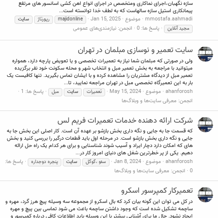
سازه نگهبان،اجرای نماکاری ومتخصص در اجرای انواع اهن کشی اسانسور های مرتفع
پیمانکاری استیل سازه سالهاست که به لطف خدا توانسته است...
mmostafa.aahmadi
موضوع
Jan 15, 2025
majidonline
رپورتاژ
سایت
پاسخ ها: 0
انجمن:
نیازمندی‌های عمومی
مجید آنلاین
سایت تعمیر و نوسازی مبلمان در تهران
ولی در صورتی که مبلمان شما نیاز به تعمیرات تخصصی و یا تعویض پارچه دارد، همواره
میتوانید با مراجعه به بخش تعمیر مبل و انتخاب شهر و محله سکونت خود نفر برگزیده
تعمیر مبل از دیدگاه مشتریان را مشاهده کرده و با ایشان تماس بگیرید. تنها کافیست یک
بار به این تعمیرگاه تخصصی مبل در تهران مراجعه نمایید، تا...
ahanforosh
موضوع
May 15, 2024
پاسخ ها: 1
تعمیرات
سایت
مبل
انجمن:
معرفی سایت‌ها و وبلاگ‌ها
شرکت ارائه دهنده خدمات تعمیرات فریم لس
که قسمت جا به جایی و نگه داری بخش بازشو بر عهده آن است. کار اصلی این بخش جا به
جایی و نگه داری بخش بازشو است. در مرحله اول باید قطعات درگیر را بررسی کنید و بخش
های که امکان دارد دچار ایراد و آسیب شوند شناسنایی و برای هر کدام یک راه حل ارائه
دهیم. یکی از پر خطرترین شغل های دنیای امروز کار در...
ahanforosh
موضوع
Jan 8, 2024
پاسخ ها:
سئو ،گوگل
سایت
پنجره دوجداره
0
انجمن:
معرفی سایت‌ها و وبلاگ‌ها
تعمیرکار کمپرسور اسکرو
در کل می توان این گونه بیان کرد که بال اسکرو از مجموعه سه وسیله پیچ هرز گرد، مهره و
ساچمه تشکیل شده است که وجود داشتن ساچمه باعث می شود تماسی بین پیچ و مهره
ایجاد نشود. حال ما برای آشنایی بیشتر با این وسیله باید اطلاعات کافی درباره کمپرسور و