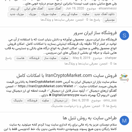
ولی هیچ سایتی بدون عیب نیست! بنابراین ترجیح میدم درباره خوبی های...
ehsanmessi
موضوع
Jun 19, 2020
آهنگ جدید
آهنگ های ایرانی
آی ریتم
دانلود آهنگ جدید
سایت
سایت
آی ریتم
سایت
موزیک
موزیک
موزیک جدید
پاسخ ها: 0
انجمن:
معرفی سایت‌ها و وبلاگ‌ها
موسیقی
فروشگاه ساز ایران سرور
S
فروشگاه ساز ایران سرور، محصولی نوآورانه و دانش بنیان است که با استفاده از آن می
توانید در کمتر از 10 دقیقه یک فروشگاه اینترنتی بسازید با امکانات کامل. امکان فروش
انواع محصول واقعی و مجازی، امکان اتصال به انواع درگاه های بانکی و دسترسی به قالب
هایی شیک و حرفه ای بخشی از ویژگی های این سرویس...
shahpar
موضوع
May 8, 2019
پاسخ
سایت
سایت
ساز
فروشگاه
هاست
ها: 0
انجمن:
معرفی سایت‌ها و وبلاگ‌ها
فروش سایت IranCryptoMarket.com با امکانات کامل
سلام سایت بازار ارز دیجیتال ایران به آدرس IranCryptoMarket.com به بالاترین قیمت
بفروش میرسد امکانات سایت : ✅ https://IranCryptoMarket.com/Wallet ✅ انجمن
گفتگو ارزهای دیجیتال ✅ آپلود سنتر فایل ارز دیجیتال ✅ قیمت لحظه ای ارز دیجیتال بیت
کوین اتریوم ⭕️ بهمراه دامنه DigitalCurrency.pw ❌ دارای...
oms_sos
موضوع
Dec 6, 2018
ارز دیجیتال
سایت
فروشگاه
ماینینگ
پاسخ ها: 0
انجمن:
معرفي و يا درخواست هاستينگ
طراحی سایت به روش تنبل ها
M
سلام دوستان عزیز یه راه عالی برای راه اندازی سایت پیدا کردم کخه میتونید یه سایت
کاملا رایگان بدون هیچ پسوند وپیشوندی داشته باشین بدون یک خط کدنویسی فقط با این