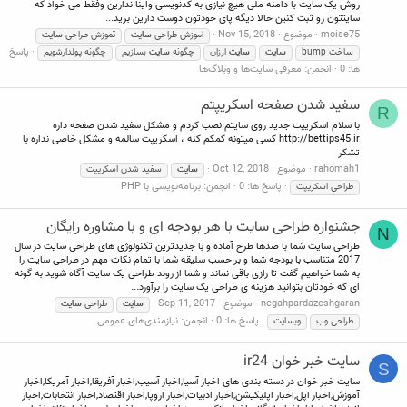
روش یک سایت با دامنه ملی هیچ نیازی به کدنویسی واینا ندارین وفقط می خواد که
سایتتون رو ثبت کنین حالا دیگه پای خودتون دوست دارین برید...
moise75
موضوع
Nov 15, 2018
اموزش طراحی
سایت
تموزش طراحی
سایت
پاسخ
ساخت bump
سایت
سایت
ارزان
چگونه
سایت
بسازیم
چگونه پولدارشویم
ها: 0
انجمن:
معرفی سایت‌ها و وبلاگ‌ها
سفید شدن صفحه اسکریپتم
R
با سلام اسکریپت جدید روی سایتم نصب کردم و مشکل سفید شدن صفحه داره
http://bettips45.ir کسی میتونه کمکم کنه ، اسکریپت سالمه و مشکل خاصی نداره با
تشکر
rahomah1
موضوع
Oct 12, 2018
سایت
سفید شدن اسکریپت
پاسخ ها: 0
انجمن:
برنامه‌نویسی با PHP
طراحی اسکریپت
جشنواره طراحی سایت با هر بودجه ای و با مشاوره رایگان
N
طراحی سایت شما با صدها طرح آماده و با جدیدترین تکنولوژی های طراحی سایت در سال
2017 متناسب با بودجه شما و بر حسب سلیقه شما با تمام نکات مهم در طراحی سایت را
به شما خواهیم گفت تا رازی باقی نماند و شما از روند طراحی یک سایت آگاه شوید به گونه
ای که خودتان بتوانید هزینه ی طراحی یک سایت را برآورد...
negahpardazeshgaran
موضوع
Sep 11, 2017
سایت
طراحی
سایت
پاسخ ها: 0
انجمن:
نیازمندی‌های عمومی
طراحی وب
وبسایت
سایت خبر خوان ir24
S
سایت خبر خوان در دسته بندی های اخبار آسیا,اخبار آسیب,اخبار آفریقا,اخبار آمریکا,اخبار
آموزش,اخبار اپل,اخبار اپلیکیشن,اخبار ادبیات,اخبار اروپا,اخبار اقتصاد,اخبار انتخابات,اخبار