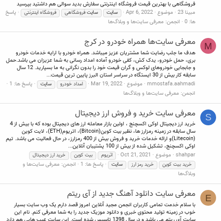
فروشگاهی با بهترین قیمت فروشگاه اینترنتی سفارش بدید سوالی هم داشتید بپرسید
مبینا 23
موضوع
Apr 6, 2022
پاسخ
سایت
سایت
فروشگاهی
فروشگاه اینترنتی
ها: 0
انجمن:
معرفی سایت‌ها و وبلاگ‌ها
معرفی سایت‌ها همراه خودرو در کرج
M
هدف ما جلب رضایت شما مشتریان عزیز میباشد. همراه خودرو با ارایه خدمات خودرو
بری، حمل خودرو، یدک کش، کفی خودرو آماده امداد رسانی به شما عزیزان می باشد.حمل
و جابجایی خودروهای لوکس و گران قیمت خود را بدون نگرانی به ما بسپارید. 12 سال
سابقه کار بیش از 30 ایستگاه در سراسر استان البرز پایین ترین قیمت...
mmostafa.aahmadi
موضوع
Mar 19, 2022
پاسخ ها: 1
امداد خودرو
سایت
انجمن:
معرفی سایت‌ها و وبلاگ‌ها
معرفی سایت خرید و فروش ارز دیجیتال
S
خرید ارز دیجیتال اوکی اکسچنج ، اولین بازار معامله ارز های دیجیتال بوده که با بیش از 4
سال سابقه در زمینه رمزارز ها، نظیر بیت کوین(Bitcoin)، اتریوم(ETH)، لایت کوین
(Litecoin)و ارائه خدمات خرید و فروش بیش از 400 رمزارز، در حال فعالیت می باشد. تیم
اوکی اکسچنج، تشکیل شده از بیش از 100 پشتیبان آنلاین...
shahpar
موضوع
Oct 21, 2021
اتریوم
بیت کوین
خرید ارز دیجیتال
پاسخ ها: 1
انجمن:
معرفی سایت‌ها و
خرید بیت کوین
خرید رمز ارز
سایت
وبلاگ‌ها
معرفی سایت دانلود آهنگ جدید از آی ریتم
E
با سلام خدمت تمامی کاربران انجمن مجید آنلاین امروز قصد دارم یک وب سایت بسیار
خوب در زمینه تولید محتوی خبری و دانلود موزیک جدید را به شما معرفی کنم. نام این
سایت آی ریتم می باشد و در سال 1398 تاسیس شده است. این سایت عیب هایی هم دارد