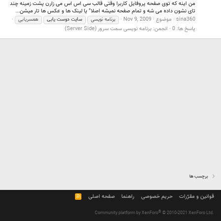
من اینه که توی صفحه پروفایل کاربرا وقتی قالب سی اس اس می زارن پشت زمینه چند
تای نشون داده می شه و تمام صفحه نمیشه اصلا" یا لینک ها و عکس ها تار میشن...
sina360
موضوع
Nov 9, 2009
برنامه نویسی
سایت
دوست
یابی
همسریابی
پاسخ ها: 0
انجمن:
برنامه نویسی سمت سرور (Server Side)
برچسب ها
قوانین و مقرّرات
حریم خصوصی
راهنما
صفحه اصلی
R
S
S
®
Community platform by XenForo
© 2010-2021 XenForo Ltd.