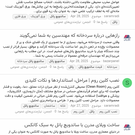
عوامل مخرب محیطی مقاومت بالایی داشته باشند، انتخاب مصالح مناسب نقش
تعیین‌کننده‌ای دارد. یکی از هوشمندانه‌ترین پاسخ‌ها به این چالش‌ها، ورق آلوزینک است؛
ماده‌ای که به لطف ترکیب علمی خود، به عنوان یک زره قوی برای...
saramradi
موضوع
Apr 28, 2025
ساندویچ
پانل
ورق آلوزینک
ورق فلزی
پاسخ ها: 0
انجمن:
نیازمندی‌های عمومی
پانل
رازهایی درباره سردخانه که مهندسین به شما نمی‌گویند
وقتی صحبت از سردخانه می‌شود، بسیاری از ما تصویری از یک فضای خنک و پر از
محصولات یخ‌زده در ذهن داریم. اما ساخت یک سردخانه کارآمد و موفق، بسیار فراتر از نصب
چند دستگاه چیلر یا خرید ساندویچ پانل‌های ضخیم است. در این مطلب به رازهایی
می‌پردازیم که مهندسان حرفه‌ای معمولا در جلسات رسمی به شما...
bazarpanel
موضوع
Apr 28, 2025
ساندویچ
پانل
ساندویچ
پانل
سردخانه
پاسخ ها: 0
انجمن:
نیازمندی‌های عمومی
سردخانه
قیمت
ساندویچ
پانل
پانل
نصب کلین روم | مراحل، استانداردها و نکات کلیدی
S
کلین روم (Clean Room) محیطی کنترل‌شده از نظر میزان ذرات معلق، دما، رطوبت و فشار
هواست که برای انجام فرآیندهای حساس در صنایع مختلف (مثل داروسازی، الکترونیک،
پزشکی و هوافضا) استفاده می‌شود. نصب کلین روم نقش حیاتی در تضمین کیفیت و دقت
محصولات دارد. مراحل نصب کلین روم ۱. طراحی و برنامه‌ریزی تحلیل...
saramradi
موضوع
Apr 27, 2025
خانه
ساختمان
ساندویچ
پانل
پاسخ ها: 0
انجمن:
نیازمندی‌های عمومی
نصب کلین روم
پانل
کلین روم
ساخت ویلای مدرن با ساندویچ پانل به سبک کانکس
در دنیای معماری مدرن، ساخت ویلا با ساندویچ پانل به صورت کانکس به عنوان یکی از