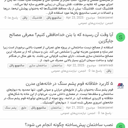
در سازه‌های صنعتی و تجاری، اغلب تمرکز بر عملکرد فنی و مقاومت سازه است، اما یکی از
اجزای مهمی که علاوه بر حفاظت، نقش پررنگی در زیبایی ظاهری سازه ایفا می‌کند،
فلاشینگ است. فلاشینگ؛ بیش از یک محافظ فلاشینگ‌ها که به‌عنوان پوشش لبه‌ها، درزها
و اتصالات در نصب ساندویچ پانل‌ها مورد استفاده قرار...
bazarpanel
موضوع
Apr 23, 2025
پاسخ ها: 0
ساندویچ
پانل
فلاشینگ
پانل
انجمن:
نیازمندی‌های عمومی
آیا وقت آن رسیده که با بتن خداحافظی کنیم؟ معرفی مصالح
S
جایگزین
استفاده از مصالح درست ساختمانی در پروژه های عمرانی از اهمیت بالایی برخوردار است زیرا
عمر سازه و همچنین هزینه نهایی را مشخص می کند. بتن و سیمان که از پر مصرف ترین
مصالح ساختمان سازی هستند، دارای معایب فراوانی می باشند. به طور مثال در هنگام
تولید و ساخت سیمان انرژی بسیار بالایی مصرف می شود، از...
saramradi
موضوع
Apr 22, 2025
ساختمان
ساختمان سازی
ساندویچ
پانل
پاسخ ها: 0
انجمن:
نیازمندی‌های عمومی
پانل
۵ کاربرد خلاقانه فوم پشم سنگ در خانه‌های مدرن
فوم پشم سنگ به‌عنوان یکی از عایق‌های حرارتی و صوتی قوی، تنها محدود به دیوارهای
ساختمانی و سقف‌ها نیست. در معماری داخلی مدرن، می‌توان از این ماده به شکل‌های
خلاقانه و کاربردی استفاده کرد. در ادامه، پنج نمونه از کاربردهای نوآورانه فوم پشم سنگ در
خانه‌های امروزی معرفی شده است: ۱. دیوارهای آکوستیک...
bazarpanel
موضوع
Apr 21, 2025
ساختمان
ساندویچ
پانل
عایق
پشم سنگ
پاسخ ها: 0
انجمن:
نیازمندی‌های عمومی
نصب ساختمان پیش‌ساخته چگونه انجام می شود؟
S