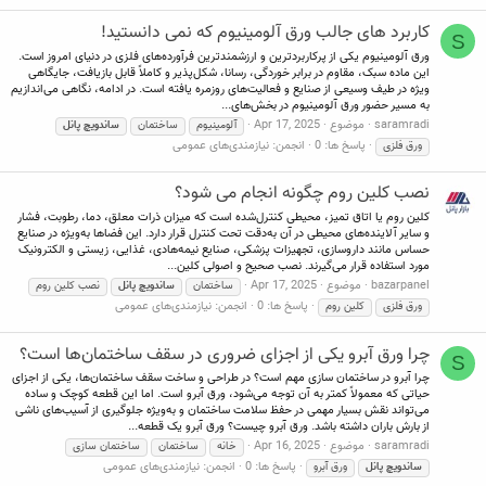
کاربرد های جالب ورق آلومینیوم که نمی دانستید!
S
ورق آلومینیوم یکی از پرکاربردترین و ارزشمندترین فرآورده‌های فلزی در دنیای امروز است.
این ماده سبک، مقاوم در برابر خوردگی، رسانا، شکل‌پذیر و کاملاً قابل بازیافت، جایگاهی
ویژه در طیف وسیعی از صنایع و فعالیت‌های روزمره یافته است. در ادامه، نگاهی می‌اندازیم
به مسیر حضور ورق آلومینیوم در بخش‌های...
saramradi
موضوع
Apr 17, 2025
آلومینیوم
ساختمان
ساندویچ
پانل
پاسخ ها: 0
انجمن:
نیازمندی‌های عمومی
ورق فلزی
نصب کلین روم چگونه انجام می شود؟
کلین روم یا اتاق تمیز، محیطی کنترل‌شده است که میزان ذرات معلق، دما، رطوبت، فشار
و سایر آلاینده‌های محیطی در آن به‌دقت تحت کنترل قرار دارد. این فضاها به‌ویژه در صنایع
حساس مانند داروسازی، تجهیزات پزشکی، صنایع نیمه‌هادی، غذایی، زیستی و الکترونیک
مورد استفاده قرار می‌گیرند. نصب صحیح و اصولی کلین...
bazarpanel
موضوع
Apr 17, 2025
ساختمان
ساندویچ
پانل
نصب کلین روم
پاسخ ها: 0
انجمن:
نیازمندی‌های عمومی
ورق فلزی
کلین روم
چرا ورق آبرو یکی از اجزای ضروری در سقف ساختمان‌ها است؟
S
چرا آبرو در ساختمان سازی مهم است؟ در طراحی و ساخت سقف ساختمان‌ها، یکی از اجزای
حیاتی که معمولاً کمتر به آن توجه می‌شود، ورق آبرو است. اما این قطعه کوچک و ساده
می‌تواند نقش بسیار مهمی در حفظ سلامت ساختمان و به‌ویژه جلوگیری از آسیب‌های ناشی
از بارش باران داشته باشد. ورق آبرو چیست؟ ورق آبرو یک قطعه...
saramradi
موضوع
Apr 16, 2025
خانه
ساختمان
ساختمان سازی
پاسخ ها: 0
انجمن:
نیازمندی‌های عمومی
ساندویچ
پانل
ورق آبرو