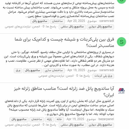
ساختمان‌های پیش‌ساخته نوعی از سازه‌های مدرن هستند که اجزای آن‌ها در کارخانه تولید
شده و سپس به محل پروژه منتقل و نصب می‌شوند. نصب ساختمان پیش ساخته نسبت به
ساخت‌وساز سنتی سرعت بالاتری دارد و با دقت مهندسی بیشتری انجام می‌شود. مراحل
نصب ساختمان پیش‌ساخته آماده‌سازی زمین و فونداسیون: سطح زمین...
saramradi
موضوع
Apr 20, 2025
ساختمان
ساندویچ
پانل
پاسخ ها: 0
انجمن:
نیازمندی‌های عمومی
ساندویچ
پانل
دیواری
ساندویچ
پانل
سقفی
فرق بین پلی‌کربنات و شیشه چیست و کدام‌یک برای شما
S
مناسب‌تر است؟
در بسیاری از پروژه‌های ساختمانی یا تزئینی مثل سقف پاسیو، گلخانه، نورگیر، یا حتی
دیوارهای شفاف، یکی از انتخاب‌های اصلی معمولاً بین شیشه و ورق پلی‌کربنات است. این
دو متریال هر دو ظاهر شفافی دارند، اما تفاوت‌های مهمی از نظر جنس، مقاومت، نصب و
هزینه دارند. در این مطلب، به صورت ساده و کاربردی این...
saramradi
موضوع
Apr 19, 2025
ساختمان سازی
ساندویچ
پانل
ورق
پاسخ ها: 0
انجمن:
نیازمندی‌های عمومی
ورق پلی کربنات
آیا ساندویچ پانل ضد زلزله است؟ مناسب مناطق زلزله‌ خیز
ایران؟
در کشوری مثل ایران که بخش زیادی از اون روی کمربند زلزله قرار داره، یکی از دغدغه‌های
اصلی مردم، ساخت سازه‌های ایمن در برابر زلزله‌ است. خیلی‌ها شنیدن که ساندویچ پانل
سبک و مقاومه، اما سوال اینجاست: آیا واقعاً ساندویچ پانل ضد زلزله محسوب میشه؟
جواب کوتاه: بله، اما با توضیح! ساندویچ پانل‌ دیواری و...
bazarpanel
موضوع
Apr 19, 2025
خانه
زلزله
ساختمان
ساندویچ
پانل
پاسخ ها: 0
انجمن:
نیازمندی‌های عمومی
ساندویچ
پانل
دیواری
ساندویچ
پانل
سقفی