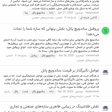
بهترین و به‌صرفه‌ترین روش‌های ساخت و ساز شناخته می‌شود. این شیوه، ترکیبی از
سرعت، زیبایی، استحکام و مقرون‌به‌صرفگی را در اختیار افراد قرار می‌دهد؛ به خصوص برای
کسانی که به دنبال یک ویلای قابل حمل، مقاوم و شیک هستند...
bazarpanel
موضوع
Apr 27, 2025
خانه
ساندویچ
پانل
ویلا
پاسخ ها: 0
انجمن:
نیازمندی‌های عمومی
کانکس شیشه ای
پروفیل ساندویچ پانل؛ نقش پنهانی که سازه شما را نجات
S
می‌دهد!
ساندویچ پانل به‌تنهایی برای ساخت یک سازه کافی نیست؛ برای نصب و تثبیت آن به اجزای
مکملی نیاز داریم که یکی از مهم‌ترین آن‌ها پروفیل ساندویچ پانل است. این پروفیل‌ها
نقش کلیدی در اتصال، استحکام، آب‌بندی و زیبایی نهایی سازه دارند. انواع پروفیل مورد
استفاده در ساندویچ پانل در نصب ساندویچ پانل، بسته به...
saramradi
موضوع
Apr 26, 2025
پاسخ ها: 0
انجمن:
ساندویچ
پانل
پروفیل
نیازمندی‌های عمومی
عوامل تاثیرگذار بر قیمت ساندویچ پانل
در هنگام خرید هر محصولی، قیمت یکی از مهم‌ترین عوامل تصمیم‌گیری است. اما در مورد
ساندویچ پانل، به‌دلیل تأثیرگذاری فاکتورهای متنوع، نمی‌توان قیمت ثابتی برای آن اعلام
کرد. عوامل فنی، نوع متریال و شرایط بازار همگی می‌توانند بر قیمت نهایی تأثیرگذار باشند
که البته در این مقاله به صورت کامل به آن می...
bazarpanel
موضوع
Apr 26, 2025
پاسخ
خانه
ساندویچ
پانل
قیمت
پانل
ها: 0
انجمن:
نیازمندی‌های عمومی
نقش فلاشینگ در زیبایی ظاهری سازه‌های صنعتی و تجاری