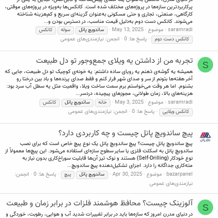
پرکاربردترین سازه‌ها در پروژه‌های مختلف شده است. کانکس‌ها به‌ویژه در پروژه‌های موقتی،
کارگاهی، صنعتی، تجاری و حتی مسکونی به‌عنوان گزینه‌ای سریع و کم‌هزینه شناخته
می‌شوند. کانکس دست دوم به‌دلیل قیمت مناسب، در دسترس بودن و...
saramradi
موضوع
May 13, 2025
ساندویچ
پانل
سوله
کانکس
پاسخ ها: 0
انجمن:
نیازمندی‌های عمومی
کانکس دست دوم
تجربه من از داشتن یه ویلای جمع‌وجور تو دل طبیعت
S
همیشه یه گوشه‌ی ذهنم یه رویای ساده داشتم: یه خونه‌ی کوچیک تو دل طبیعت، جایی که
آخر هفته‌ها بتونم از سر و صدای شهر فرار کنم و فقط صدای پرنده‌ها و باد بین درختا رو
بشنوم. اما هر وقت می‌خواستم برم سمت ساخت ویلا، واقعیت مثل یه سطل آب سرد بود:
هزینه‌های بالا، زمان طولانی، مجوزهای پیچیده، دردسر...
saramradi
موضوع
May 3, 2025
خانه
ساندویچ
پانل
کانکس
پاسخ ها: 0
انجمن:
نیازمندی‌های عمومی
کانکس ویلایی
پیچ ساندویچ پانل چیست و چه کاربردی دارد؟
پیچ ساندویچ پانل چیست؟ پیچ ساندویچ پانل یک نوع پیچ خاص است که برای نصب
ساندویچ پانل‌ به اسکلت فلزی یا سایر سطوح سازه‌ای استفاده می‌شود. این پیچ‌ها معمولاً از
نوع خودکار (Self-Drilling) هستند و نوک تیز آن‌ها قابلیت سوراخ‌کاری بدون نیاز به
مته‌کاری جداگانه را دارد. اجزای تشکیل‌دهنده پیچ ساندویچ...
bazarpanel
موضوع
Apr 30, 2025
پاسخ ها: 0
انجمن:
ساندویچ
پانل
پیچ
نیازمندی‌های عمومی
آلوزینک چیست؟ محافظ هوشمند فلزات در برابر زمان و طبیعت
S
در دنیای مدرن امروز که سازه‌ها باید در برابر تغییرات شدید آب و هوایی، رطوبت، خوردگی و