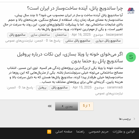
چرا ساندویچ پانل، آینده ساخت‌وساز در ایران است؟
آیا ساندویچ پانل آینده ساخت و ساز در ایران محسوب می شود؟ تا چند سال پیش،
ساخت‌وساز به معنای صرف زمان زیاد، استفاده از مصالح سنگین، هزینه‌های بالا و حجم
بالای ضایعات ساختمانی بود. اما با پیشرفت تکنولوژی‌های نوین، این روند به سرعت در حال
تغییر است، و یکی از مهم‌ترین تحولات، ورود ساندویچ پانل‌ها به...
bazarpanel
موضوع
Apr 16, 2025
ساختمان
ساختمان سازی
ساندویچ
پانل
پاسخ ها: 0
انجمن:
نیازمندی‌های عمومی
ساندویچ
پانل
دیواری
ساندویچ
پانل
سقفی
اگر می‌خوای خونه یا ویلا بسازی، این نکات درباره پروفیل
S
ساندویچ پانل رو حتما بدون
ساخت خونه یا ویلا یکی از بزرگ‌ترین پروژه‌های زندگی هر کسیه. توی این مسیر، انتخاب
مصالح ساختمانی می‌تونه خیلی سرنوشت‌ساز باشه. یکی از متریال‌هایی که این روزها در
ساخت‌وسازها خیلی طرفدار پیدا کرده، ساندویچ پانل‌ها هستن که به دلیل سرعت بالا و
هزینه پایین، گزینه‌ای عالی برای پروژه‌های مختلف به حساب...
saramradi
موضوع
Apr 15, 2025
پاسخ ها: 0
انجمن:
ساندویچ
پانل
پروفیل
نیازمندی‌های عمومی
آخر
1 از 5
بعدی
برچسب ها
قوانین و مقرّرات
حریم خصوصی
راهنما
صفحه اصلی
R
S
S