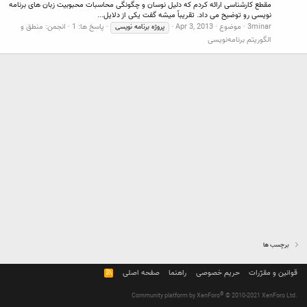
مقطع کارشناسی ارائه کردم که دلیل نوسان و چگونگی محاسبات محبوبیت زبان های برنامه
نویسی رو توضیح می داد. تقریباً میشه گفت یکی از دلایل...
3minar
موضوع
Apr 3, 2013
پاسخ ها: 1
انجمن:
منطق و
پروژه
برنامه
نویسی
الگوریتم برنامه‌نویسی
برچسب ها
قوانین و مقرّرات
حریم خصوصی
راهنما
صفحه اصلی
R
S
S
®
Community platform by XenForo
© 2010-2021 XenForo Ltd.