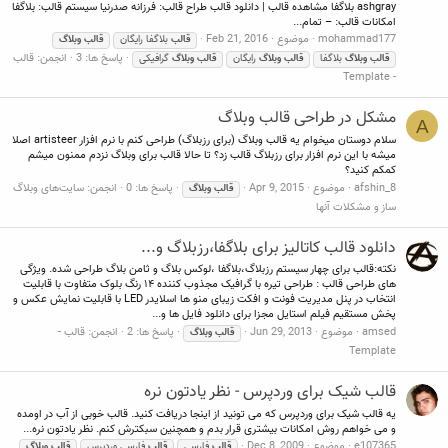
ashgray بلاگفا مشاهده قالب | دانلود قالب طراح قالب: فرزانه صدرنیا سیستم قالب: بلاگفا
امکانات قالب: – تمام...
mohammad177
موضوع
Feb 21, 2016
قالب
بلاگفا رایگان
قالب
وبلاگ
پاسخ ها: 3
انجمن:
قالب
قالب
وبلاگ
بلاگفا
قالب
وبلاگ
رایگان
قالب
وبلاگ
گرافیکی
- Template
مشکل در طراحی قالب وبلاگ
A
سلام دوستان میخوام یه قالب وبلاگ (برای رزبلاگ) طراحی کنم با نرم افزار artisteer اصلا
میشه با این نرم افزار برای رزبلاگ قالب زد؟ تا حالا قالب برای وبلاگ نزدم ممنون میشم
کمکم کنید؟
afshin_8
موضوع
Apr 9, 2015
پاسخ ها: 0
انجمن:
سایت‌های وبلاگ
قالب
وبلاگ
ساز و مشکلات آنها
دانلود قالب کاتالیز برای بلاگفا،رزبلاگ و...
نکته:قالب برای چهار سیستم رزبلاگ،بلاگفا ،لوکس بلاگ و ثامن بلاگ طراحی شده. ویژگی
های طراحی قالب : طراحی تیره با گرافیک مجذوب کننده ۱۴ رنگ بلوک متفاوت با قابلیت
انتخاب در پنل مدیریت فونت و افکت زیبای منو ها اسلایدر LED با قابلیت نمایش عکس و
پخش مستقیم فیلم استایل مجزا برای دانلود فایل ها و...
amsed
موضوع
Jun 29, 2013
پاسخ ها: 2
انجمن:
قالب -
قالب
وبلاگ
Template
قالب شیک برای وردپرس - نظر یادتون نره
یه قالب شیک برای وردپرس که می تونید از اینجا دریافت کنید. قالب خوبی از آب در اومده
و می خواهم روش امکانات بیشتری قرار بدم و همچنین سبکترش کنم. نظر یادتون نره...
e107365
موضوع
Dec 8, 2009
قالب
فارسی
قالب
فارسی وردپرس
قالب
وبلاگ