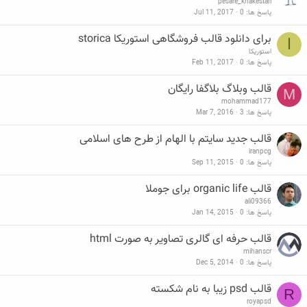
pesare_khakestari
پاسخ ها
0
Jul 11, 2017
برای دانلود قالب فروشگاهی استوریکا storica
ا
استوریکا
پاسخ ها
0
Feb 11, 2017
قالب وبلاگ بلاگفا رایگان
M
mohammad177
پاسخ ها
3
Mar 7, 2016
قالب جدید سایتم با الهام از طرح های اسلامی
iranpcg
پاسخ ها
0
Sep 11, 2015
قالب organic life برای جوملا
ali09366
پاسخ ها
0
Jan 14, 2015
قالب حرفه ای گالری تصاویر به صورت html
mihanscr
پاسخ ها
0
Dec 5, 2014
قالب psd زیبا به نام شکسته
R
royapsd