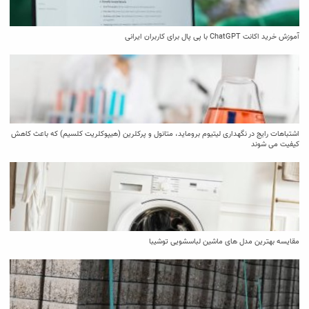
آموزش خرید اکانت ChatGPT با پی پال برای کاربران ایرانی
اشتباهات رایج در نگهداری لیتیوم بروماید، متانول و پرکلرین (هیپوکلریت کلسیم) که باعث کاهش
کیفیت می‌ شوند
مقایسه بهترین مدل ‌های ماشین لباسشویی توشیبا