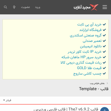
ورود
عضویت
خرید آی پی ثابت
فروشگاه ابزارلند
گروه صنعتی اسکندری
تعمیر صندلی
داتلود انیمیشن
خرید IP ثابت کاور تریدر
خرید سرور HP ماهان شبکه
ربات قیمت گذاری دیجی کالا
قیمت طلا GOLD
چسب کاشی ساروج
بخش طراحی وب
قالب - Template
فیلتر
قالب The7 v6.9.2 | قالب فارسی وردپرس