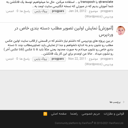
qtranslate یا transposh و … استفاده میکنن. حال ما میخواهیم توسط یک فانکشن به
شما آموزش بدیم که در صورتی که نسخه انگلیسی سایت اومد به...
progpars
موضوع
Jan 24, 2012
پاسخ ها: 0
انجمن:
progpars
پروگ پارس
وردپرس (Wordpress)
[آموزش] نمایش اولین تصویر مطلب دسته بندی خاص در
وردپرس
در بین پروژه های وردپرسی که داشتم نیاز داشتم که در قسمتی از قالب سایت اولین عکس
مطلب رو نشون بدم به اندازه دلخواهم و جدا از نمایش باید تصاویرمطالب چند تا دسته
بندی خاص رو نشون میدادم به صورت محدود یعنی مثلاً باید ۵ تا عکس (۵تا عکس آخر )
رو نشون میداد . حالا من اومدم برای این کار یک فانکشن...
progpars
موضوع
Nov 22, 2011
پاسخ ها: 0
انجمن:
progpars
پروگ پارس
وردپرس (Wordpress)
برچسب ها
قوانین و مقرّرات
حریم خصوصی
راهنما
صفحه اصلی
R
S
S
®
Community platform by XenForo
© 2010-2021 XenForo Ltd.