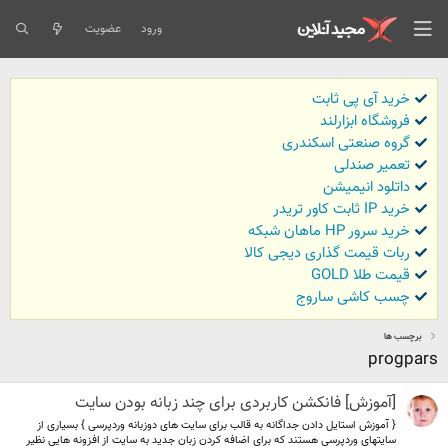
ورود
عضویت
خرید آی پی ثابت
فروشگاه ابزارلند
گروه صنعتی اسکندری
تعمیر صندلی
داتلود انیمیشن
خرید IP ثابت کاور تریدر
خرید سرور HP ماهان شبکه
ربات قیمت گذاری دیجی کالا
قیمت طلا GOLD
چسب کاشی ساروج
برچسب ها
progpars
[آموزش] فانکشن کاربردی برای چند زبانه بودن سایت
{ آموزش استایل دادن جداگانه به قالب برای سایت های دوزبانه وردپرسی } بسیاری از
سایتهای وردپرسی هستند که برای اضافه کردن زبان جدید به سایت از افزونه هایی نظیر