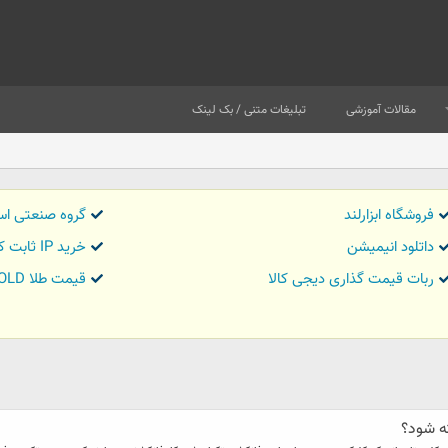
مقالات آموزشی
تبلیغات متنی / بک لینک
فروشگاه ابزارلند
گروه صنعتی اس
داتلود انیمیشن
خرید IP ثابت کاور تریدر
ربات قیمت گذاری دیجی کالا
قیمت طلا GOLD
ه شود؟