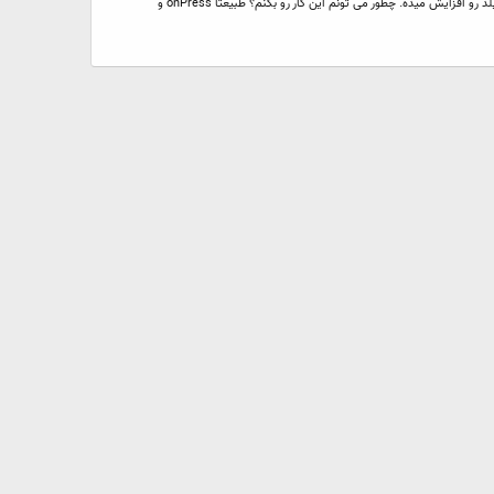
سلام من یه فانکشن دارم و می خوام از وقتی که کلیک می کنم روی یه کلید تا زمانی که کلیک رو بر می دارم اون فانکشن تکرار بشه. کار فانکشنم هم اینه که عدد یه تکست فیلد رو افزایش میده. چطور می تونم این کار رو بکنم؟ طبیعتا onPress و