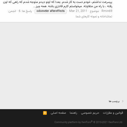
پرسرعت نداشتم، خودم دست به کار شدم. بعدا که اونو دیدم متوجه شدم که راهی که اون
رفته ، با راه من متفاوته. میخواستم کارم فانتزی باشه. همه چیز...
Rmin69
موضوع
Mar 21, 2011
پاسخ ها: 6
انجمن:
odometer
aftereffects
تماشاخانه و نمونه کارهای شما
برچسب ها
قوانین و مقرّرات
حریم خصوصی
راهنما
صفحه اصلی
R
S
S
®
Community platform by XenForo
© 2010-2021 XenForo Ltd.