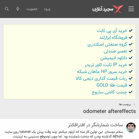
ورود
عضویت
خرید آی پی ثابت
فروشگاه ابزارلند
گروه صنعتی اسکندری
تعمیر صندلی
داتلود انیمیشن
خرید IP ثابت کاور تریدر
خرید سرور HP ماهان شبکه
ربات قیمت گذاری دیجی کالا
قیمت طلا GOLD
چسب کاشی ساروج
برچسب ها
odometer aftereffects
ساخت شمارشگر در افترافکتز
سلام دوستان. این اولین کار منه که آپلود میکنم. چند وقت پیش یک tutorial روی سایت
AEtuts گذاشته بودن که ساخت شمارنده بود. اما چون اونموقع دسترسی به اینترنت