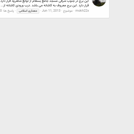
این برج در جنوب شرقی مسجد جامع بسطام از توابع شاهرود قرار دارد.
قرار دارد .این برج معروف به کاشانه می باشد .درب ورودی کاشانه از...
mokh22x
موضوع
Jun 11, 2013
پاسخ ها: 0
معماری
اسلامی