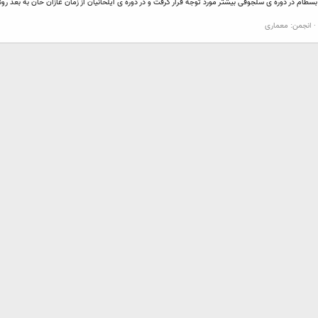
بسطام در دوره ی سلجوقی بیشتر مورد توجه قرار گرفت و در دوره ی ایلخانیان از زمان غازان خان به بعد
انجمن:
معماری