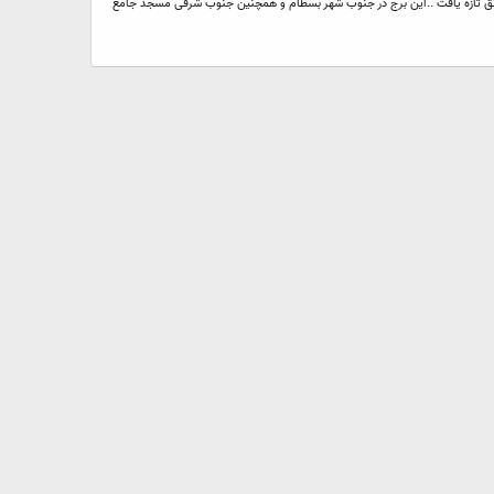
 رونق تازه یافت ..این برج در جنوب شهر بسطام و همچنین جنوب شرقی مسجد جامع