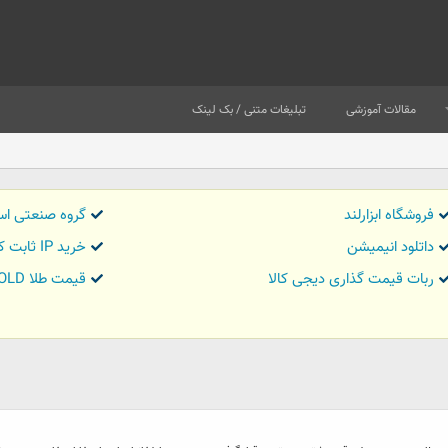
مقالات آموزشی
تبلیغات متنی / بک لینک
فروشگاه ابزارلند
گروه صنعتی اس
داتلود انیمیشن
خرید IP ثابت کاور تریدر
ربات قیمت گذاری دیجی کالا
قیمت طلا GOLD