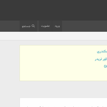
ورود
عضویت
جستجو
کندری