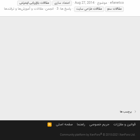
efanetco
موضوع
Aug 27, 2014
اعتماد سازی
مقالات
بازاریابی
اینترنتی
پاسخ ها: 3
انجمن:
مقالات و آموزش‌ها و ترفندها
مقالات
سئو
مقالات
طراحی سایت
برچسب ها
قوانین و مقرّرات
حریم خصوصی
راهنما
صفحه اصلی
R
S
S
®
Community platform by XenForo
© 2010-2021 XenForo Ltd.