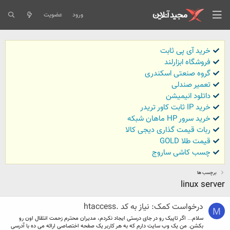
ورود
عضویت
خرید آی پی ثابت
فروشگاه ابزارلند
گروه صنعتی اسکندری
تعمیر صندلی
داتلود انیمیشن
خرید IP ثابت کاور تریدر
خرید سرور HP ماهان شبکه
ربات قیمت گذاری دیجی کالا
قیمت طلا GOLD
چسب کاشی ساروج
برچسب ها
linux server
درخواست کمک: نیاز به کد .htaccess
M
سلام... اگر تاپیک رو در جای درستی ایجاد نکردم، مدیران محترم زحمت انتقال اون رو
بکشن. من یک وب سایت دارم که به هر کاربر یک صفحه اختصاصی ارائه می ده با آدرسی