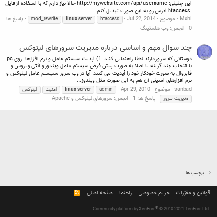
این چنینی: http://mywebsite.com/api/username حالا نیاز دارم که با استفاده از فایل
.htaccess آدرس رو به این صورت تبدیل کنم...
Mohi
موضوع
Jul 22, 2014
پاسخ ها:
mod_rewrite
linux
server
htaccess
0
انجمن:
وب هاستینگ
چند سوال مهم و اساسی درباره مدیریت سرورهای لینوکس
دوستانی که سرور دارند لطفا راهنمایی کنند: 1) آپدیت سیستم عامل و نرم افزارها: روی pc
با انتخاب چند گزینه یا اصلا به صورت پیش فرض سیستم عامل ویندوز و آنتی ویروس و
فایروال به صورت خودکار خود را آپدیت می کنند. آیا در وب سرور ،سیستم عامل لینوکس و
نرم افزارهای امنیتی آن هم به این صورت مثل ویندوز...
sanbad
موضوع
Apr 29, 2010
admin
server
linux
امنیت
لینوکس
پاسخ ها: 1
انجمن:
سرورهاي لينوكس و Apache
مدیریت سرور
برچسب ها
قوانین و مقرّرات
حریم خصوصی
راهنما
صفحه اصلی
R
S
S
®
Community platform by XenForo
© 2010-2021 XenForo Ltd.