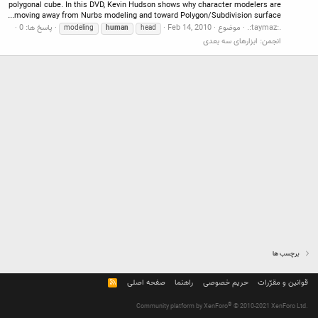
polygonal cube. In this DVD, Kevin Hudson shows why character modelers are
moving away from Nurbs modeling and toward Polygon/Subdivision surface...
.:taymaz:.
موضوع
Feb 14, 2010
پاسخ ها: 0
modeling
human
head
انجمن:
ابزارهای سه بعدی
برچسب ها
قوانین و مقرّرات
حریم خصوصی
راهنما
صفحه اصلی
R
S
S
®
Community platform by XenForo
© 2010-2021 XenForo Ltd.