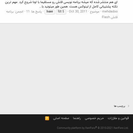
ای هم منتشر شده که میشه برنامه نویسی فلش رو مستقیما با اونا شروع کرد. مهم ترین
نکته پشتیبانی کامل از لینوکس هست. همین طور میتونید با...
mehdadoo
موضوع
Oct 30, 2011
پاسخ ها: 11
انجمن:
برنامه
haxe
fdt 5
فلش Flash
برچسب ها
قوانین و مقرّرات
حریم خصوصی
راهنما
صفحه اصلی
R
S
S
®
Community platform by XenForo
© 2010-2021 XenForo Ltd.