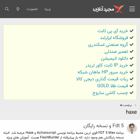
ورود
عضویت
خرید آی پی ثابت
فروشگاه ابزارلند
گروه صنعتی اسکندری
تعمیر صندلی
داتلود انیمیشن
خرید IP ثابت کاور تریدر
خرید سرور HP ماهان شبکه
ربات قیمت گذاری دیجی کالا
قیمت طلا GOLD
چسب کاشی ساروج
برچسب ها
haxe
Fdt 5 و نسخه رایگان
برنامه FDT 5 Max قوی ترین محیط برنامه نویسی Actionscript و Haxe عرضه شد. البته
نسخه رایگانش هم وجود داره، که باز پیشرفته از FlashBuilder هست. آموزش های ویژه