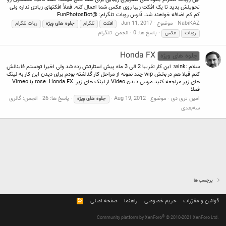
تحویلش بدید تا یک افکت زیبا روی عکس شما اعمال کنه. فعلاً افکتهای زیادی نداره ولی
کم کم اضافه خواهند شد. آدرس روبات تلگرام: @FunPhotosBot
NabiKAZ
موضوع
Jun 11, 2017
افکت
تلگرام
جلوه
های
وِیژه
ربات تلگرام
پاسخ ها: 0
انجمن:
تلگرام
روبات
عکس
Honda FX
جلوه های ویژه
سلام :wink: این کار تقریبا 2 الی 3 ماه پیش استارتش زده شد ولی اخیرا تونستم فاینالش
کنم قبلا هم در بخش wip چند نمونه از مراحل کار گذاشته بودم برای دیدن این کار به لینک
های زیر مراجعه کنید مرسی دیدن Video از لینک های زیر :rose: Honda FX یا Vimeo
فعلا
امین تری دی
موضوع
Aug 19, 2012
پاسخ ها: 26
انجمن:
گالری
جلوه
های
وِیژه
سه‌بعدی
برچسب ها
قوانین و مقرّرات
حریم خصوصی
راهنما
صفحه اصلی
R
S
S
®
Community platform by XenForo
© 2010-2021 XenForo Ltd.