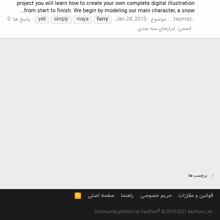
project you will learn how to create your own complete digital illustration
from start to finish. We begin by modeling our main character, a snow...
.:taymaz:.
موضوع
Jan 24, 2010
پاسخ ها: 0
yeti
simply
maya
furry
انجمن:
ابزارهای سه بعدی
برچسب ها
قوانین و مقرّرات
حریم خصوصی
راهنما
صفحه اصلی
R
S
S
®
Community platform by XenForo
© 2010-2021 XenForo Ltd.