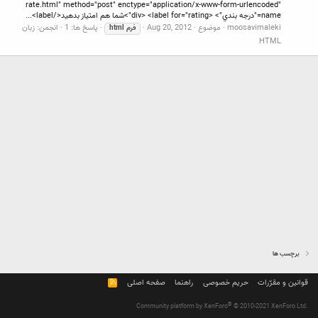
rate.html" method="post" enctype="application/x-www-form-urlencoded"
name="درجه بندي"> <div> <label for="rating">شما هم امتیاز بدهید</label>...
moosavimaleki
موضوع
Aug 20, 2012
پاسخ ها: 1
انجمن:
زبان
فرم
html
HTML
برچسب ها
قوانین و مقرّرات
حریم خصوصی
راهنما
صفحه اصلی
R
S
S
®
Community platform by XenForo
© 2010-2021 XenForo Ltd.