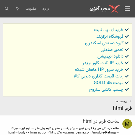
ورود
عضویت
خرید آی پی ثابت
فروشگاه ابزارلند
گروه صنعتی اسکندری
تعمیر صندلی
داتلود انیمیشن
خرید IP ثابت کاور تریدر
خرید سرور HP ماهان شبکه
ربات قیمت گذاری دیجی کالا
قیمت طلا GOLD
چسب کاشی ساروج
برچسب ها
فرم html
ساخت فرم در html
M
سلام دوستان من یه فرمی توی سایتم یه نظر سنجی دارم برای هر مطلبم این صورت:
<html><body> <form action="http://www.musicema.com/module-Ratings-